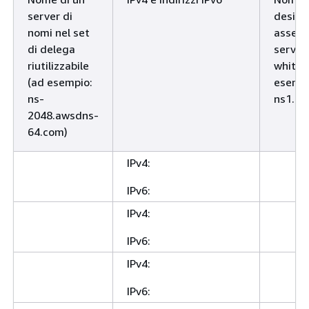
server di
deside
nomi nel set
assegn
di delega
server
riutilizzabile
white l
(ad esempio:
esempi
ns-
ns1.es
2048.awsdns-
64.com)
IPv4:
IPv6:
IPv4:
IPv6:
IPv4:
IPv6: