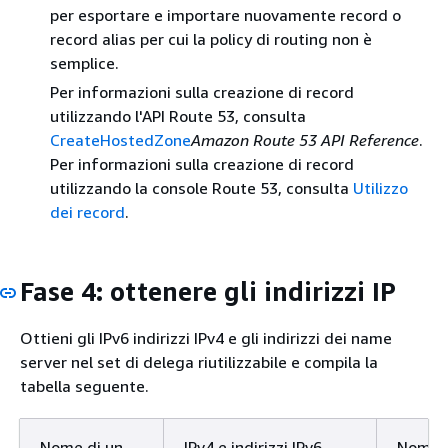
per esportare e importare nuovamente record o
record alias per cui la policy di routing non è
semplice.
Per informazioni sulla creazione di record
utilizzando l'API Route 53, consulta
CreateHostedZone
Amazon Route 53 API Reference
.
Per informazioni sulla creazione di record
utilizzando la console Route 53, consulta
Utilizzo
dei record
.
Fase 4: ottenere gli indirizzi IP
Ottieni gli IPv6 indirizzi IPv4 e gli indirizzi dei name
server nel set di delega riutilizzabile e compila la
tabella seguente.
Nome di un
IPv4 e indirizzi IPv6
Nome 