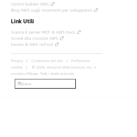
Centro builder AWS
Blog AWS sugli strumenti per sviluppatori
Link Utili
Scarica il server MCP di AWS Docs
Accedi alla Console AWS
Forum di AWS re:Post
Privacy
Condizioni del sito
Preferenze
cookie
© 2026, Amazon Web Services, Inc. o
società affiliate. Tutti i diritti riservati.
Italiano