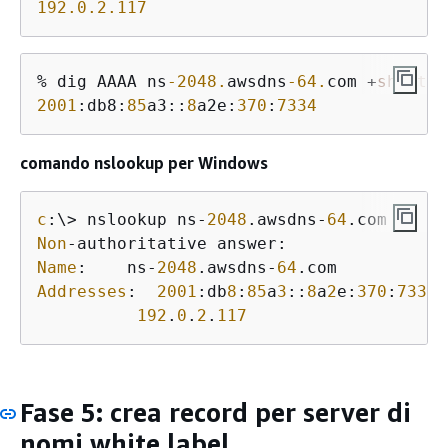
192.0
.2
.117
% dig AAAA ns
-2048.
awsdns
-64.
com +
short
2001
:db8:
85
a3::
8
a2e:
370
:
7334
comando nslookup per Windows
c
:\> nslookup ns-
2048
.awsdns-
64
Non
Name
:    ns-
2048
.awsdns-
64
Addresses
:  
2001
:db
8
:
85
a
3
::
8
a
2
e:
370
:
7334
192
.
0
.
2
.
117
Fase 5: crea record per server di
nomi white label