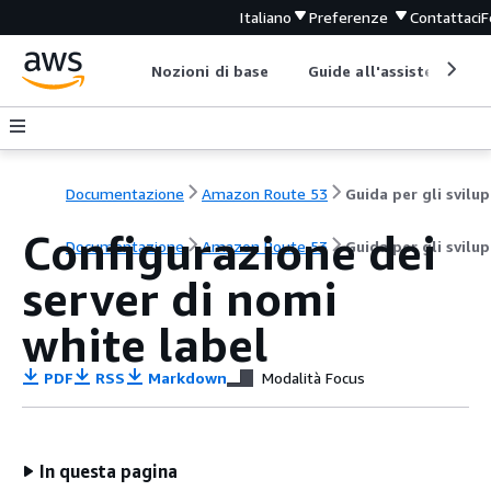
Italiano
Preferenze
Contattaci
F
Nozioni di base
Guide all'assistenza
Documentazione
Amazon Route 53
G
Configurazione dei
Documentazione
Amazon Route 53
Guida per gli svilu
server di nomi
white label
PDF
RSS
Markdown
Modalità Focus
In questa pagina