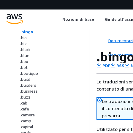
.bargains
.birra
.bet
Nozioni di base
Guide all'ass
.bid
.bike
.bingo
.bio
Documentaz
.biz
.black
.bing
Documentaz
.blue
.boo
PDF
RSS
M
.bot
.boutique
.build
Le traduzioni so
.builders
contenuto di una 
.business
.buzz
Le traduzioni 
.cab
il contenuto d
.cafe
.camera
prevarrà.
.camp
.capital
Utilizzato per si
.cards