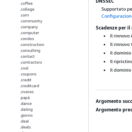
DNSSEC
.coffee
Supportato per
.college
.com
Configurazion
.community
.company
Scadenze per il 
.computer
Il rinnovo
.condos
Il rinnovo
.construction
.consulting
Il dominio
.contact
Il riprist
.contractors
.cool
Il dominio
.coupons
.credit
.creditcard
.cruises
.papà
Argomento succ
.dance
Argomento prec
.dating
.giorno
.deal
.deals