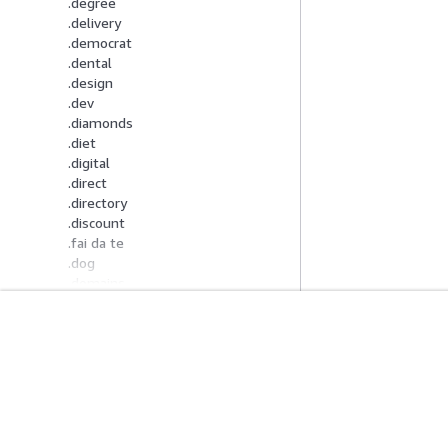
.degree
.delivery
.democrat
.dental
.design
.dev
.diamonds
.diet
.digital
.direct
.directory
.discount
.fai da te
.dog
.domains
.earth
.education
.email
Inizia
Guide All'ass
.energy
.engineering
Tutorial pratici AWS
Scegliere un serviz
.enterprises
Biblioteca di soluzioni AWS
generativa
.equipment
Guide alle decisioni AWS
Guide all'assiste
.esq