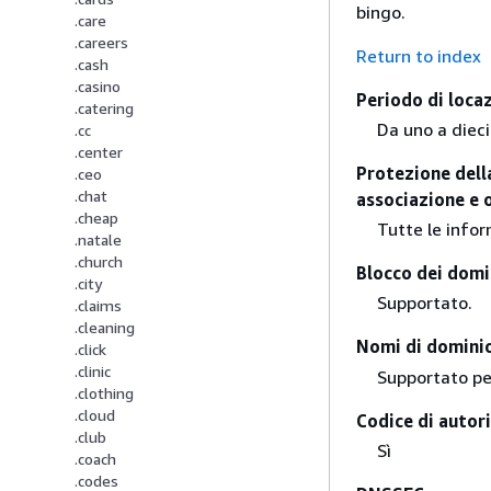
bingo.
.care
.careers
Return to index
.cash
.casino
Periodo di loca
.catering
Da uno a dieci
.cc
.center
Protezione della
.ceo
.chat
associazione e 
.cheap
Tutte le infor
.natale
.church
Blocco dei domi
.city
Supportato.
.claims
.cleaning
Nomi di dominio
.click
.clinic
Supportato pe
.clothing
.cloud
Codice di autori
.club
Sì
.coach
.codes