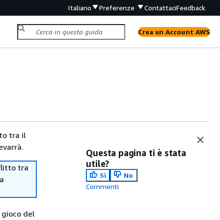
Italiano
Preferenze
Contattaci
Feedback
Crea un Account AWS
o tra il
evarrà.
Questa pagina ti è stata
utile?
itto tra
Sì
No
ma
Commenti
l gioco del