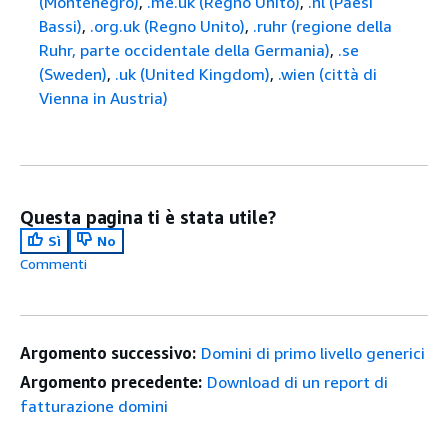
(Montenegro)
,
.me.uk (Regno Unito)
,
.nl (Paesi
Bassi)
,
.org.uk (Regno Unito)
,
.ruhr (regione della
Ruhr, parte occidentale della Germania)
,
.se
(Sweden)
,
.uk (United Kingdom)
,
.wien (città di
Vienna in Austria)
Questa pagina ti è stata utile?
Sì
No
Commenti
Argomento successivo:
Domini di primo livello generici
Argomento precedente:
Download di un report di
fatturazione domini