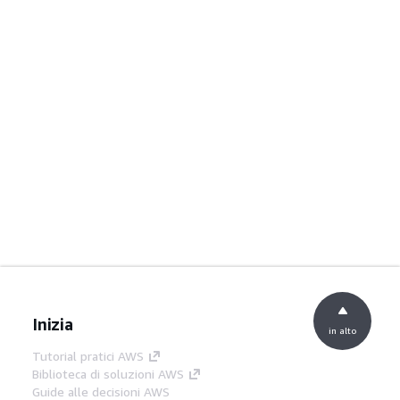
Inizia
in alto
Tutorial pratici AWS
Biblioteca di soluzioni AWS
Guide alle decisioni AWS