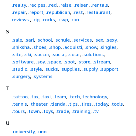
.realty
,
.recipes
,
.red
,
.reise
,
.reisen
,
.rentals
,
.repair
,
.report
,
.republican
,
.rest
,
.restaurant
,
reviews.
,
.rip
,
.rocks
,
.rsvp
,
.run
S
.sale
,
.sarl
,
.school
,
.schule
,
.services
,
.sex
,
.sexy
,
.shiksha
,
.shoes
,
.shop
,
.acquisti
,
.show
,
.singles
,
.site
,
.ski
,
.soccer
,
.social
,
.solar
,
.solutions
,
.software
,
.soy
,
.space
,
.spot
,
.store
,
.stream
,
.studio
,
.style
,
.sucks
,
.supplies
,
.supply
,
.support
,
.surgery
,
.systems
T
.tattoo
,
.tax
,
.taxi
,
.team
,
.tech
,
.technology
,
.tennis
,
.theater
,
.tienda
,
.tips
,
.tires
,
.today
,
.tools
,
.tours
,
.town
,
.toys
,
.trade
,
.training
,
.tv
U
.university
,
.uno