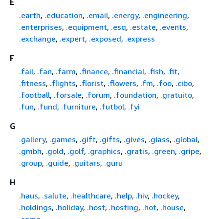
E
.earth
,
.education
,
.email
,
.energy
,
.engineering
,
.enterprises
,
.equipment
,
.esq
,
.estate
,
.events
,
.exchange
,
.expert
,
.exposed
,
.express
F
.fail
,
.fan
,
.farm
,
.finance
,
.financial
,
.fish
,
.fit
,
.fitness
,
.flights
,
.florist
,
.flowers
,
.fm
,
.foo
,
.cibo
,
.football
,
.forsale
,
.forum
,
.foundation
,
.gratuito
,
.fun
,
.fund
,
.furniture
,
.futbol
,
.fyi
G
.gallery
,
.games
,
.gift
,
.gifts
,
.gives
,
.glass
,
.global
,
.gmbh
,
.gold
,
.golf
,
.graphics
,
.gratis
,
.green
,
.gripe
,
.group
,
.guide
,
.guitars
,
.guru
H
.haus
,
.salute
,
.healthcare
,
.help
,
.hiv
,
.hockey
,
.holdings
,
.holiday
,
.host
,
.hosting
,
.hot
,
.house
,