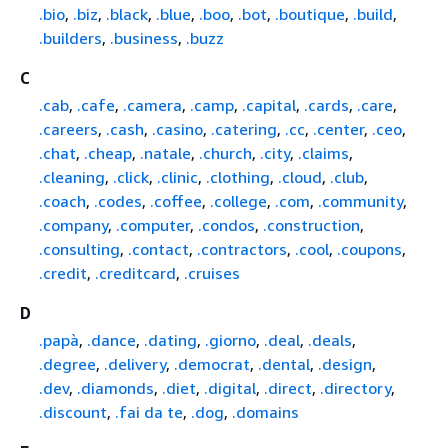
.bio
,
.biz
,
.black
,
.blue
,
.boo
,
.bot
,
.boutique
,
.build
,
.builders
,
.business
,
.buzz
C
.cab
,
.cafe
,
.camera
,
.camp
,
.capital
,
.cards
,
.care
,
.careers
,
.cash
,
.casino
,
.catering
,
.cc
,
.center
,
.ceo
,
.chat
,
.cheap
,
.natale
,
.church
,
.city
,
.claims
,
.cleaning
,
.click
,
.clinic
,
.clothing
,
.cloud
,
.club
,
.coach
,
.codes
,
.coffee
,
.college
,
.com
,
.community
,
.company
,
.computer
,
.condos
,
.construction
,
.consulting
,
.contact
,
.contractors
,
.cool
,
.coupons
,
.credit
,
.creditcard
,
.cruises
D
.papà
,
.dance
,
.dating
,
.giorno
,
.deal
,
.deals
,
.degree
,
.delivery
,
.democrat
,
.dental
,
.design
,
.dev
,
.diamonds
,
.diet
,
.digital
,
.direct
,
.directory
,
.discount
,
.fai da te
,
.dog
,
.domains