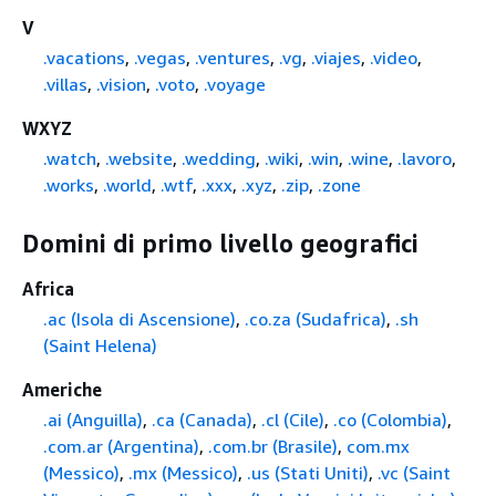
V
.vacations
,
.vegas
,
.ventures
,
.vg
,
.viajes
,
.video
,
.villas
,
.vision
,
.voto
,
.voyage
WXYZ
.watch
,
.website
,
.wedding
,
.wiki
,
.win
,
.wine
,
.lavoro
,
.works
,
.world
,
.wtf
,
.xxx
,
.xyz
,
.zip
,
.zone
Domini di primo livello geografici
Africa
.ac (Isola di Ascensione)
,
.co.za (Sudafrica)
,
.sh
(Saint Helena)
Americhe
.ai (Anguilla)
,
.ca (Canada)
,
.cl (Cile)
,
.co (Colombia)
,
.com.ar (Argentina)
,
.com.br (Brasile)
,
com.mx
(Messico)
,
.mx (Messico)
,
.us (Stati Uniti)
,
.vc (Saint