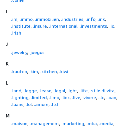
.come
I
.im
,
.immo
,
.immobilien
,
.industries
,
.info
,
.ink
,
.institute
,
.insure
,
.international
,
.investments
,
.io
,
.irish
J
.jewelry
,
.juegos
K
.kaufen
,
.kim
,
.kitchen
,
.kiwi
L
.land
,
.legge
,
.lease
,
.legal
,
.lgbt
,
.life
,
.stile di vita
,
.lighting
,
.limited
,
.limo
,
.link
,
.live
,
.vivere
,
.llc
,
.loan
,
.loans
,
.lol
,
.amore
,
.ltd
M
.maison
,
.management
,
.marketing
,
.mba
,
.media
,