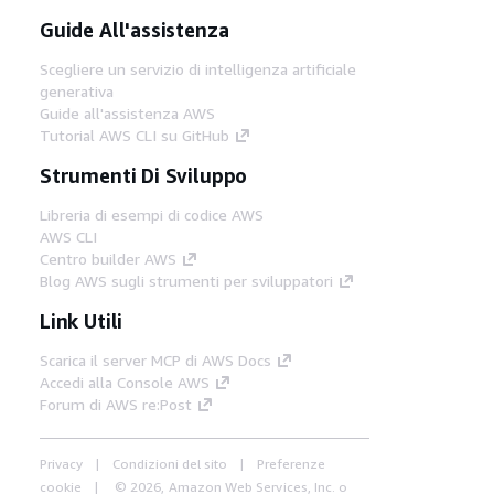
Guide All'assistenza
Scegliere un servizio di intelligenza artificiale
generativa
Guide all'assistenza AWS
Tutorial AWS CLI su GitHub
Strumenti Di Sviluppo
Libreria di esempi di codice AWS
AWS CLI
Centro builder AWS
Blog AWS sugli strumenti per sviluppatori
Link Utili
Scarica il server MCP di AWS Docs
Accedi alla Console AWS
Forum di AWS re:Post
Privacy
Condizioni del sito
Preferenze
cookie
© 2026, Amazon Web Services, Inc. o