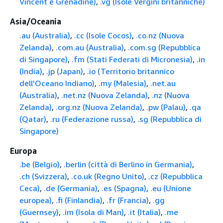
Vincent e Grenadine)
,
.vg (Isole Vergini britanniche)
Asia/Oceania
.au (Australia)
,
.cc (Isole Cocos)
,
.co.nz (Nuova
Zelanda)
,
.com.au (Australia)
,
.com.sg (Repubblica
di Singapore)
,
.fm (Stati Federati di Micronesia)
,
.in
(India)
,
.jp (Japan)
,
.io (Territorio britannico
dell'Oceano Indiano)
,
.my (Malesia)
,
.net.au
(Australia)
,
.net.nz (Nuova Zelanda)
,
.nz (Nuova
Zelanda)
,
.org.nz (Nuova Zelanda)
,
.pw (Palau)
,
.qa
(Qatar)
,
.ru (Federazione russa)
,
.sg (Repubblica di
Singapore)
Europa
.be (Belgio)
,
.berlin (città di Berlino in Germania)
,
.ch (Svizzera)
,
.co.uk (Regno Unito)
,
.cz (Repubblica
Ceca)
,
.de (Germania)
,
.es (Spagna)
,
.eu (Unione
europea)
,
.fi (Finlandia)
,
.fr (Francia)
,
.gg
(Guernsey)
,
.im (Isola di Man)
,
.it (Italia)
,
.me