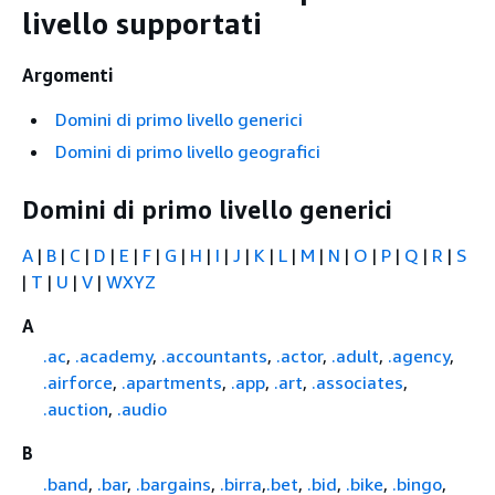
livello supportati
Argomenti
Domini di primo livello generici
Domini di primo livello geografici
Domini di primo livello generici
A
|
B
|
C
|
D
|
E
|
F
|
G
|
H
|
I
|
J
|
K
|
L
|
M
|
N
|
O
|
P
|
Q
|
R
|
S
|
T
|
U
|
V
|
WXYZ
A
.ac
,
.academy
,
.accountants
,
.actor
,
.adult
,
.agency
,
.airforce
,
.apartments
,
.app
,
.art
,
.associates
,
.auction
,
.audio
B
.band
,
.bar
,
.bargains
,
.birra
,
.bet
,
.bid
,
.bike
,
.bingo
,