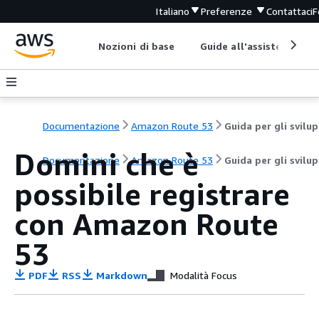
Italiano
Preferenze
Contattaci
F
Nozioni di base
Guide all'assistenza
Documentazione
Amazon Route 53
G
Domini che è
Documentazione
Amazon Route 53
Guida per gli svilu
possibile registrare
con Amazon Route
53
PDF
RSS
Markdown
Modalità Focus