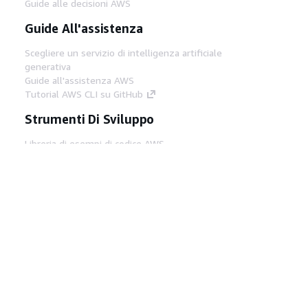
Guide alle decisioni AWS
Guide All'assistenza
Scegliere un servizio di intelligenza artificiale
generativa
Guide all'assistenza AWS
Tutorial AWS CLI su GitHub
Strumenti Di Sviluppo
Libreria di esempi di codice AWS
AWS CLI
Centro builder AWS
Blog AWS sugli strumenti per sviluppatori
Link Utili
Scarica il server MCP di AWS Docs
Accedi alla Console AWS
Forum di AWS re:Post
Privacy
Condizioni del sito
Preferenze