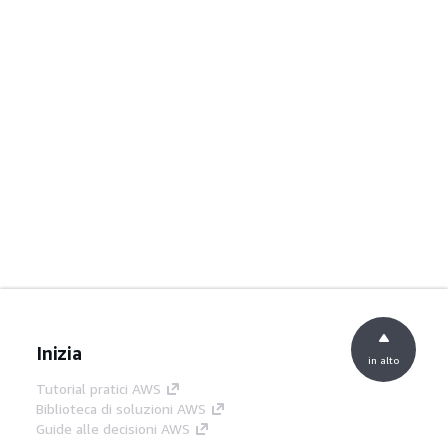
Inizia
in alto
Tutorial pratici AWS
Biblioteca di soluzioni AWS
Guide alle decisioni AWS