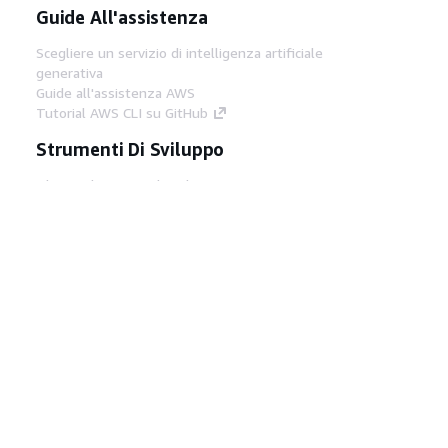
Guide All'assistenza
Scegliere un servizio di intelligenza artificiale
generativa
Guide all'assistenza AWS
Tutorial AWS CLI su GitHub
Strumenti Di Sviluppo
Libreria di esempi di codice AWS
AWS CLI
Centro builder AWS
Blog AWS sugli strumenti per sviluppatori
Link Utili
Scarica il server MCP di AWS Docs
Accedi alla Console AWS
Forum di AWS re:Post
Privacy
Condizioni del sito
Preferenze
cookie
© 2026, Amazon Web Services, Inc. o