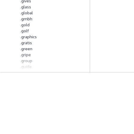
.gives
.glass
.global
.gmbh
.gold
.golf
.graphics
.gratis
.green
.gripe
.group
.guide
.guitars
.guru
.haus
.salute
Inizia
Guide All'ass
.healthcare
Tutorial pratici AWS
Scegliere un serviz
.help
Biblioteca di soluzioni AWS
generativa
.hiv
Guide alle decisioni AWS
Guide all'assiste
.hockey
Tutorial AWS CLI 
.holdings
.holiday
.host