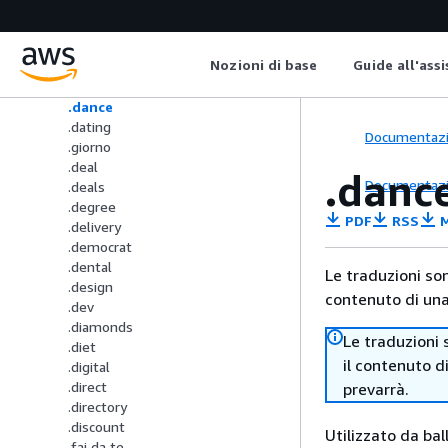
.coupons
.credit
.creditcard
Nozioni di base
Guide all'ass
.cruises
.papà
.dance
.dating
Documentaz
.giorno
.deal
.danc
Documentaz
.deals
.degree
PDF
RSS
M
.delivery
.democrat
.dental
Le traduzioni so
.design
contenuto di una 
.dev
.diamonds
Le traduzioni 
.diet
il contenuto d
.digital
.direct
prevarrà.
.directory
.discount
Utilizzato da bal
.fai da te