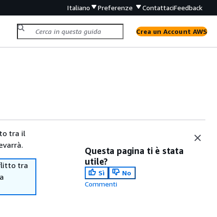
Italiano
Preferenze
Contattaci
Feedback
Crea un Account AWS
o tra il
evarrà.
Questa pagina ti è stata
utile?
itto tra
Sì
No
ma
Commenti