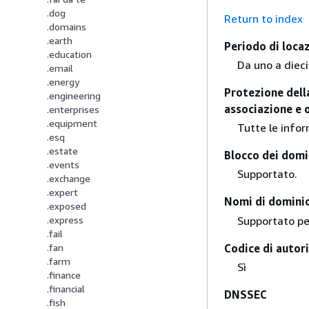
.dog
Return to index
.domains
.earth
Periodo di loca
.education
Da uno a dieci
.email
.energy
Protezione della
.engineering
associazione e 
.enterprises
.equipment
Tutte le infor
.esq
.estate
Blocco dei domi
.events
Supportato.
.exchange
.expert
Nomi di dominio
.exposed
Supportato per
.express
.fail
Codice di autori
.fan
.farm
Sì
.finance
.financial
DNSSEC
.fish