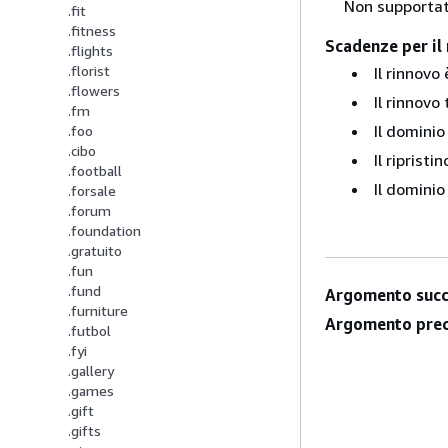
Non supportat
.fit
.fitness
Scadenze per il 
.flights
.florist
Il rinnovo
.flowers
Il rinnovo
.fm
Il dominio
.foo
.cibo
Il riprist
.football
Il dominio
.forsale
.forum
.foundation
.gratuito
.fun
.fund
Argomento succ
.furniture
Argomento prec
.futbol
.fyi
.gallery
.games
.gift
.gifts