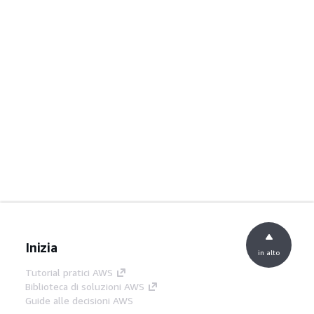
Inizia
in alto
Tutorial pratici AWS
Biblioteca di soluzioni AWS
Guide alle decisioni AWS