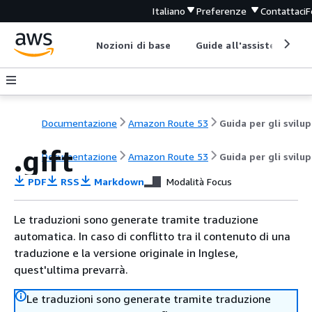
Italiano
Preferenze
Contattaci
F
Nozioni di base
Guide all'assistenza
Documentazione
Amazon Route 53
G
.gift
Documentazione
Amazon Route 53
Guida per gli svilu
PDF
RSS
Markdown
Modalità Focus
Le traduzioni sono generate tramite traduzione
automatica. In caso di conflitto tra il contenuto di una
traduzione e la versione originale in Inglese,
quest'ultima prevarrà.
Le traduzioni sono generate tramite traduzione