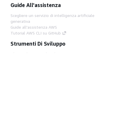
Guide All'assistenza
Scegliere un servizio di intelligenza artificiale
generativa
Guide all'assistenza AWS
Tutorial AWS CLI su GitHub
Strumenti Di Sviluppo
Libreria di esempi di codice AWS
AWS CLI
Centro builder AWS
Blog AWS sugli strumenti per sviluppatori
Link Utili
Scarica il server MCP di AWS Docs
Accedi alla Console AWS
Forum di AWS re:Post
Privacy
Condizioni del sito
Preferenze
cookie
© 2026, Amazon Web Services, Inc. o