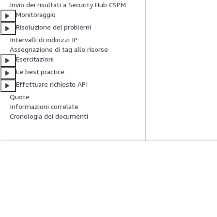
Invio dei risultati a Security Hub CSPM
Monitoraggio
Risoluzione dei problemi
Intervalli di indirizzi IP
Assegnazione di tag alle risorse
Esercitazioni
Le best practice
Effettuare richieste API
Quote
Informazioni correlate
Cronologia dei documenti
Inizia
Guide All'ass
Tutorial pratici AWS
Scegliere un serviz
Biblioteca di soluzioni AWS
generativa
Guide alle decisioni AWS
Guide all'assiste