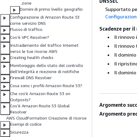
DNSSEC
.zone
Supportato per
Domini di primo livello geografici
Configurazion
Configurazione di Amazon Route 53
come servizio DNS
Scadenze per il 
Flusso di traffico
Il rinnovo
Cos'è VPC Resolver?
Instradamento del traffico Internet
Il rinnovo
verso le tue risorse AWS
Il dominio
Creating health checks
Il riprist
Monitoraggio dello stato del controllo
dell'integrità e ricezione di notifiche
Il dominio
Firewall DNS Resolver
Cosa sono i profili Amazon Route 53?
Che cos'è Amazon Route 53 on
Outposts?
Argomento succ
Cos'è Amazon Route 53 Global
Resolver
Argomento prec
AWS CloudFormation Creazione di risorse
Esempi di codice
Sicurezza