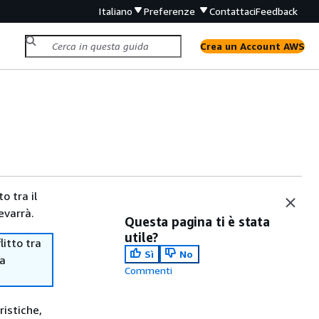
Italiano
Preferenze
Contattaci
Feedback
Crea un Account AWS
o tra il
evarrà.
Questa pagina ti è stata
utile?
itto tra
Sì
No
ma
Commenti
ristiche,