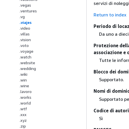
servizi di nolegg
.vegas
.ventures
Return to index
.vg
.viajes
Periodo di loca
.video
Da uno a dieci
.villas
.vision
Protezione della
.voto
.voyage
associazione e 
.watch
Tutte le infor
.website
.wedding
Blocco dei domi
.wiki
Supportato.
.win
.wine
Nomi di dominio
.lavoro
.works
Supportato pe
.world
.wtf
Codice di autori
.xxx
Sì
.xyz
.zip