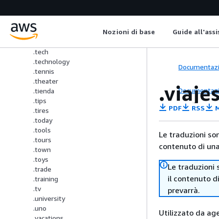
.systems
.tattoo
.tax
Nozioni di base
Guide all'ass
.taxi
.team
.tech
.technology
Documentaz
.tennis
.theater
.viaje
Documentaz
.tienda
.tips
PDF
RSS
M
.tires
.today
.tools
Le traduzioni so
.tours
contenuto di una 
.town
.toys
Le traduzioni 
.trade
il contenuto d
.training
.tv
prevarrà.
.university
.uno
Utilizzato da age
.vacations