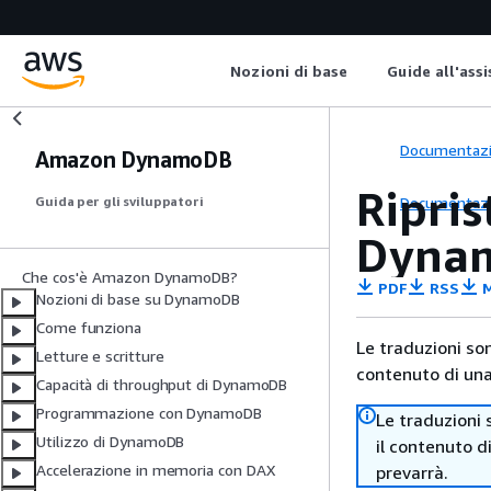
Nozioni di base
Guide all'ass
Documentaz
Amazon DynamoDB
Ripris
Documentaz
Guida per gli sviluppatori
Dyna
Che cos'è Amazon DynamoDB?
PDF
RSS
M
Nozioni di base su DynamoDB
Come funziona
Le traduzioni so
Letture e scritture
contenuto di una 
Capacità di throughput di DynamoDB
Programmazione con DynamoDB
Le traduzioni 
Utilizzo di DynamoDB
il contenuto d
Accelerazione in memoria con DAX
prevarrà.