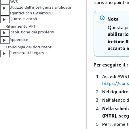
AWS
ripristino point
Utilizzo dell'intelligenza artificiale
agentica con DynamoDB
Nota
Quote e vincoli
Riferimento API
Questa pro
Risoluzione dei problemi
abilitarlo
Appendice
in-time R
Cronologia dei documenti
accanto a
Funzionalità legacy
Per eseguire il 
Accedi AWS M
https://con
Nel riquadro 
Nell'elenco d
Nella sched
(PITR)
, sceg
Per il nome 