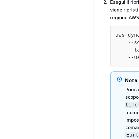
Esegui il rip
viene riprist
regione AWS
aws dyn
    --s
    --t
    --u
Nota
Puoi a
scopo
time
momen
impost
coman
Earl