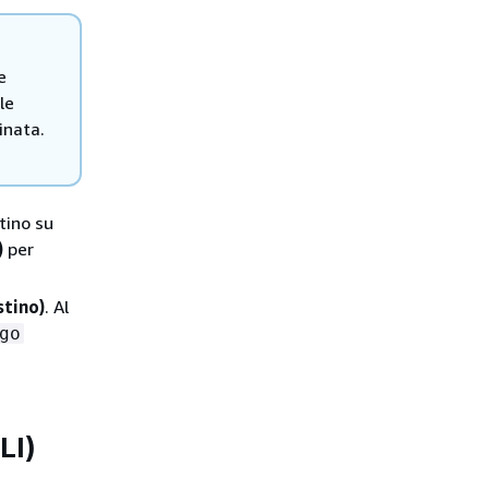
e
le
inata.
tino su
)
per
stino)
. Al
go
LI)