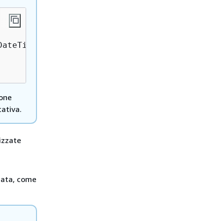
ateTime \

ione
ativa.
izzate
inata, come