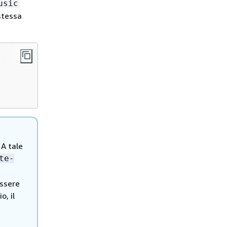
usic
stessa
 A tale
te-
essere
o, il