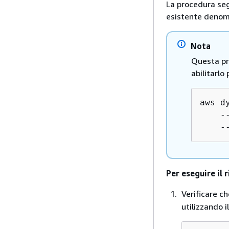
La procedura seg
esistente deno
Nota
Questa pro
abilitarlo
aws d
    -
    -
Per eseguire il 
Verificare ch
utilizzando i