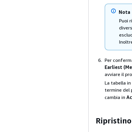
Nota
Puoi r
divers
esclud
Inoltr
Per confermar
Earliest (M
avviare il pr
La tabella in
termine del p
cambia in
Ac
Ripristin