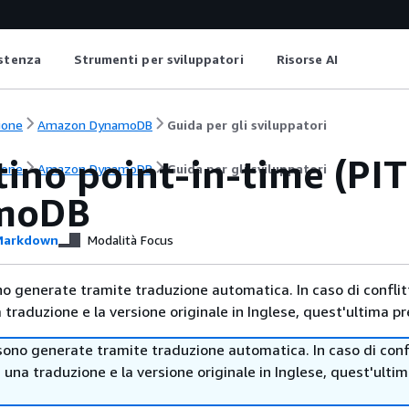
istenza
Strumenti per sviluppatori
Risorse AI
ione
Amazon DynamoDB
Guida per gli sviluppatori
tino point-in-time (PIT
ione
Amazon DynamoDB
Guida per gli sviluppatori
moDB
arkdown
Modalità Focus
no generate tramite traduzione automatica. In caso di conflitt
traduzione e la versione originale in Inglese, quest'ultima pr
sono generate tramite traduzione automatica. In caso di confl
i una traduzione e la versione originale in Inglese, quest'ulti