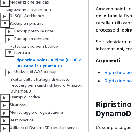
Modellazione dei dati
Amazon point-in
Migrazione a DynamoDB
delle tabelle Dyn
NoSQL Workbench
tabella utilizza
Backup e ripristino
processo di point
Backup point-in-time
Backup on demand
Se si desidera ut
Fatturazione per i backup
informazioni, co
Ripristini
Ripristino point-in-time (PITR) di
Argomenti
una tabella DynamoDB
Utilizzo di AWS backup
Ripristino p
Scelta della strategia di disaster
Ripristino po
recovery per i carichi di lavoro Amazon
DynamoDB
Esempi di codice
Ripristino
Sicurezza
DynamoDB
Monitoraggio e registrazione
Best practice
L'esempio seguen
Utilizzo di DynamoDB con altri servizi