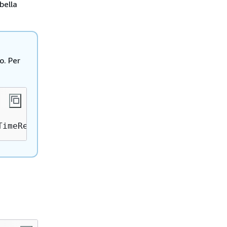
bella
o. Per
TimeRecoveryEnabled=True 