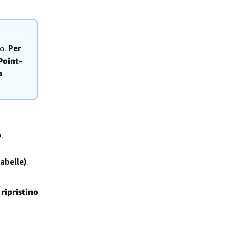
to.
Per
Point-
a
.
abelle)
.
ripristino