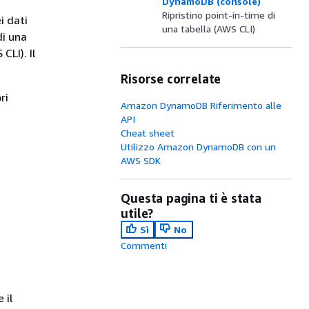
DynamoDB (console)
Ripristino point-in-time di
i dati
una tabella (AWS CLI)
di una
LI). Il
Risorse correlate
ri
Amazon DynamoDB Riferimento alle
API
Cheat sheet
Utilizzo Amazon DynamoDB con un
AWS SDK
Questa pagina ti è stata
utile?
Sì
No
Commenti
 il