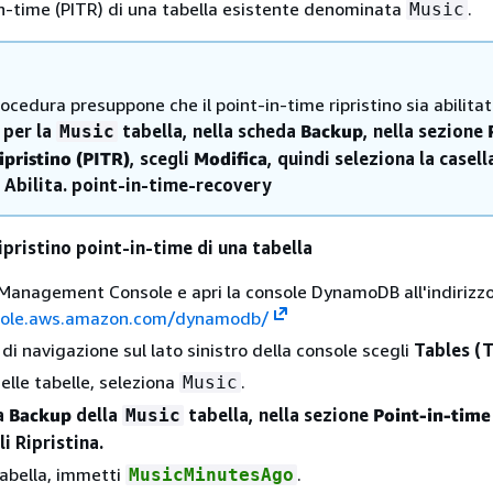
-in-time (PITR) di una tabella esistente denominata
.
Music
cedura presuppone che il point-in-time ripristino sia abilita
 per la
tabella, nella scheda
Backup
, nella sezione
Music
ipristino (PITR)
, scegli
Modifica
, quindi seleziona la casell
 Abilita. point-in-time-recovery
ripristino point-in-time di una tabella
anagement Console e apri la console DynamoDB all'indirizzo
sole.aws.amazon.com/dynamodb/
di navigazione sul lato sinistro della console scegli
Tables (T
elle tabelle, seleziona
.
Music
a
Backup
della
tabella, nella sezione
Point-in-time 
Music
li Ripristina.
tabella, immetti
.
MusicMinutesAgo