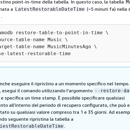
ristino point-in-time della tabella. In questo caso, la tabella
M
inata a
(~5 minuti fa) nella 
LatestRestorableDateTime
 .
amodb restore-table-to-point-in-time \

ource-table-name Music \

arget-table-name MusicMinutesAgo \

se-latest-restorable-time
nche eseguire il ripristino a un momento specifico nel tempo.
, esegui il comando utilizzando l'argomento
--restore-da
e specifica un time stamp. È possibile specificare qualsiasi
to all’interno del periodo di recupero configurato, che può 
ato su qualsiasi valore compreso tra 1 e 35 giorni. Ad esempi
do seguente ripristina la tabella a
.
iestRestorableDateTime