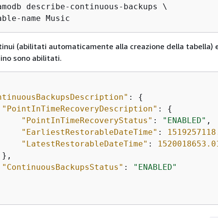
amodb describe-continuous-backups \

able-name Music
inui (abilitati automaticamente alla creazione della tabella) 
tino sono abilitati.
ntinuousBackupsDescription"
: 
{
"PointInTimeRecoveryDescription"
: 
{
"PointInTimeRecoveryStatus"
: 
"ENABLED"
, 

"EarliestRestorableDateTime"
: 
1519257118
"LatestRestorableDateTime"
: 
1520018653.0
}, 

"ContinuousBackupsStatus"
: 
"ENABLED"