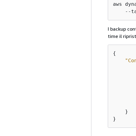
aws dyn
    --t
I backup cont
time il ripris
{
"Co
        
    }

}