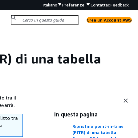
Italiano
Preferenze
Contattaci
Feedback
Crea un Account AWS
R) di una tabella
o tra il
evarrà.
In questa pagina
itto tra
ma
Ripristino point-in-time
(PITR) di una tabella