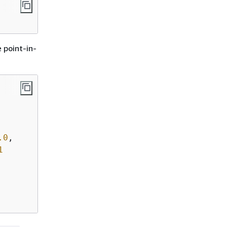
e point-in-
.0
, 

1