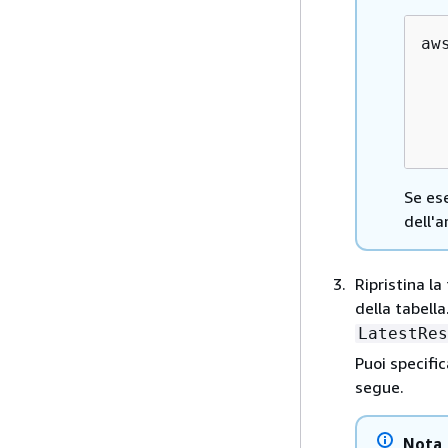
aw
  
  
  
  
Se ese
dell'
Ripristina l
della tabella
LatestRes
Puoi specific
segue.
Nota