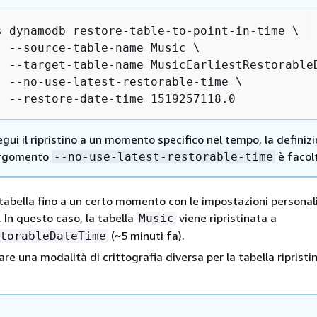
s dynamodb restore-table-to-point-in-time \

  --source-table-name Music \

  --target-table-name MusicEarliestRestorableD
  --no-use-latest-restorable-time \

  --restore-date-time 1519257118.0
gui il ripristino a un momento specifico nel tempo, la definiz
argomento
è facolt
--no-use-latest-restorable-time
a tabella fino a un certo momento con le impostazioni personal
. In questo caso, la tabella
viene ripristinata a
Music
(~5 minuti fa).
torableDateTime
are una modalità di crittografia diversa per la tabella riprist