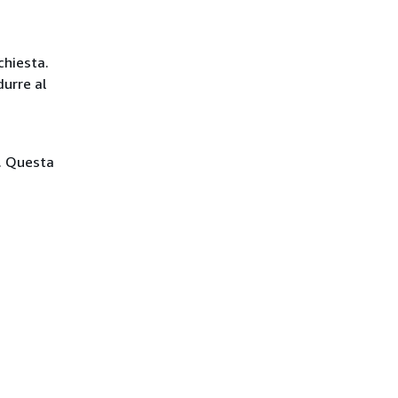
chiesta.
durre al
i. Questa