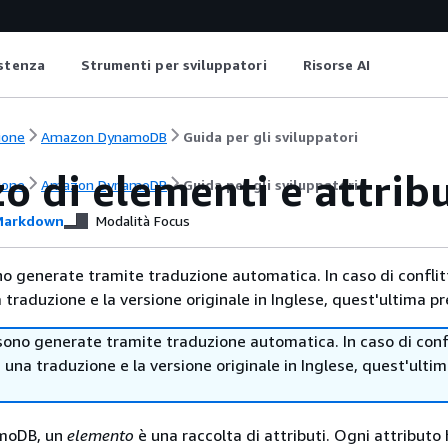
istenza
Strumenti per sviluppatori
Risorse AI
ione
Amazon DynamoDB
Guida per gli sviluppatori
zo di elementi e attri
ione
Amazon DynamoDB
Guida per gli sviluppatori
arkdown
Modalità Focus
no generate tramite traduzione automatica. In caso di conflitt
traduzione e la versione originale in Inglese, quest'ultima pr
sono generate tramite traduzione automatica. In caso di confl
i una traduzione e la versione originale in Inglese, quest'ulti
moDB, un
elemento
è una raccolta di attributi. Ogni attributo