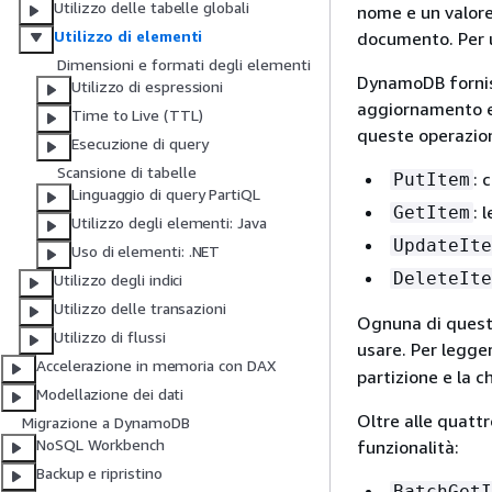
Utilizzo delle tabelle globali
nome e un valore.
Utilizzo di elementi
documento. Per u
Dimensioni e formati degli elementi
DynamoDB fornisc
Utilizzo di espressioni
aggiornamento e
Time to Live (TTL)
queste operazio
Esecuzione di query
Scansione di tabelle
: 
PutItem
Linguaggio di query PartiQL
: 
GetItem
Utilizzo degli elementi: Java
UpdateIte
Uso di elementi: .NET
DeleteIte
Utilizzo degli indici
Utilizzo delle transazioni
Ognuna di queste
Utilizzo di flussi
usare. Per legge
Accelerazione in memoria con DAX
partizione e la c
Modellazione dei dati
Oltre alle quatt
Migrazione a DynamoDB
NoSQL Workbench
funzionalità:
Backup e ripristino
BatchGetI