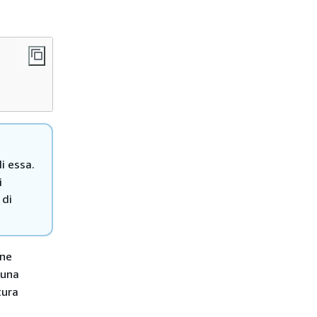
i essa.
i
 di
one
 una
tura