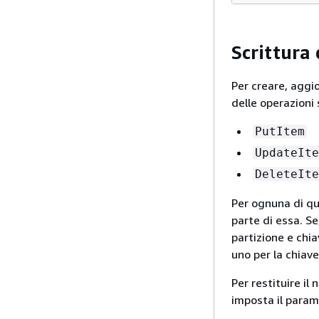
Scrittura
Per creare, aggi
delle operazioni
PutItem
UpdateIte
DeleteIte
Per ognuna di que
parte di essa. S
partizione e chia
uno per la chiav
Per restituire il
imposta il para