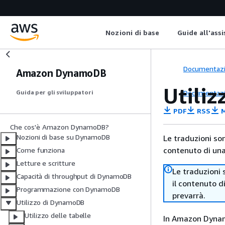
Nozioni di base
Guide all'ass
Documentaz
Amazon DynamoDB
Utiliz
Documentaz
Guida per gli sviluppatori
PDF
RSS
M
Che cos'è Amazon DynamoDB?
Nozioni di base su DynamoDB
Le traduzioni so
contenuto di una 
Come funziona
Letture e scritture
Le traduzioni 
Capacità di throughput di DynamoDB
il contenuto d
Programmazione con DynamoDB
prevarrà.
Utilizzo di DynamoDB
Utilizzo delle tabelle
In Amazon Dyna