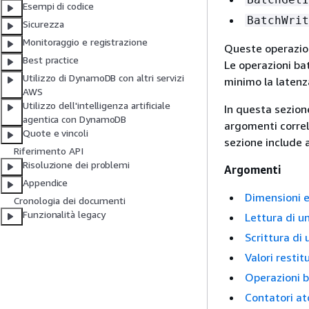
Esempi di codice
BatchWrit
Sicurezza
Monitoraggio e registrazione
Queste operazion
Best practice
Le operazioni bat
Utilizzo di DynamoDB con altri servizi
minimo la latenza
AWS
Utilizzo dell'intelligenza artificiale
In questa sezion
agentica con DynamoDB
argomenti correl
Quote e vincoli
sezione include 
Riferimento API
Risoluzione dei problemi
Argomenti
Appendice
Dimensioni 
Cronologia dei documenti
Funzionalità legacy
Lettura di u
Scrittura di
Valori restitu
Operazioni 
Contatori at