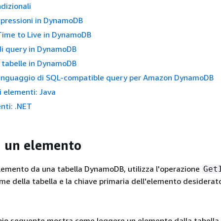
dizionali
espressioni in DynamoDB
 Time to Live in DynamoDB
di query in DynamoDB
 tabelle in DynamoDB
 linguaggio di SQL-compatible query per Amazon DynamoDB
i elementi: Java
nti: .NET
i un elemento
lemento da una tabella DynamoDB, utilizza l'operazione
Get
ome della tabella e la chiave primaria dell'elemento desiderat
pio seguente mostra come leggere un elemento dalla tabella.