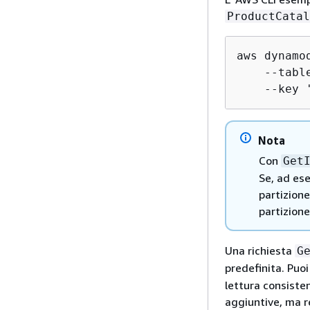
ProductCatal
aws dynamod
    --tabl
    --key 
Nota
Con
Get
Se, ad ese
partizione
partizione
Una richiesta
G
predefinita. Puo
lettura consisten
aggiuntive, ma r