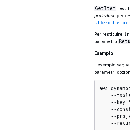
restit
GetItem
proiezione
per res
Utilizzo di espr
Per restituire il
parametro
Ret
Esempio
L'esempio segue
parametri opzion
aws dynamod
    --tabl
    --key 
    --consi
    --proj
    --retu