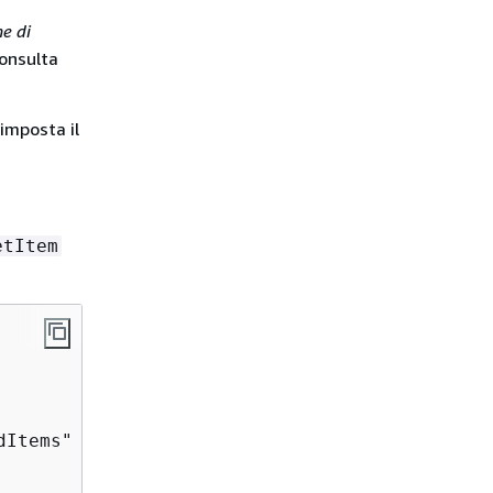
e di
consulta
 imposta il
etItem
Items" \
