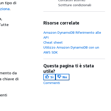
un tipo di
Scritture condizionali
ziona
.
a,
Risorse correlate
Tutte
Amazon DynamoDB Riferimento alle
API
Cheat sheet
Utilizzo Amazon DynamoDB con un
AWS SDK
Questa pagina ti è stata
utile?
lemento da
Sì
No
la chiave di
Commenti
enti