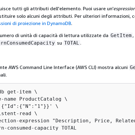
uisce tutti gli attributi dell'elemento. Puoi usare un'
espression
tituire solo alcuni degli attributi. Per ulteriori informazioni, 
essioni di proiezione in DynamoDB
.
 numero di unità di capacità di lettura utilizzate da
,
GetItem
su
.
urnConsumedCapacity
TOTAL
nte AWS Command Line Interface (AWS CLI) mostra alcuni
G
ali.
b get-item \

e-name ProductCatalog \

'
{
"Id":
{
"N":"1"}}' \

stent-read \

ection-expression "Description, Price, Related
rn-consumed-capacity TOTAL