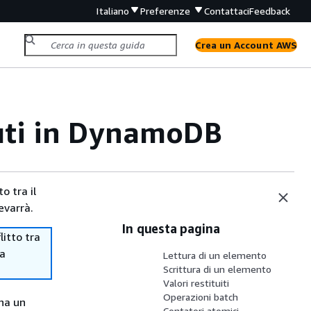
Italiano
Preferenze
Contattaci
Feedback
Crea un Account AWS
buti in DynamoDB
o tra il
evarrà.
In questa pagina
itto tra
ma
Lettura di un elemento
Scrittura di un elemento
Valori restituiti
Operazioni batch
 ha un
Contatori atomici