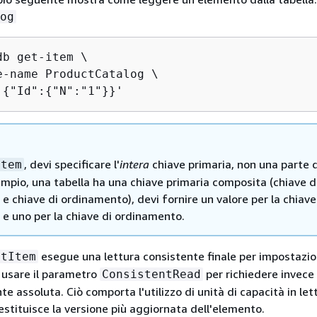
og
b get-item \

e-name ProductCatalog \

'
{
"Id":
{
"N":"1"}}'
, devi specificare l'
intera
chiave primaria, non una parte d
Item
mpio, una tabella ha una chiave primaria composita (chiave d
 e chiave di ordinamento), devi fornire un valore per la chiave
 e uno per la chiave di ordinamento.
esegue una lettura consistente finale per impostazi
etItem
i usare il parametro
per richiedere invece
ConsistentRead
te assoluta. Ciò comporta l'utilizzo di unità di capacità in let
estituisce la versione più aggiornata dell'elemento.