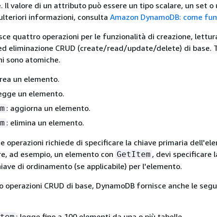
 Il valore di un attributo può essere un tipo scalare, un set o 
lteriori informazioni, consulta
Amazon DynamoDB: come fun
e quattro operazioni per le funzionalità di creazione, lettur
d eliminazione CRUD (create/read/update/delete) di base. 
ni sono atomiche.
crea un elemento.
legge un elemento.
: aggiorna un elemento.
m
: elimina un elemento.
m
 operazioni richiede di specificare la chiave primaria dell'e
re, ad esempio, un elemento con
, devi specificare 
GetItem
hiave di ordinamento (se applicabile) per l'elemento.
ro operazioni CRUD di base, DynamoDB fornisce anche le segu
: legge fino a 100 elementi da una o più tabelle.
tem