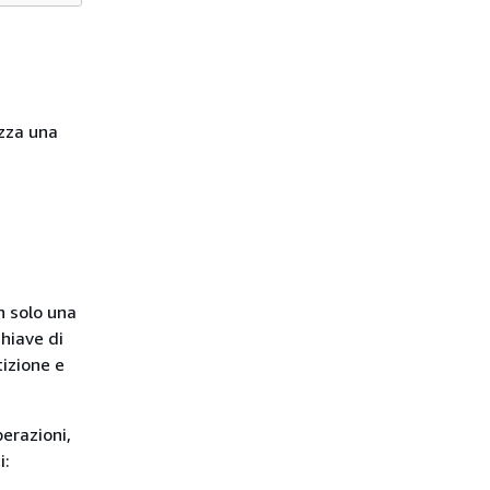
izza una
n solo una
hiave di
tizione e
perazioni,
i: