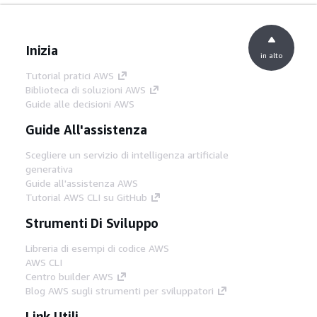
Inizia
in alto
Tutorial pratici AWS
Biblioteca di soluzioni AWS
Guide alle decisioni AWS
Guide All'assistenza
Scegliere un servizio di intelligenza artificiale
generativa
Guide all'assistenza AWS
Tutorial AWS CLI su GitHub
Strumenti Di Sviluppo
Libreria di esempi di codice AWS
AWS CLI
Centro builder AWS
Blog AWS sugli strumenti per sviluppatori
Link Utili