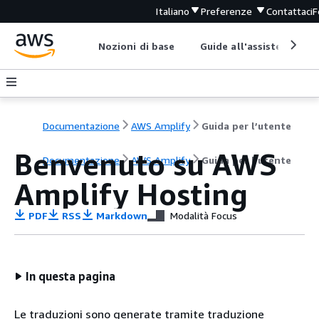
Italiano
Preferenze
Contattaci
F
Nozioni di base
Guide all'assistenza
Documentazione
AWS Amplify
Guida per l’utente
Benvenuto su AWS
Documentazione
AWS Amplify
Guida per l’utente
Amplify Hosting
PDF
RSS
Markdown
Modalità Focus
In questa pagina
Le traduzioni sono generate tramite traduzione