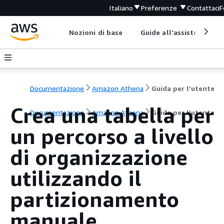
Italiano
Preferenze
Contattaci
F
Nozioni di base
Guide all'assistenza
Documentazione
Amazon Athena
Guida per l’utente
Crea una tabella per
Documentazione
Amazon Athena
Guida per l’utente
un percorso a livello
di organizzazione
utilizzando il
partizionamento
manuale