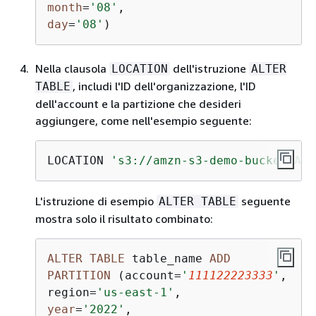
month
=
'08'
day
=
'08'
)
Nella clausola
dell'istruzione
LOCATION
ALTER
, includi l'ID dell'organizzazione, l'ID
TABLE
dell'account e la partizione che desideri
aggiungere, come nell'esempio seguente:
LOCATION 
's3://amzn-s3-demo-bucket/AWS
L'istruzione di esempio
seguente
ALTER TABLE
mostra solo il risultato combinato:
ALTER
TABLE
 table_name 
ADD
PARTITION
 (account
=
'
111122223333
'
,

region
=
'us-east-1'
year
=
'2022'