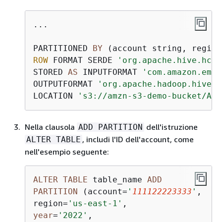
...

PARTITIONED 
BY
 (account string, region
ROW
 FORMAT SERDE 
'org.apache.hive.hcat
STORED 
AS
 INPUTFORMAT 
'com.amazon.emr.
OUTPUTFORMAT 
'org.apache.hadoop.hive.q
LOCATION 
's3://amzn-s3-demo-bucket/AWS
Nella clausola
dell'istruzione
ADD PARTITION
, includi l'ID dell'account, come
ALTER TABLE
nell'esempio seguente:
ALTER
TABLE
 table_name 
ADD
PARTITION
 (account
=
'
111122223333
'
,

region
=
'us-east-1'
year
=
'2022'