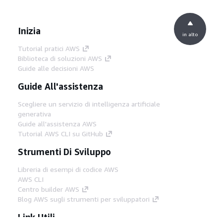
Inizia
in alto
Tutorial pratici AWS
Biblioteca di soluzioni AWS
Guide alle decisioni AWS
Guide All'assistenza
Scegliere un servizio di intelligenza artificiale
generativa
Guide all'assistenza AWS
Tutorial AWS CLI su GitHub
Strumenti Di Sviluppo
Libreria di esempi di codice AWS
AWS CLI
Centro builder AWS
Blog AWS sugli strumenti per sviluppatori
Link Utili