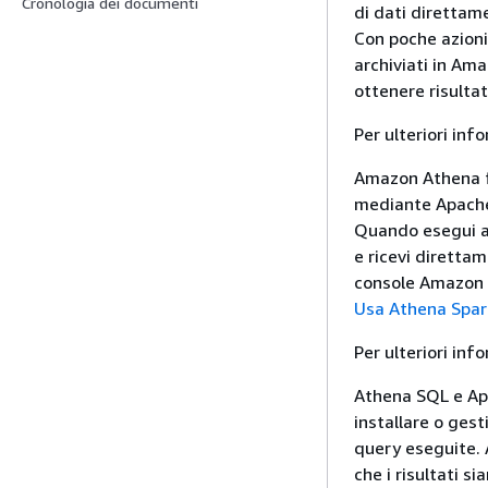
Cronologia dei documenti
di dati diretta
Con poche azioni
archiviati in Am
ottenere risultat
Per ulteriori inf
Amazon Athena fa
mediante Apache 
Quando esegui ap
e ricevi direttam
console Amazon A
Usa Athena Spar
Per ulteriori inf
Athena SQL e Ap
installare o gest
query eseguite.
che i risultati s