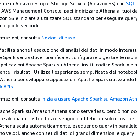
mente in Amazon Simple Storage Service (Amazon S3) con
SQL
 AWS Management Console, puoi indirizzare Athena ai tuoi da
azon S3 e iniziare a utilizzare SQL standard per eseguire quer
i in pochi secondi.
ormazioni, consulta
Nozioni di base
.
cilita anche l'esecuzione di analisi dei dati in modo interatt
Spark senza dover pianificare, configurare o gestire le risor
plicazioni Apache Spark su Athena, invii il codice Spark in el
ente i risultati. Utilizza l'esperienza semplificata dei noteboo
thena per sviluppare applicazioni Apache Spark utilizzando 
k APIs
.
ormazioni, consulta
Inizia a usare Apache Spark su Amazon At
ache Spark su Amazon Athena sono serverless, perciò non oc
ire alcuna infrastruttura e vengono addebitati solo i costi rela
 Athena scala automaticamente, eseguendo query in parallelo
iano veloci, anche con set di dati di grandi dimensioni e query