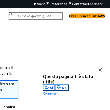
Italiano
Preferenze
Contattaci
Feedback
Crea un Account AWS
o tra il
evarrà.
Questa pagina ti è stata
utile?
itto tra
Sì
No
ma
Commenti
l'analisi