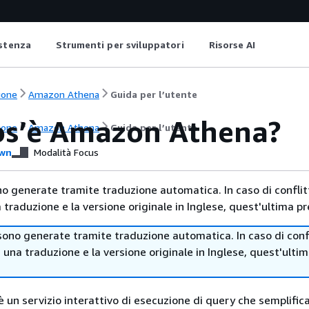
istenza
Strumenti per sviluppatori
Risorse AI
ione
Amazon Athena
Guida per l’utente
os’è Amazon Athena?
ione
Amazon Athena
Guida per l’utente
wn
Modalità Focus
no generate tramite traduzione automatica. In caso di conflitt
traduzione e la versione originale in Inglese, quest'ultima pr
sono generate tramite traduzione automatica. In caso di confl
i una traduzione e la versione originale in Inglese, quest'ulti
un servizio interattivo di esecuzione di query che semplifica 