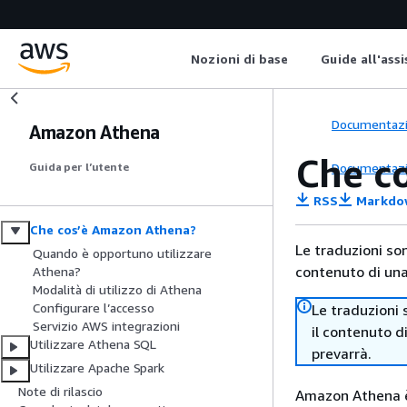
Nozioni di base
Guide all'ass
Documentaz
Amazon Athena
Che c
Documentaz
Guida per l’utente
RSS
Markdo
Che cos’è Amazon Athena?
Le traduzioni so
Quando è opportuno utilizzare
contenuto di una 
Athena?
Modalità di utilizzo di Athena
Configurare l’accesso
Le traduzioni 
Servizio AWS integrazioni
il contenuto d
Utilizzare Athena SQL
prevarrà.
Utilizzare Apache Spark
Note di rilascio
Amazon Athena è 