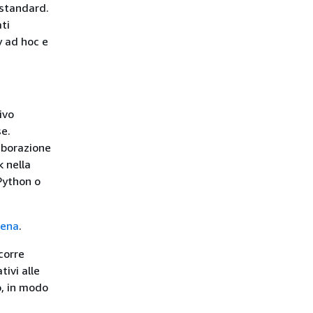
standard.
ti
y ad hoc e
ivo
se.
aborazione
k nella
Python o
hena
.
corre
tivi alle
, in modo