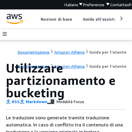
Italiano
Preferenze
Contattaci
F
Nozioni di base
Guide all'assistenza
Documentazione
Amazon Athena
Guida per l’utente
Utilizzare
Documentazione
Amazon Athena
Guida per l’utente
partizionamento e
bucketing
RSS
Markdown
Modalità Focus
Le traduzioni sono generate tramite traduzione
automatica. In caso di conflitto tra il contenuto di una
traduzione e la versione originale in Inglese,