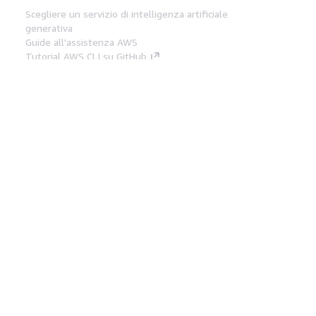
Scegliere un servizio di intelligenza artificiale
generativa
Guide all'assistenza AWS
Tutorial AWS CLI su GitHub
Strumenti Di Sviluppo
Libreria di esempi di codice AWS
AWS CLI
Centro builder AWS
Blog AWS sugli strumenti per sviluppatori
Link Utili
Scarica il server MCP di AWS Docs
Accedi alla Console AWS
Forum di AWS re:Post
Privacy
Condizioni del sito
Preferenze
cookie
© 2026, Amazon Web Services, Inc. o
società affiliate. Tutti i diritti riservati.