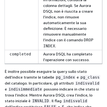
colonna dettagli. Se Aurora
DSQL non è riuscita a creare
l’indice, non rimuove
automaticamente la sua
definizione. È necessario
rimuovere manualmente
l’indice con il comando
DROP
.
INDEX
Aurora DSQL ha completato
completed
l'operazione con successo.
È inoltre possibile eseguire la query sullo stato
dell’indice tramite le tabelle
e
pg_index
pg_class
del catalogo. In particolare, gli attributi
indisvalid
e
possono indicare in che stato si
indisimmediate
trova l’indice. Mentre Aurora DSQL crea l’indice, lo
stato iniziale è
. Il flag
INVALID
indisvalid
dell’indice restituisce
o
, che indica che
FALSE
f