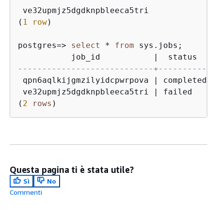
 ve32upmjz5dgdknpbleeca5tri

(
1
row
)

postgres
=
>
select
*
from
 sys.jobs;

           job_id           
|
  status   
|
----------------------------+-----------+
 qpn6aqlkijgmzilyidcpwrpova 
|
 completed 
|
 ve32upmjz5dgdknpbleeca5tri 
|
 failed    
|
(
2
rows
)
Questa pagina ti è stata utile?
Sì
No
Commenti