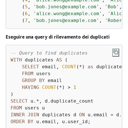
    (
5
, 
'bob.jones@example.com'
, 
'Bob'
, 
'
    (
6
, 
'alice.wong@example.com'
, 
'Alicia
    (
7
, 
'bob.jones@example.com'
, 
'Robert'
Eseguire una query di rilevamento dei duplicati
-- Query to find duplicates
WITH
 duplicates 
AS
 (

SELECT
 email, 
COUNT
(
*
) 
as
 duplicate_c
FROM
 users

GROUP
BY
 email

HAVING
COUNT
(
*
) 
>
1
SELECT
 u.
*
FROM
INNER
JOIN
 duplicates d 
ON
 u.email 
=
ORDER
BY
 u.email, u.user_id;