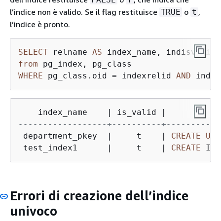
l’indice non è valido. Se il flag restituisce
o
,
TRUE
t
l’indice è pronto.
SELECT
 relname 
AS
 index_name, indisvalid 
from
WHERE
 pg_class.oid 
=
 indexrelid 
AND
 indre
    index_name    
|
 is_valid 
|
------------------+----------+-----------
 department_pkey  
|
     t    
|
CREATE
UNI
 test_index1      
|
     t    
|
CREATE
 IND
Errori di creazione dell’indice
univoco