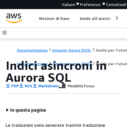
Italiano
Preferenze
Contattaci
F
Nozioni di base
Guide all'assistenza
Documentazione
Amazon Aurora DSQL
Guida per l’ute
Indici asincroni in
Documentazione
Amazon Aurora DSQL
Guida per l’ute
Aurora SQL
PDF
RSS
Markdown
Modalità Focus
In questa pagina
Le traduzioni sono generate tramite traduzione