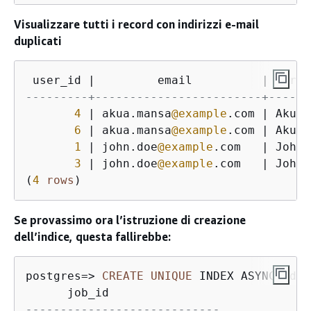
Visualizzare tutti i record con indirizzi e-mail
duplicati
 user_id 
|
         email          
|
 first
---------+------------------------+------
4
|
 akua.mansa
@example
.com 
|
 Akua 
6
|
 akua.mansa
@example
.com 
|
 Akua 
1
|
 john.doe
@example
.com   
|
 John 
3
|
 john.doe
@example
.com   
|
 Johnn
(
4
rows
)
Se provassimo ora l’istruzione di creazione
dell’indice, questa fallirebbe:
postgres
=
>
CREATE
UNIQUE
 INDEX ASYNC idx_
----------------------------