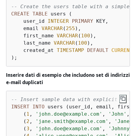
-- Create the users table with a simple i
CREATE
TABLE
 users (

    user_id 
INTEGER
PRIMARY
 KEY,

    email 
VARCHAR
(
255
),

    first_name 
VARCHAR
(
100
),

    last_name 
VARCHAR
(
100
),

    created_at 
TIMESTAMP
DEFAULT
CURRENT_
);      
Inserire dati di esempio che includono set di indirizzi
e-mail duplicati
-- Insert sample data with explicit IDs
INSERT
INTO
 users (user_id, email, first_
    (
1
, 
'john.doe@example.com'
, 
'John'
, 
'
    (
2
, 
'jane.smith@example.com'
, 
'Jane'
,
    (
3
, 
'john.doe@example.com'
, 
'Johnny'
,
    (
4
, 
'alice.wong@example.com'
, 
'Alice'