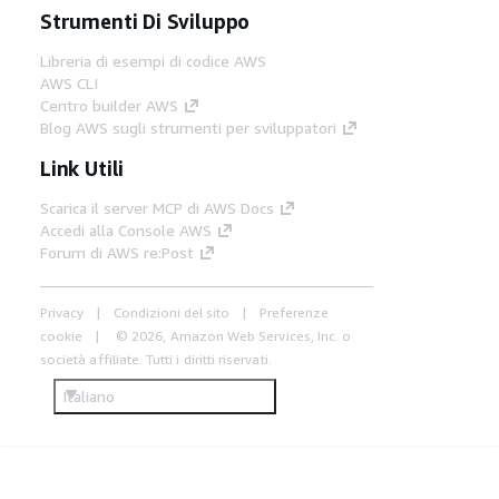
Strumenti Di Sviluppo
Libreria di esempi di codice AWS
AWS CLI
Centro builder AWS
Blog AWS sugli strumenti per sviluppatori
Link Utili
Scarica il server MCP di AWS Docs
Accedi alla Console AWS
Forum di AWS re:Post
Privacy
Condizioni del sito
Preferenze
cookie
© 2026, Amazon Web Services, Inc. o
società affiliate. Tutti i diritti riservati.
Italiano