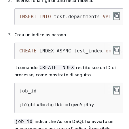
Inserisci una riga di dati nella tabella.
INSERT
INTO
 test.departments 
VALUES
 (
'
Crea un indice asincrono.
CREATE
 INDEX ASYNC test_index 
on
 test.
Il comando
restituisce un ID di
CREATE INDEX
processo, come mostrato di seguito.
--------------------------
jh2gbtx4mzhgfkbimtgwn5j45y
indica che Aurora DSQL ha avviato un
job_id
nuovo processo per creare l’indice. È possibile