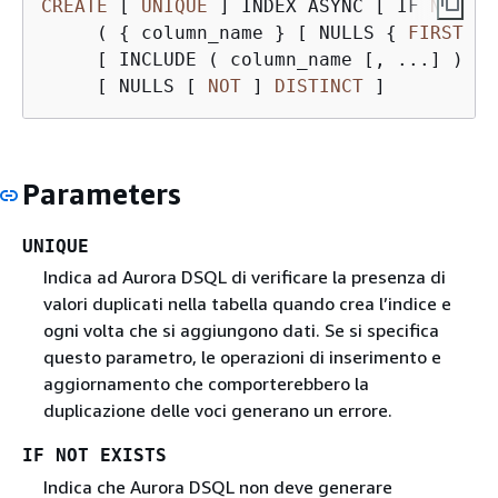
CREATE
 [ 
UNIQUE
 ] INDEX ASYNC [ IF 
NOT
EX
     ( 
{
 column_name } [ NULLS 
{
FIRST
|
     [ INCLUDE ( column_name [, ...] ) ]

     [ NULLS [ 
NOT
 ] 
DISTINCT
 ]
Parameters
UNIQUE
Indica ad Aurora DSQL di verificare la presenza di
valori duplicati nella tabella quando crea l’indice e
ogni volta che si aggiungono dati. Se si specifica
questo parametro, le operazioni di inserimento e
aggiornamento che comporterebbero la
duplicazione delle voci generano un errore.
IF NOT EXISTS
Indica che Aurora DSQL non deve generare