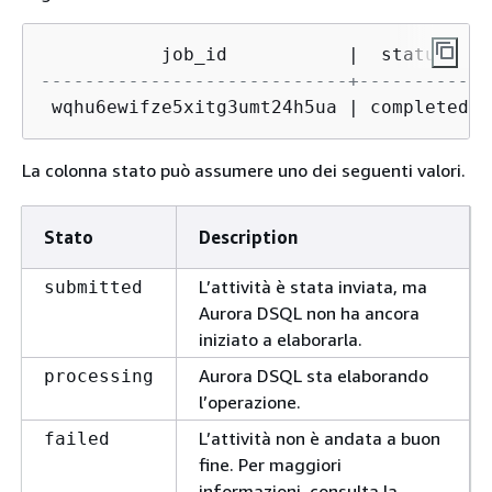
           job_id           
|
  status   
|
----------------------------+-----------+
 wqhu6ewifze5xitg3umt24h5ua 
|
 completed 
|
La colonna stato può assumere uno dei seguenti valori.
Stato
Description
L’attività è stata inviata, ma
submitted
Aurora DSQL non ha ancora
iniziato a elaborarla.
Aurora DSQL sta elaborando
processing
l’operazione.
L’attività non è andata a buon
failed
fine. Per maggiori
informazioni, consulta la