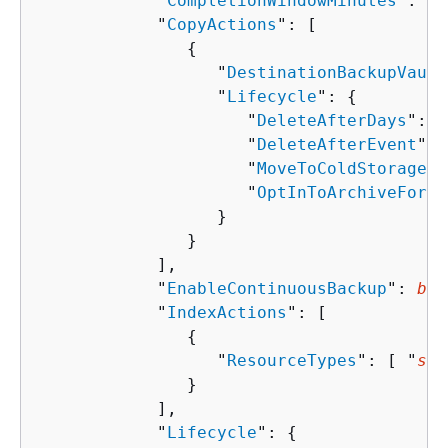
            "
CompletionWindowMinutes
": 
nu
            "
CopyActions
": [ 

{
                  "
DestinationBackupVault
                  "
Lifecycle
": 
{
                     "
DeleteAfterDays
": 
n
                     "
DeleteAfterEvent
": 
                     "
MoveToColdStorageAf
                     "
OptInToArchiveForSu
                  }

               }

            ],

            "
EnableContinuousBackup
": 
boo
            "
IndexActions
": [ 

{
                  "
ResourceTypes
": [ "
str
               }

            ],

            "
Lifecycle
": 
{