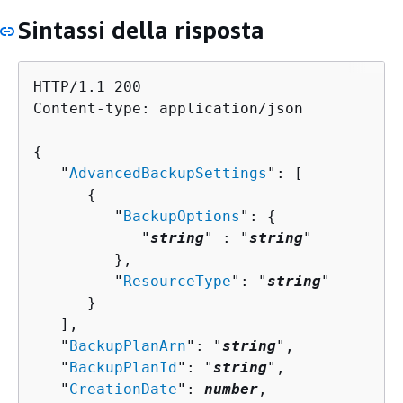
Sintassi della risposta
HTTP/1.1 200

Content-type: application/json

{
   "
AdvancedBackupSettings
": [ 

{
         "
BackupOptions
": 
{
            "
string
" : "
string
" 

         },

         "
ResourceType
": "
string
"

      }

   ],

   "
BackupPlanArn
": "
string
",

   "
BackupPlanId
": "
string
",

   "
CreationDate
": 
number
,
