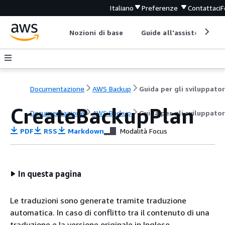
Italiano
Preferenze
Contattaci
F
Nozioni di base
Guide all'assistenza
Documentazione
AWS Backup
Guida per gli sviluppator
CreateBackupPlan
Documentazione
AWS Backup
Guida per gli sviluppator
PDF
RSS
Markdown
Modalità Focus
In questa pagina
Le traduzioni sono generate tramite traduzione
automatica. In caso di conflitto tra il contenuto di una
traduzione e la versione originale in Inglese,