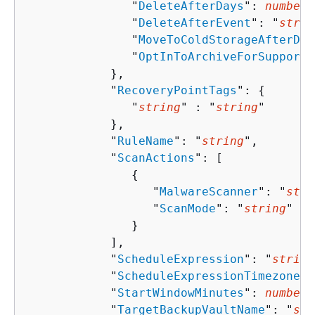
               "
DeleteAfterDays
": 
number
,

               "
DeleteAfterEvent
": "
strin
               "
MoveToColdStorageAfterDay
               "
OptInToArchiveForSupporte
            },

            "
RecoveryPointTags
": 
{
               "
string
" : "
string
" 

            },

            "
RuleName
": "
string
",

            "
ScanActions
": [ 

{
                  "
MalwareScanner
": "
stri
                  "
ScanMode
": "
string
"

               }

            ],

            "
ScheduleExpression
": "
string
            "
ScheduleExpressionTimezone
":
            "
StartWindowMinutes
": 
number
,

            "
TargetBackupVaultName
": "
str