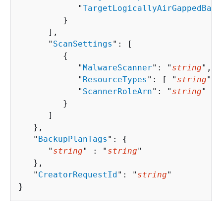
            "
TargetLogicallyAirGappedBack
         }

      ],

      "
ScanSettings
": [ 

{
            "
MalwareScanner
": "
string
",

            "
ResourceTypes
": [ "
string
" ]
            "
ScannerRoleArn
": "
string
"

         }

      ]

   },

   "
BackupPlanTags
": 
{
      "
string
" : "
string
" 

   },

   "
CreatorRequestId
": "
string
"

}