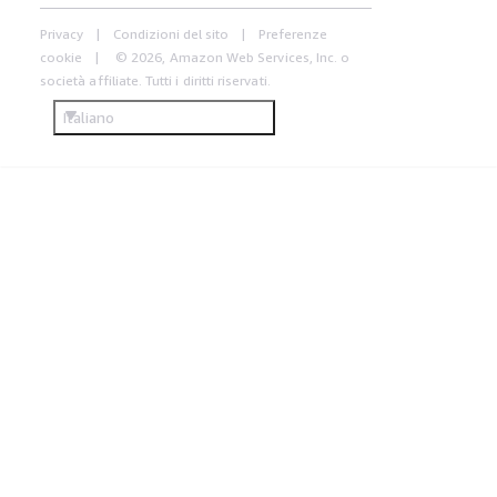
Privacy
Condizioni del sito
Preferenze
cookie
© 2026, Amazon Web Services, Inc. o
società affiliate. Tutti i diritti riservati.
Italiano