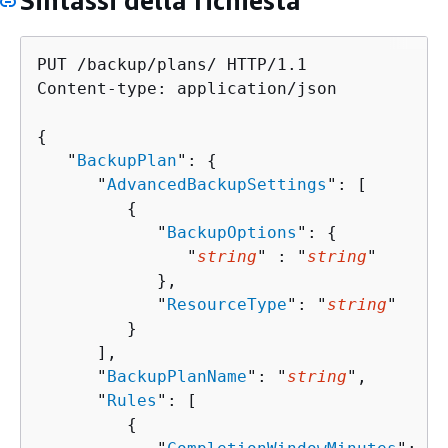
Sintassi della richiesta
PUT /backup/plans/ HTTP/1.1

Content-type: application/json

{
   "
BackupPlan
": 
{
      "
AdvancedBackupSettings
": [ 

{
            "
BackupOptions
": 
{
               "
string
" : "
string
" 

            },

            "
ResourceType
": "
string
"

         }

      ],

      "
BackupPlanName
": "
string
",

      "
Rules
": [ 

{