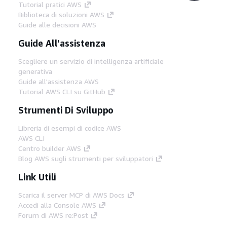
Tutorial pratici AWS
Biblioteca di soluzioni AWS
Guide alle decisioni AWS
Guide All'assistenza
Scegliere un servizio di intelligenza artificiale
generativa
Guide all'assistenza AWS
Tutorial AWS CLI su GitHub
Strumenti Di Sviluppo
Libreria di esempi di codice AWS
AWS CLI
Centro builder AWS
Blog AWS sugli strumenti per sviluppatori
Link Utili
Scarica il server MCP di AWS Docs
Accedi alla Console AWS
Forum di AWS re:Post