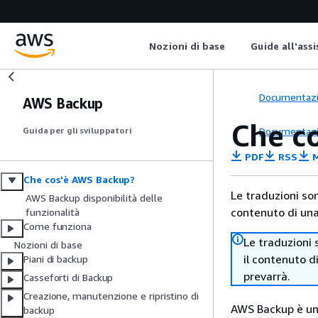
Nozioni di base
Guide all'ass
Documentaz
AWS Backup
Che c
Documentaz
Guida per gli sviluppatori
PDF
RSS
M
Che cos'è AWS Backup?
Le traduzioni so
AWS Backup disponibilità delle
contenuto di una 
funzionalità
Come funziona
Le traduzioni 
Nozioni di base
il contenuto d
Piani di backup
prevarrà.
Casseforti di Backup
Creazione, manutenzione e ripristino di
AWS Backup è un 
backup