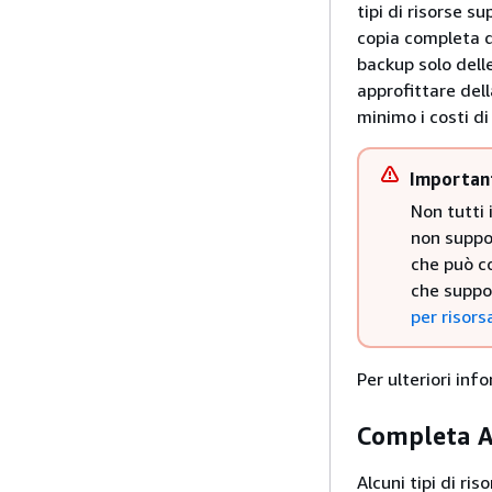
tipi di risorse s
copia completa d
backup solo dell
approfittare del
minimo i costi di
Importan
Non tutti 
non suppor
che può co
che suppo
per risors
Per ulteriori in
Completa A
Alcuni tipi di r