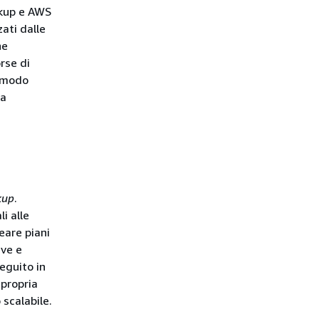
ckup e AWS
ati dalle
he
orse di
n modo
na
kup
.
li alle
eare piani
ive e
eguito in
 propria
 scalabile.