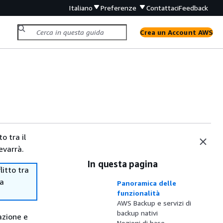
Italiano
Preferenze
Contattaci
Feedback
Crea un Account AWS
o tra il
evarrà.
In questa pagina
itto tra
ma
Panoramica delle
funzionalità
AWS Backup e servizi di
backup nativi
azione e
Nozioni di base