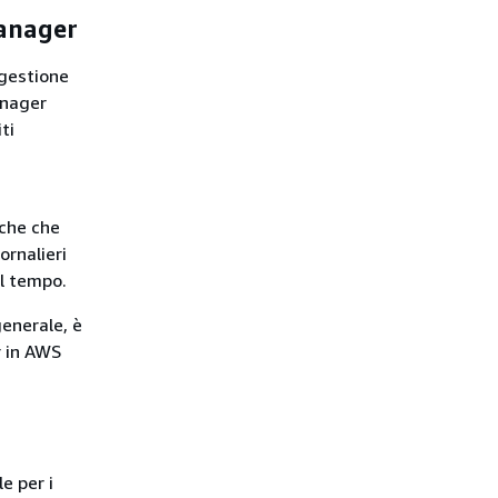
Manager
 gestione
anager
ti
iche che
ornalieri
el tempo.
generale, è
r in AWS
e per i