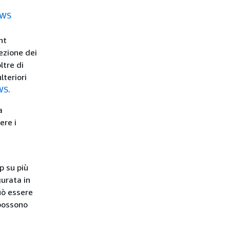
WS
nt
ezione dei
ltre di
lteriori
AWS
.
a
ere i
p su più
gurata in
uò essere
 possono