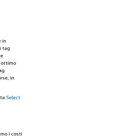
 in
i tag
 e
n ottimo
tag
rse, in
lta
Select
mo i costi