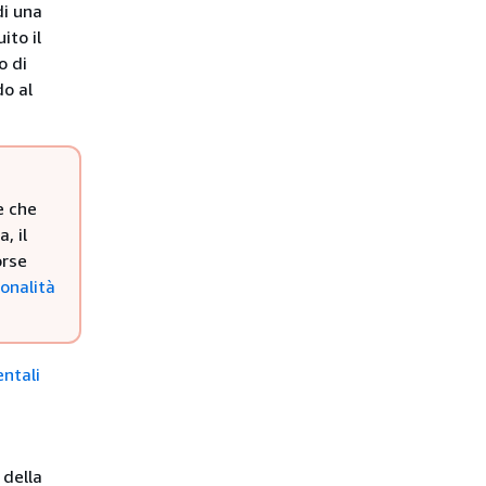
di una
ito il
o di
do al
e che
, il
orse
ionalità
ntali
 della