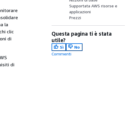
Supportata AWS risorse e
onitorare
applicazioni
nsolidare
Prezzi
a la
hi clic
Questa pagina ti è stata
oni di
utile?
Sì
No
Commenti
AWS
siti di