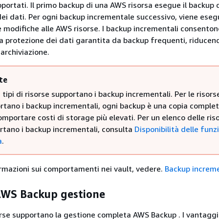
upportati. Il primo backup di una AWS risorsa esegue il backup 
ei dati. Per ogni backup incrementale successivo, viene esegu
e modifiche alle AWS risorse. I backup incrementali consenton
la protezione dei dati garantita da backup frequenti, riducen
 archiviazione.
te
i tipi di risorse supportano i backup incrementali. Per le risors
tano i backup incrementali, ogni backup è una copia completa
mportare costi di storage più elevati. Per un elenco delle ris
rtano i backup incrementali, consulta
Disponibilità delle funz
a
.
formazioni sui comportamenti nei vault, vedere.
Backup increme
WS Backup gestione
isorse supportano la gestione completa AWS Backup . I vantaggi