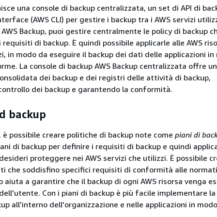
sce una console di backup centralizzata, un set di API di ba
rface (AWS CLI) per gestire i backup tra i AWS servizi utilizz
n AWS Backup, puoi gestire centralmente le policy di backup c
 requisiti di backup. È quindi possibile applicarle alle AWS ris
zi, in modo da eseguire il backup dei dati delle applicazioni i
rme. La console di backup AWS Backup centralizzata offre u
onsolidata dei backup e dei registri delle attività di backup,
 controllo dei backup e garantendo la conformità.
ed backup
è possibile creare politiche di backup note come
piani di bac
ani di backup per definire i requisiti di backup e quindi applica
esideri proteggere nei AWS servizi che utilizzi. È possibile cr
i che soddisfino specifici requisiti di conformità alle normat
o aiuta a garantire che il backup di ogni AWS risorsa venga es
 dell'utente. Con i piani di backup è più facile implementare la
up all'interno dell'organizzazione e nelle applicazioni in modo