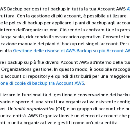
 AWS Backup per gestire i backup in tutta la tua Account AWS
A
ruttura. Con la gestione di più account, è possibile utilizzare
le policy di backup per applicare i piani di backup agli accou
interno dell'organizzazione. Ciò rende la conformità e la prot
u larga scala, riducendo il sovraccarico operativo. Consente ino
icazione manuale dei piani di backup nei singoli account. Per u
nsulta
Gestione delle risorse di AWS Backup su più Account 
e i backup su più file diversi Account AWS all'interno della tu
 Organizations gestione. In questo modo, è possibile raccogli
o account di repository e quindi distribuirli per una maggiore
ione di copie di backup tra Account AWS
.
ilizzare le funzionalità di gestione e conservazione dei backu
sario disporre di una struttura organizzativa esistente confi
ns. Un'
unità organizzativa
(OU) è un gruppo di account che p
unica entità. AWS Organizations è un elenco di account che
ti in unità organizzative e gestiti come un'unica entità.