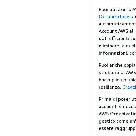
Puoi utilizzarlo
Organizations
st
automaticamente 
Account AWS all'
dati efficienti s
eliminare la dupl
informazioni, co
Puoi anche copiar
struttura di AWS
backup in un unic
resilienza.
Creaz
Prima di poter ut
account, è neces
AWS Organizatio
gestito come un'
essere raggruppa