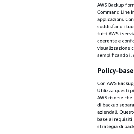
AWS Backup forni
Command Line Inte
applicazioni. Co
soddisfano i tuoi
tutti AWS i servi
coerente e confo
visualizzazione c
semplificando il
Policy-bas
Con AWS Backup, 
Utilizza questi pi
AWS risorse che d
di backup separat
aziendali. Quest
base ai requisiti
strategia di back