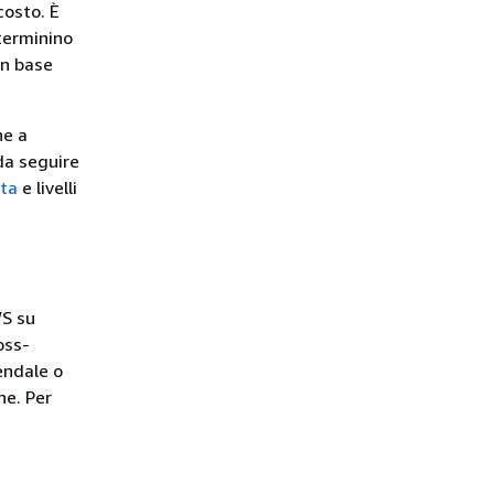
costo. È
eterminino
in base
ne a
da seguire
ita
e livelli
WS su
oss-
endale o
ne. Per