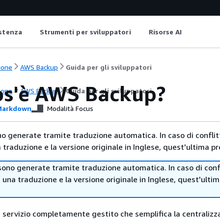
istenza
Strumenti per sviluppatori
Risorse AI
ione
AWS Backup
Guida per gli sviluppatori
os'è AWS Backup?
ione
AWS Backup
Guida per gli sviluppatori
arkdown
Modalità Focus
no generate tramite traduzione automatica. In caso di conflitt
traduzione e la versione originale in Inglese, quest'ultima pr
sono generate tramite traduzione automatica. In caso di confl
i una traduzione e la versione originale in Inglese, quest'ulti
servizio completamente gestito che semplifica la centralizz