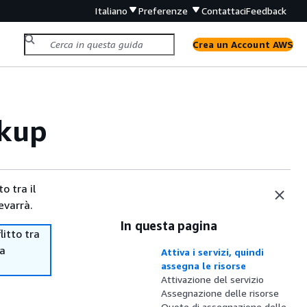
Italiano
Preferenze
Contattaci
Feedback
Crea un Account AWS
ckup
o tra il
evarrà.
In questa pagina
itto tra
ma
Attiva i servizi, quindi
assegna le risorse
Attivazione del servizio
Assegnazione delle risorse
Quote di assegnazione delle