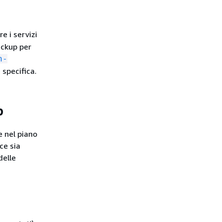
e i servizi
ackup per
n-
 specifica.
p
e nel piano
ce sia
delle