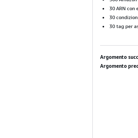
30 ARN con e
30 condizion
30 tag per as
Argomento succ
Argomento prec