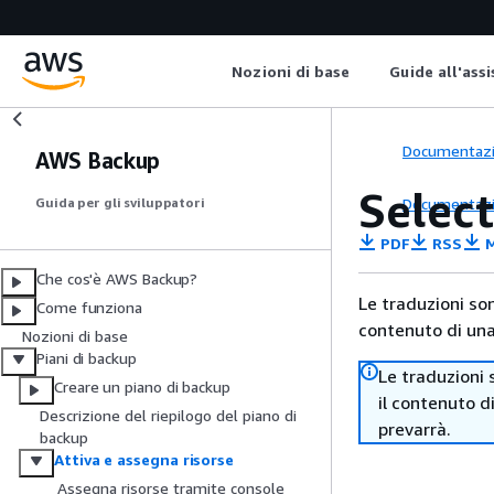
Nozioni di base
Guide all'ass
Documentaz
AWS Backup
Select
Documentaz
Guida per gli sviluppatori
PDF
RSS
M
Che cos'è AWS Backup?
Le traduzioni so
Come funziona
contenuto di una 
Nozioni di base
Piani di backup
Le traduzioni 
Creare un piano di backup
il contenuto d
Descrizione del riepilogo del piano di
prevarrà.
backup
Attiva e assegna risorse
Assegna risorse tramite console