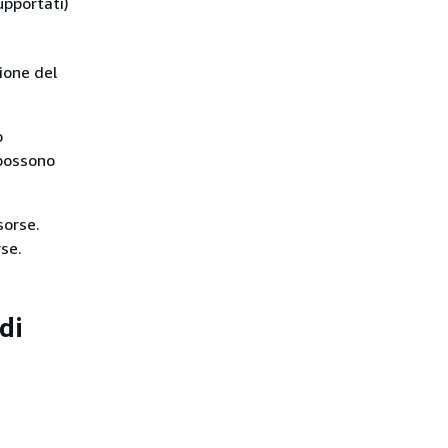
upportati)
zione del
o
 possono
sorse.
rse.
di