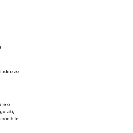
e
indirizzo
tare o
gurati,
sponibile