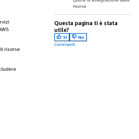
risorse
rvizi
Questa pagina ti è stata
 AWS
utile?
Sì
No
Commenti
di risorse
ncludere