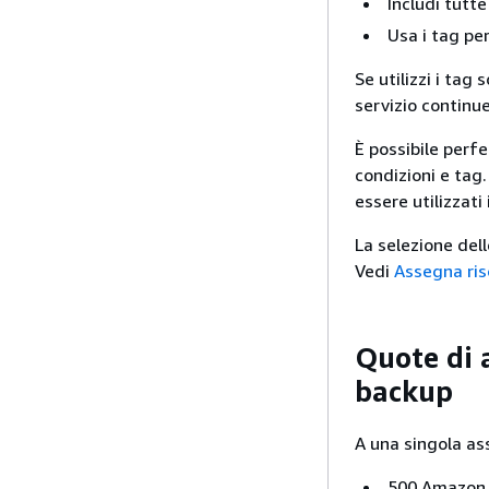
Includi tutte
Usa i tag pe
Se utilizzi i tag
servizio continu
È possibile perf
condizioni e tag.
essere utilizzati
La selezione delle
Vedi
Assegna ris
Quote di 
backup
A una singola as
500 Amazon R