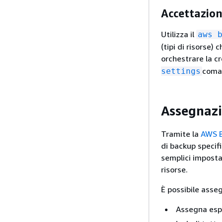
Accettazion
Utilizza il
aws 
(tipi di risorse)
orchestrare la c
coman
settings
Assegnazi
Tramite la
AWS B
di backup specif
semplici impostaz
risorse.
È possibile asse
Assegna espli