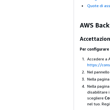
Quote di ass
AWS Backu
Accettazion
Per configurare
Accedere a A
https://con
Nel pannello
Nella pagin
Nella pagin
disabilitare 
scegliere
Co
nel tuo. Re