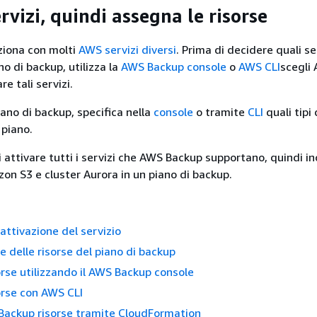
ervizi, quindi assegna le risorse
iona con molti
AWS servizi diversi
. Prima di decidere quali se
no di backup, utilizza la
AWS Backup console
o
AWS CLI
scegli
re tali servizi.
iano di backup, specifica nella
console
o tramite
CLI
quali tipi 
 piano.
 attivare tutti i servizi che AWS Backup supportano, quindi i
on S3 e cluster Aurora in un piano di backup.
ttivazione del servizio
 delle risorse del piano di backup
rse utilizzando il AWS Backup console
orse con AWS CLI
Backup risorse tramite CloudFormation