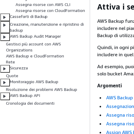
Assegna risorse con AWS CLI
Attiva i s
Assegna risorse con CloudFormation
Casseforti di Backup
AWS Backup funz
Creazione, manutenzione e ripristino di
includere nel pia
backup
Backup di utilizza
AWS Backup Audit Manager
Gestisci più account con AWS
Quindi, in ogni p
Organizations
includere in quel
AWS Backup e CloudFormation
Rete
Ad esempio, puoi
Sicurezza
solo bucket Amaz
Quote
Monitoraggio AWS Backup
Argomenti
Risoluzione dei problemi AWS Backup
AWS Backup API
AWS Backup a
Cronologia dei documenti
Assegnazione
Assegna riso
Assegna ris
Assign AWS 