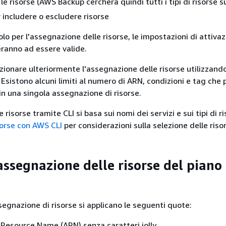
 le risorse (AWS Backup cercherà quindi tutti i tipi di risorse s
r includere o escludere risorse
 solo per l'assegnazione delle risorse, le impostazioni di attiva
eranno ad essere valide.
ezionare ulteriormente l'assegnazione delle risorse utilizzand
 Esistono alcuni limiti al numero di ARN, condizioni e tag che
 in una singola assegnazione di risorse.
 risorse tramite CLI si basa sui nomi dei servizi e sui tipi di ri
orse con AWS CLI
per considerazioni sulla selezione delle riso
assegnazione delle risorse del piano 
segnazione di risorse si applicano le seguenti quote:
esource Name (ARN) senza caratteri jolly