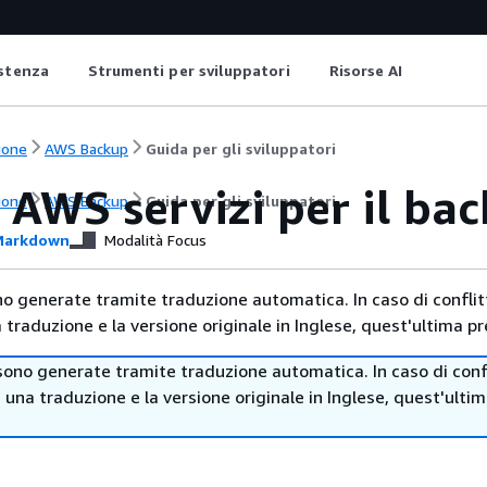
istenza
Strumenti per sviluppatori
Risorse AI
ione
AWS Backup
Guida per gli sviluppatori
 AWS servizi per il ba
ione
AWS Backup
Guida per gli sviluppatori
arkdown
Modalità Focus
no generate tramite traduzione automatica. In caso di conflitt
traduzione e la versione originale in Inglese, quest'ultima pr
sono generate tramite traduzione automatica. In caso di confl
i una traduzione e la versione originale in Inglese, quest'ulti