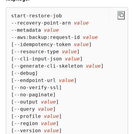
start-restore-job

--recovery-point-arn 
value
--metadata 
value
--aws:backup:request-id 
value
[--idempotency-token 
value
]

[--resource-type 
value
]

[--cli-input-json 
value
]

[--generate-cli-skeleton 
value
]

[--debug]

[--endpoint-url 
value
]

[--no-verify-ssl]

[--no-paginate]

[--output 
value
]

[--query 
value
]

[--profile 
value
]

[--region 
value
]

[--version 
value
]
