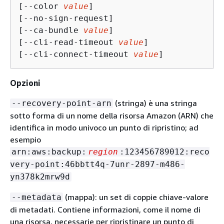
[--color 
value
]

[--no-sign-request]

[--ca-bundle 
value
]

[--cli-read-timeout 
value
]

[--cli-connect-timeout 
value
]
Opzioni
(stringa) è una stringa
--recovery-point-arn
sotto forma di un nome della risorsa Amazon (ARN) che
identifica in modo univoco un punto di ripristino; ad
esempio
arn:aws:backup:
region
:123456789012:reco
very-point:46bbtt4q-7unr-2897-m486-
yn378k2mrw9d
(mappa): un set di coppie chiave-valore
--metadata
di metadati. Contiene informazioni, come il nome di
una risorsa, necessarie per ripristinare un punto di