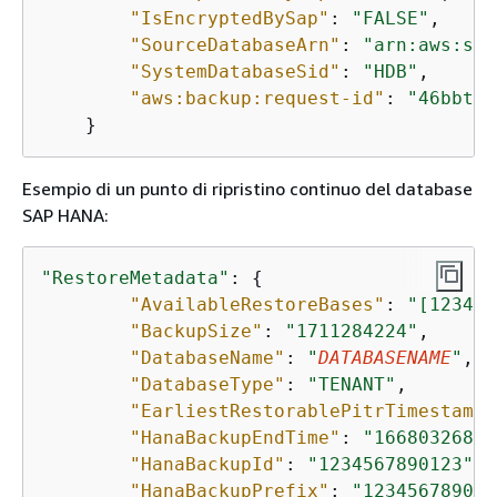
"IsEncryptedBySap"
: 
"FALSE"
,

"SourceDatabaseArn"
: 
"arn:aws:ssm
"SystemDatabaseSid"
: 
"HDB"
,

"aws:backup:request-id"
: 
"46bbtt4
    }
Esempio di un punto di ripristino continuo del database
SAP HANA:
"RestoreMetadata"
: 
{
"AvailableRestoreBases"
: 
"[123456
"BackupSize"
: 
"1711284224"
,

"DatabaseName"
: 
"
DATABASENAME
"
,

"DatabaseType"
: 
"TENANT"
,

"EarliestRestorablePitrTimestamp"
"HanaBackupEndTime"
: 
"1668032687"
"HanaBackupId"
: 
"1234567890123"
,

"HanaBackupPrefix"
: 
"123456789012