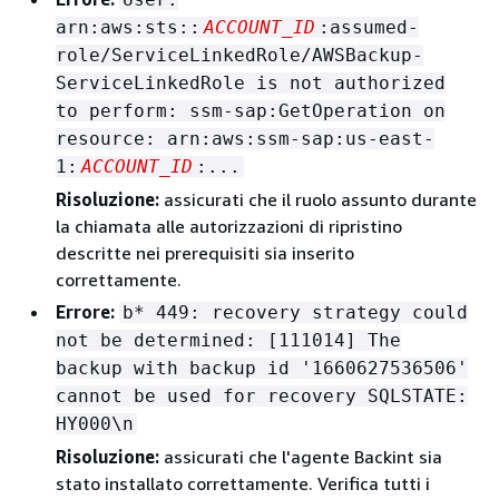
arn:aws:sts::
ACCOUNT_ID
:assumed-
role/ServiceLinkedRole/AWSBackup-
ServiceLinkedRole is not authorized
to perform: ssm-sap:GetOperation on
resource: arn:aws:ssm-sap:us-east-
1:
ACCOUNT_ID
:...
Risoluzione:
assicurati che il ruolo assunto durante
la chiamata alle autorizzazioni di ripristino
descritte nei prerequisiti sia inserito
correttamente.
Errore:
b* 449: recovery strategy could
not be determined: [111014] The
backup with backup id '1660627536506'
cannot be used for recovery SQLSTATE:
HY000\n
Risoluzione:
assicurati che l'agente Backint sia
stato installato correttamente. Verifica tutti i