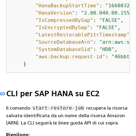
"HanaBackupStartTime"
: 
"166803266
"HanaVersion"
: 
"2.00.040.00.15536
"IsCompressedBySap"
: 
"FALSE"
,

"IsEncryptedBySap"
: 
"FALSE"
,

"LatestRestorablePitrTimestamp"
: 
"SourceDatabaseArn"
: 
"arn:aws:ssm
"SystemDatabaseSid"
: 
"HDB"
,

"aws:backup:request-id"
: 
"46bbtt4
    }
CLI per SAP HANA su EC2
Il comando
recupera la risorsa
start-restore-job
salvata identificata da un nome della risorsa Amazon
(ARN). La CLI seguirà le linee guida API di cui sopra.
Riepilogo: