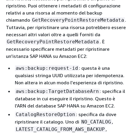
ripristino. Puoi ottenere i metadati di configurazione
relativi a una risorsa al momento del backup
chiamando
.
GetRecoveryPointRestoreMetadata
Tuttavia, per ripristinare una risorsa potrebbero essere
necessari altri valori oltre a quelli forniti da
. È
GetRecoveryPointRestoreMetadata
necessario specificare metadati per ripristinare
un'istanza SAP HANA su Amazon EC2:
: questa è una
aws:backup:request-id
qualsiasi stringa UUID utilizzata per idempotenza.
Non altera in alcun modo l'esperienza di ripristino.
: specifica il
aws:backup:TargetDatabaseArn
database in cui eseguire il ripristino. Questo è
l'ARN del database SAP HANA su Amazon EC2.
: specifica da dove
CatalogRestoreOption
ripristinare il catalogo. Uno di
,
NO_CATALOG
,
LATEST_CATALOG_FROM_AWS_BACKUP