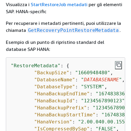
Visualizza i
StartRestoreJob metadati
per gli elementi
SAP. HANA-specific
Per recuperare i metadati pertinenti, puoi utilizzare la
chiamata
.
GetRecoveryPointRestoreMetadata
Esempio di un punto di ripristino standard del
database SAP HANA:
"RestoreMetadata"
: 
{
"BackupSize"
: 
"1660948480"
, 

"DatabaseName"
: 
"
DATABASENAME
"
,

"DatabaseType"
: 
"SYSTEM"
,

"HanaBackupEndTime"
: 
"1674838362"
"HanaBackupId"
: 
"1234567890123"
,

"HanaBackupPrefix"
: 
"123456789012
"HanaBackupStartTime"
: 
"167483834
"HanaVersion"
: 
"2.00.040.00.15536
"IsCompressedBySap"
: 
"FALSE"
,
