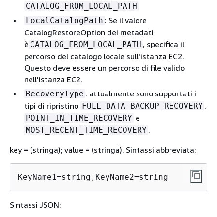
CATALOG_FROM_LOCAL_PATH
: Se il valore
LocalCatalogPath
CatalogRestoreOption dei metadati
è
, specifica il
CATALOG_FROM_LOCAL_PATH
percorso del catalogo locale sull'istanza EC2.
Questo deve essere un percorso di file valido
nell'istanza EC2.
: attualmente sono supportati i
RecoveryType
tipi di ripristino
,
FULL_DATA_BACKUP_RECOVERY
e
POINT_IN_TIME_RECOVERY
.
MOST_RECENT_TIME_RECOVERY
key = (stringa); value = (stringa). Sintassi abbreviata:
KeyName1=string,KeyName2=string
Sintassi JSON: