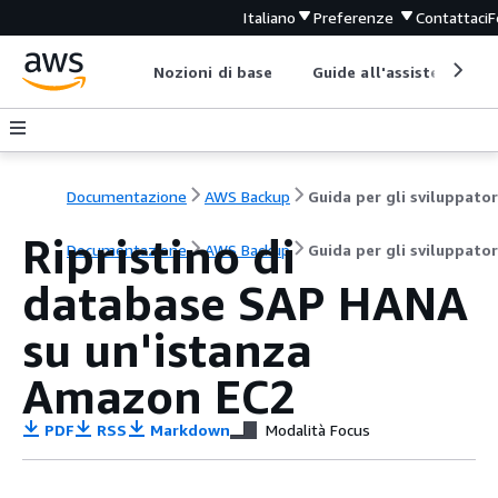
Italiano
Preferenze
Contattaci
F
Nozioni di base
Guide all'assistenza
Documentazione
AWS Backup
Guida per gli sviluppator
Ripristino di
Documentazione
AWS Backup
Guida per gli sviluppator
database SAP HANA
su un'istanza
Amazon EC2
PDF
RSS
Markdown
Modalità Focus