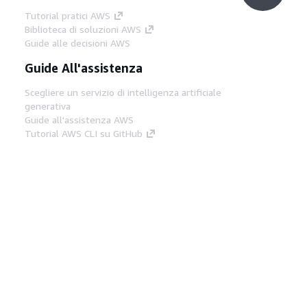
Tutorial pratici AWS
Biblioteca di soluzioni AWS
Guide alle decisioni AWS
Guide All'assistenza
Scegliere un servizio di intelligenza artificiale
generativa
Guide all'assistenza AWS
Tutorial AWS CLI su GitHub
Strumenti Di Sviluppo
Libreria di esempi di codice AWS
AWS CLI
Centro builder AWS
Blog AWS sugli strumenti per sviluppatori
Link Utili
Scarica il server MCP di AWS Docs
Accedi alla Console AWS
Forum di AWS re:Post