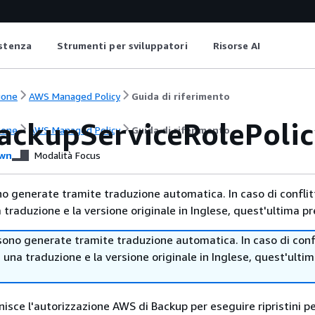
istenza
Strumenti per sviluppatori
Risorse AI
ione
AWS Managed Policy
Guida di riferimento
ckupServiceRolePolic
ione
AWS Managed Policy
Guida di riferimento
wn
Modalità Focus
no generate tramite traduzione automatica. In caso di conflitt
traduzione e la versione originale in Inglese, quest'ultima pr
sono generate tramite traduzione automatica. In caso di confl
i una traduzione e la versione originale in Inglese, quest'ulti
rnisce l'autorizzazione AWS di Backup per eseguire ripristini p