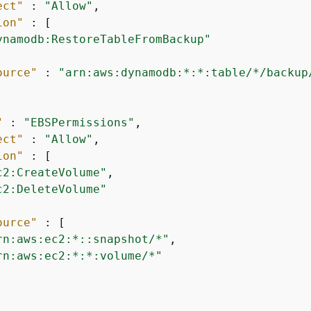
ect"
 : 
"Allow"
,

ion"
 : [

ynamodb:RestoreTableFromBackup"
ource"
 : 
"arn:aws:dynamodb:*:*:table/*/backup
"
 : 
"EBSPermissions"
,

ect"
 : 
"Allow"
,

ion"
 : [

c2:CreateVolume"
,

c2:DeleteVolume"
ource"
 : [

rn:aws:ec2:*::snapshot/*"
,

rn:aws:ec2:*:*:volume/*"