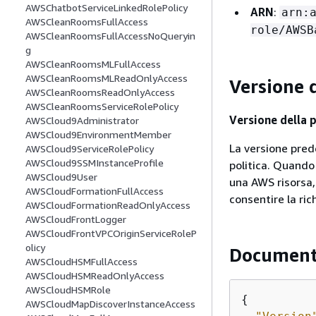
AWSChatbotServiceLinkedRolePolicy
ARN
:
arn:
AWSCleanRoomsFullAccess
role/AWSB
AWSCleanRoomsFullAccessNoQueryin
g
AWSCleanRoomsMLFullAccess
AWSCleanRoomsMLReadOnlyAccess
Versione d
AWSCleanRoomsReadOnlyAccess
AWSCleanRoomsServiceRolePolicy
Versione della p
AWSCloud9Administrator
AWSCloud9EnvironmentMember
La versione prede
AWSCloud9ServiceRolePolicy
AWSCloud9SSMInstanceProfile
politica. Quando 
AWSCloud9User
una AWS risorsa,
AWSCloudFormationFullAccess
consentire la ric
AWSCloudFormationReadOnlyAccess
AWSCloudFrontLogger
AWSCloudFrontVPCOriginServiceRoleP
olicy
Documento
AWSCloudHSMFullAccess
AWSCloudHSMReadOnlyAccess
AWSCloudHSMRole
{
AWSCloudMapDiscoverInstanceAccess