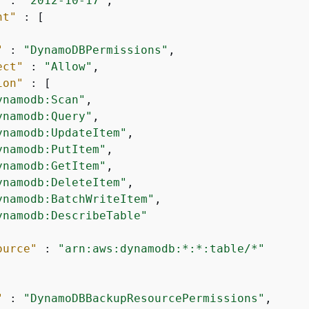
"
 : 
"2012-10-17"
,

nt"
 : [

"
 : 
"DynamoDBPermissions"
,

ect"
 : 
"Allow"
,

ion"
 : [

ynamodb:Scan"
,

ynamodb:Query"
,

ynamodb:UpdateItem"
,

ynamodb:PutItem"
,

ynamodb:GetItem"
,

ynamodb:DeleteItem"
,

ynamodb:BatchWriteItem"
,

ynamodb:DescribeTable"
ource"
 : 
"arn:aws:dynamodb:*:*:table/*"
"
 : 
"DynamoDBBackupResourcePermissions"
,
