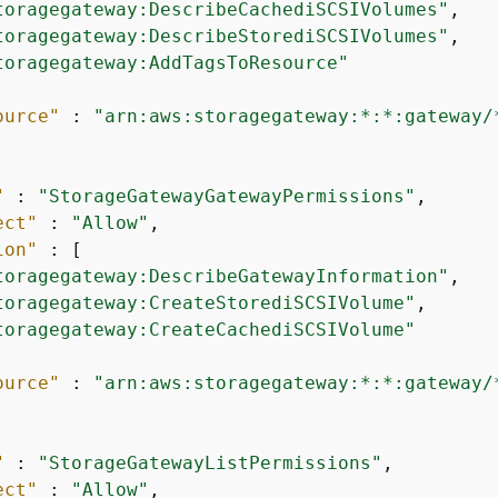
toragegateway:DescribeCachediSCSIVolumes"
,

toragegateway:DescribeStorediSCSIVolumes"
,

toragegateway:AddTagsToResource"
ource"
 : 
"arn:aws:storagegateway:*:*:gateway/
"
 : 
"StorageGatewayGatewayPermissions"
,

ect"
 : 
"Allow"
,

ion"
 : [

toragegateway:DescribeGatewayInformation"
,

toragegateway:CreateStorediSCSIVolume"
,

toragegateway:CreateCachediSCSIVolume"
ource"
 : 
"arn:aws:storagegateway:*:*:gateway/
"
 : 
"StorageGatewayListPermissions"
,

ect"
 : 
"Allow"
,
