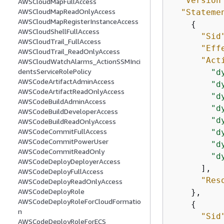
"Version
AWSCloudMapFullAccess
AWSCloudMapReadOnlyAccess
"Stateme
AWSCloudMapRegisterInstanceAccess
{
AWSCloudShellFullAccess
"Sid
AWSCloudTrail_FullAccess
"Eff
AWSCloudTrail_ReadOnlyAccess
"Act
AWSCloudWatchAlarms_ActionSSMInci
dentsServiceRolePolicy
"d
AWSCodeArtifactAdminAccess
"d
AWSCodeArtifactReadOnlyAccess
"d
AWSCodeBuildAdminAccess
"d
AWSCodeBuildDeveloperAccess
"d
AWSCodeBuildReadOnlyAccess
AWSCodeCommitFullAccess
"d
AWSCodeCommitPowerUser
"d
AWSCodeCommitReadOnly
"d
AWSCodeDeployDeployerAccess
      ],

AWSCodeDeployFullAccess
"Res
AWSCodeDeployReadOnlyAccess
AWSCodeDeployRole
    },

AWSCodeDeployRoleForCloudFormatio
{
n
"Sid
AWSCodeDeployRoleForECS