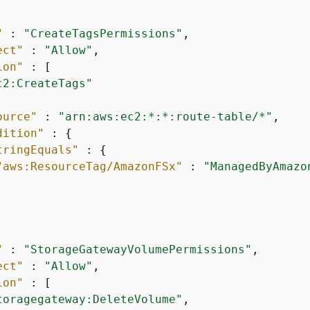
"
 : 
"CreateTagsPermissions"
,

ect"
 : 
"Allow"
,

ion"
 : [

c2:CreateTags"
ource"
 : 
"arn:aws:ec2:*:*:route-table/*"
,

dition"
 : 
{
tringEquals"
 : 
{
"aws:ResourceTag/AmazonFSx"
 : 
"ManagedByAmazo
"
 : 
"StorageGatewayVolumePermissions"
,

ect"
 : 
"Allow"
,

ion"
 : [

toragegateway:DeleteVolume"
,
