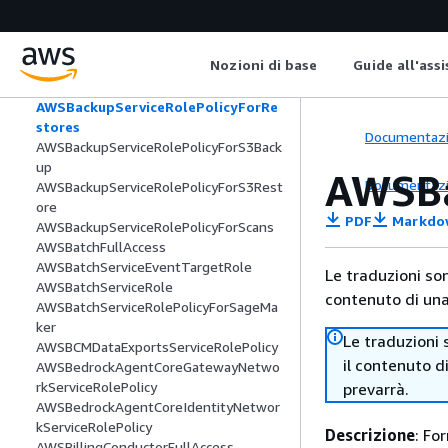
AWSBackupServiceRolePolicyForBackup
AWSBackupServiceRolePolicyForIndexin
g
Nozioni di base
Guide all'ass
AWSBackupServiceRolePolicyForItemR
estores
AWSBackupServiceRolePolicyForRe
stores
Documentaz
AWSBackupServiceRolePolicyForS3Back
up
AWSBa
Documentaz
AWSBackupServiceRolePolicyForS3Rest
ore
PDF
Markdo
AWSBackupServiceRolePolicyForScans
AWSBatchFullAccess
AWSBatchServiceEventTargetRole
Le traduzioni so
AWSBatchServiceRole
contenuto di una 
AWSBatchServiceRolePolicyForSageMa
ker
Le traduzioni 
AWSBCMDataExportsServiceRolePolicy
il contenuto d
AWSBedrockAgentCoreGatewayNetwo
rkServiceRolePolicy
prevarrà.
AWSBedrockAgentCoreIdentityNetwor
kServiceRolePolicy
Descrizione
: Fo
AWSBillingConductorFullAccess