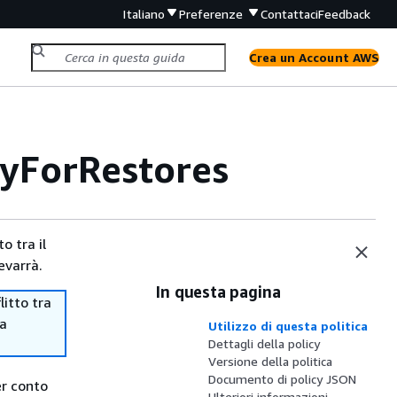
Italiano
Preferenze
Contattaci
Feedback
Crea un Account AWS
yForRestores
o tra il
evarrà.
In questa pagina
itto tra
ma
Utilizzo di questa politica
Dettagli della policy
Versione della politica
Documento di policy JSON
er conto
Ulteriori informazioni