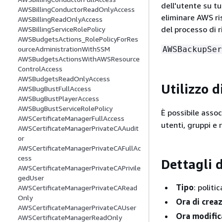
dell'utente su tu
AWSBillingConductorReadOnlyAccess
eliminare AWS ri
AWSBillingReadOnlyAccess
del processo di r
AWSBillingServiceRolePolicy
AWSBudgetsActions_RolePolicyForRes
AWSBackupSer
ourceAdministrationWithSSM
AWSBudgetsActionsWithAWSResource
ControlAccess
AWSBudgetsReadOnlyAccess
Utilizzo d
AWSBugBustFullAccess
AWSBugBustPlayerAccess
AWSBugBustServiceRolePolicy
È possibile assoc
AWSCertificateManagerFullAccess
utenti, gruppi e r
AWSCertificateManagerPrivateCAAudit
or
AWSCertificateManagerPrivateCAFullAc
cess
Dettagli d
AWSCertificateManagerPrivateCAPrivile
gedUser
Tipo
: politi
AWSCertificateManagerPrivateCARead
Only
Ora di crea
AWSCertificateManagerPrivateCAUser
Ora modific
AWSCertificateManagerReadOnly