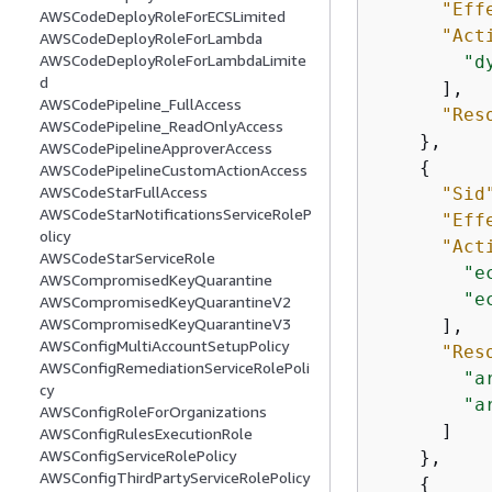
"Eff
AWSCodeDeployRoleForECSLimited
"Act
AWSCodeDeployRoleForLambda
AWSCodeDeployRoleForLambdaLimite
"d
d
      ],

AWSCodePipeline_FullAccess
"Res
AWSCodePipeline_ReadOnlyAccess
    },

AWSCodePipelineApproverAccess
{
AWSCodePipelineCustomActionAccess
AWSCodeStarFullAccess
"Sid
AWSCodeStarNotificationsServiceRoleP
"Eff
olicy
"Act
AWSCodeStarServiceRole
"e
AWSCompromisedKeyQuarantine
"e
AWSCompromisedKeyQuarantineV2
AWSCompromisedKeyQuarantineV3
      ],

AWSConfigMultiAccountSetupPolicy
"Res
AWSConfigRemediationServiceRolePoli
"a
cy
"a
AWSConfigRoleForOrganizations
      ]

AWSConfigRulesExecutionRole
AWSConfigServiceRolePolicy
    },

AWSConfigThirdPartyServiceRolePolicy
{