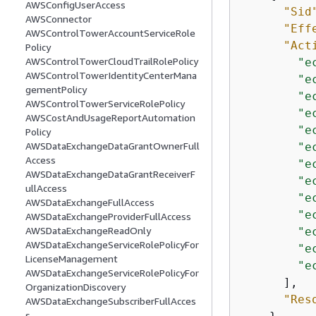
AWSConfigUserAccess
"Sid
AWSConnector
"Eff
AWSControlTowerAccountServiceRole
"Act
Policy
AWSControlTowerCloudTrailRolePolicy
"e
AWSControlTowerIdentityCenterMana
"e
gementPolicy
"e
AWSControlTowerServiceRolePolicy
"e
AWSCostAndUsageReportAutomation
"e
Policy
AWSDataExchangeDataGrantOwnerFull
"e
Access
"e
AWSDataExchangeDataGrantReceiverF
"e
ullAccess
"e
AWSDataExchangeFullAccess
"e
AWSDataExchangeProviderFullAccess
AWSDataExchangeReadOnly
"e
AWSDataExchangeServiceRolePolicyFor
"e
LicenseManagement
"e
AWSDataExchangeServiceRolePolicyFor
      ],

OrganizationDiscovery
"Res
AWSDataExchangeSubscriberFullAcces
s