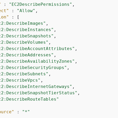
"
 : 
"EC2DescribePermissions"
,

ect"
 : 
"Allow"
,

ion"
 : [

c2:DescribeImages"
,

c2:DescribeInstances"
,

c2:DescribeSnapshots"
,

c2:DescribeVolumes"
,

c2:DescribeAccountAttributes"
,

c2:DescribeAddresses"
,

c2:DescribeAvailabilityZones"
,

c2:DescribeSecurityGroups"
,

c2:DescribeSubnets"
,

c2:DescribeVpcs"
,

c2:DescribeInternetGateways"
,

c2:DescribeSnapshotTierStatus"
,

c2:DescribeRouteTables"
ource"
 : 
"*"