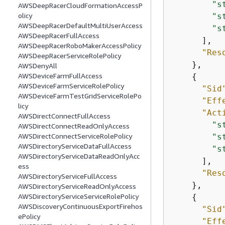
"s
AWSDeepRacerCloudFormationAccessP
olicy
"s
AWSDeepRacerDefaultMultiUserAccess
"s
AWSDeepRacerFullAccess
      ],

AWSDeepRacerRoboMakerAccessPolicy
"Res
AWSDeepRacerServiceRolePolicy
    },

AWSDenyAll
AWSDeviceFarmFullAccess
{
AWSDeviceFarmServiceRolePolicy
"Sid
AWSDeviceFarmTestGridServiceRolePo
"Eff
licy
"Act
AWSDirectConnectFullAccess
"s
AWSDirectConnectReadOnlyAccess
AWSDirectConnectServiceRolePolicy
"s
AWSDirectoryServiceDataFullAccess
"s
AWSDirectoryServiceDataReadOnlyAcc
      ],

ess
"Res
AWSDirectoryServiceFullAccess
    },

AWSDirectoryServiceReadOnlyAccess
AWSDirectoryServiceServiceRolePolicy
{
AWSDiscoveryContinuousExportFirehos
"Sid
ePolicy
"Eff