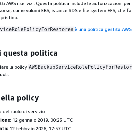
tti AWS i servizi. Questa politica include le autorizzazioni per
sorse, come volumi EBS, istanze RDS e file system EFS, che f
ipristino.
è una politica gestita.AWS
viceRolePolicyForRestores
i questa politica
iare la policy
AWSBackupServiceRolePolicyForRestor
uoli.
ella policy
ca del ruolo di servizio
zione
: 12 gennaio 2019, 00:23 UTC
ata:
12 febbraio 2026, 17:57 UTC