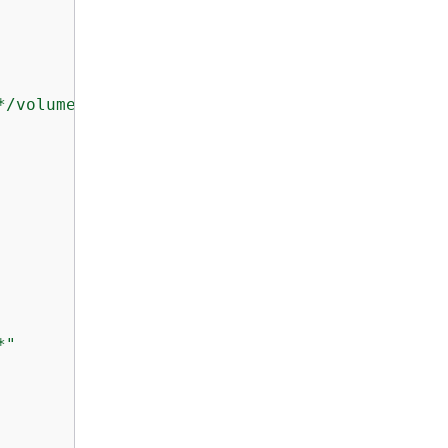
*/volume/*"
*"