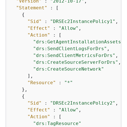
"Version"
 : 
"2012-10-17"
,

"Statement"
 : [

{
"Sid"
 : 
"DRSEc2InstancePolicy1"
,

"Effect"
 : 
"Allow"
,

"Action"
 : [

"drs:GetAgentInstallationAssetsFo
"drs:SendClientLogsForDrs"
,

"drs:SendClientMetricsForDrs"
,

"drs:CreateSourceServerForDrs"
,

"drs:CreateSourceNetwork"
      ],

"Resource"
 : 
"*"
    },

{
"Sid"
 : 
"DRSEc2InstancePolicy2"
,

"Effect"
 : 
"Allow"
,

"Action"
 : [

"drs:TagResource"