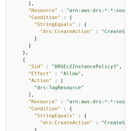
      ],

"Resource"
 : 
"arn:aws:drs:*:*:sourc
"Condition"
 : 
{
"StringEquals"
 : 
{
"drs:CreateAction"
 : 
"CreateSou
        }

      }

    },

{
"Sid"
 : 
"DRSEc2InstancePolicy3"
,

"Effect"
 : 
"Allow"
,

"Action"
 : [

"drs:TagResource"
      ],

"Resource"
 : 
"arn:aws:drs:*:*:sourc
"Condition"
 : 
{
"StringEquals"
 : 
{
"drs:CreateAction"
 : 
"CreateSou
        }
