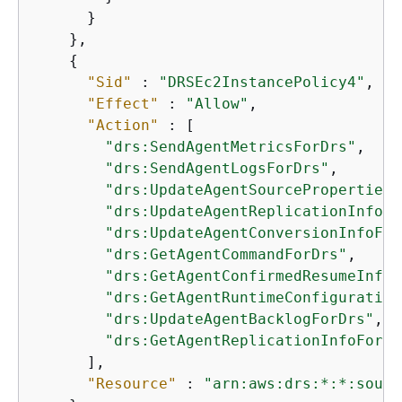
      }

    },

{
"Sid"
 : 
"DRSEc2InstancePolicy4"
,

"Effect"
 : 
"Allow"
,

"Action"
 : [

"drs:SendAgentMetricsForDrs"
,

"drs:SendAgentLogsForDrs"
,

"drs:UpdateAgentSourcePropertiesF
"drs:UpdateAgentReplicationInfoFo
"drs:UpdateAgentConversionInfoFor
"drs:GetAgentCommandForDrs"
,

"drs:GetAgentConfirmedResumeInfoF
"drs:GetAgentRuntimeConfiguration
"drs:UpdateAgentBacklogForDrs"
,

"drs:GetAgentReplicationInfoForDr
      ],

"Resource"
 : 
"arn:aws:drs:*:*:sourc