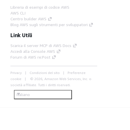
Libreria di esempi di codice AWS
AWS CLI
Centro builder AWS
Blog AWS sugli strumenti per sviluppatori
Link Utili
Scarica il server MCP di AWS Docs
Accedi alla Console AWS
Forum di AWS re:Post
Privacy
Condizioni del sito
Preferenze
cookie
© 2026, Amazon Web Services, Inc. o
società affiliate. Tutti i diritti riservati.
Italiano