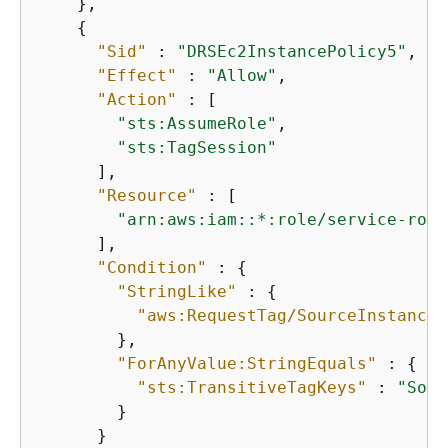
    },

{
"Sid"
 : 
"DRSEc2InstancePolicy5"
,

"Effect"
 : 
"Allow"
,

"Action"
 : [

"sts:AssumeRole"
,

"sts:TagSession"
      ],

"Resource"
 : [

"arn:aws:iam::*:role/service-role
      ],

"Condition"
 : 
{
"StringLike"
 : 
{
"aws:RequestTag/SourceInstanceA
        },

"ForAnyValue:StringEquals"
 : 
{
"sts:TransitiveTagKeys"
 : 
"Sour
        }

      }
