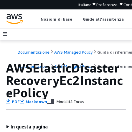
Italiano
Preferenze
Cont
Nozioni di base
Guide all'assistenza
Documentazione
AWS Managed Policy
AWSElasticDisaster
Documentazione
AWS Managed Policy
Guida di riferim
RecoveryEc2Instanc
ePolicy
PDF
Markdown
Modalità Focus
In questa pagina