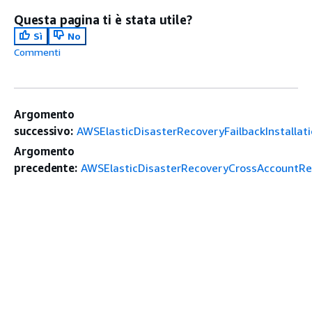
Questa pagina ti è stata utile?
Sì
No
Commenti
Argomento
successivo:
AWSElasticDisasterRecoveryFailbackInstallati
Argomento
precedente:
AWSElasticDisasterRecoveryCrossAccountRep