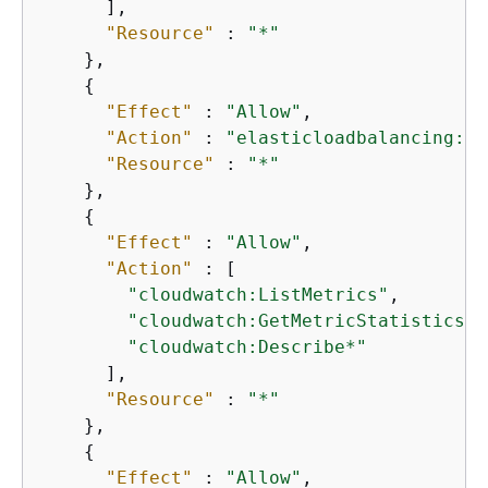
      ],

"Resource"
 : 
"*"
    },

{
"Effect"
 : 
"Allow"
,

"Action"
 : 
"elasticloadbalancing:De
"Resource"
 : 
"*"
    },

{
"Effect"
 : 
"Allow"
,

"Action"
 : [

"cloudwatch:ListMetrics"
,

"cloudwatch:GetMetricStatistics"
,

"cloudwatch:Describe*"
      ],

"Resource"
 : 
"*"
    },

{
"Effect"
 : 
"Allow"
,
