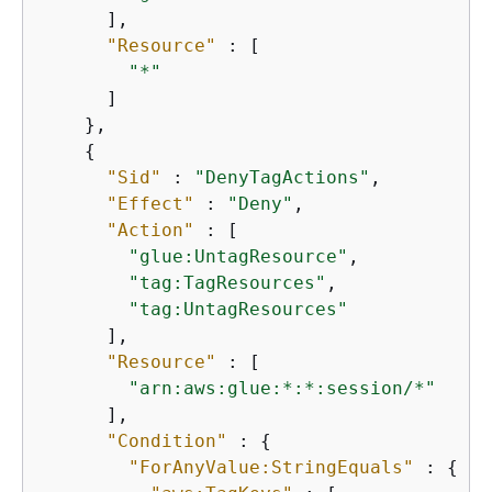
      ],

"Resource"
 : [

"*"
      ]

    },

{
"Sid"
 : 
"DenyTagActions"
,

"Effect"
 : 
"Deny"
,

"Action"
 : [

"glue:UntagResource"
,

"tag:TagResources"
,

"tag:UntagResources"
      ],

"Resource"
 : [

"arn:aws:glue:*:*:session/*"
      ],

"Condition"
 : 
{
"ForAnyValue:StringEquals"
 : 
{