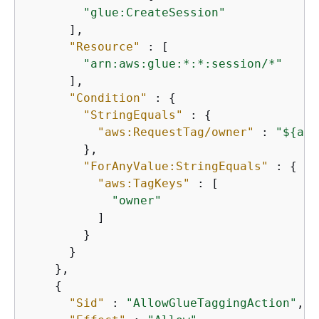
"glue:CreateSession"
      ],

"Resource"
 : [

"arn:aws:glue:*:*:session/*"
      ],

"Condition"
 : 
{
"StringEquals"
 : 
{
"aws:RequestTag/owner"
 : 
"$
{
aws
        },

"ForAnyValue:StringEquals"
 : 
{
"aws:TagKeys"
 : [

"owner"
          ]

        }

      }

    },

{
"Sid"
 : 
"AllowGlueTaggingAction"
,
