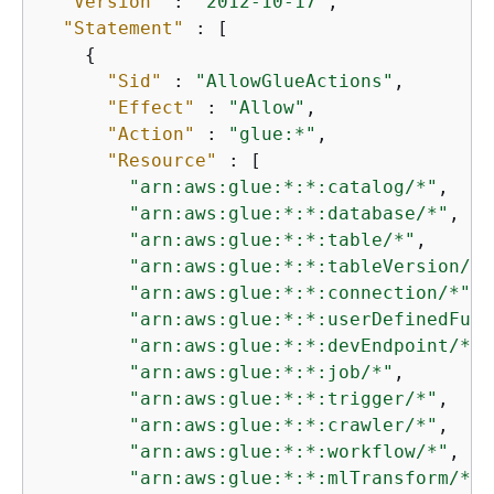
"Version"
 : 
"2012-10-17"
,

"Statement"
 : [

{
"Sid"
 : 
"AllowGlueActions"
,

"Effect"
 : 
"Allow"
,

"Action"
 : 
"glue:*"
,

"Resource"
 : [

"arn:aws:glue:*:*:catalog/*"
,

"arn:aws:glue:*:*:database/*"
,

"arn:aws:glue:*:*:table/*"
,

"arn:aws:glue:*:*:tableVersion/*"
"arn:aws:glue:*:*:connection/*"
,

"arn:aws:glue:*:*:userDefinedFunc
"arn:aws:glue:*:*:devEndpoint/*"
,

"arn:aws:glue:*:*:job/*"
,

"arn:aws:glue:*:*:trigger/*"
,

"arn:aws:glue:*:*:crawler/*"
,

"arn:aws:glue:*:*:workflow/*"
,

"arn:aws:glue:*:*:mlTransform/*"
,
