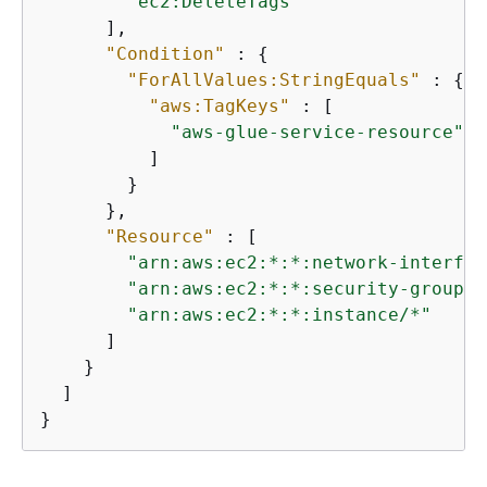
"ec2:DeleteTags"
      ],

"Condition"
 : 
{
"ForAllValues:StringEquals"
 : 
{
"aws:TagKeys"
 : [

"aws-glue-service-resource"
          ]

        }

      },

"Resource"
 : [

"arn:aws:ec2:*:*:network-interfac
"arn:aws:ec2:*:*:security-group/*
"arn:aws:ec2:*:*:instance/*"
      ]

    }

  ]

}