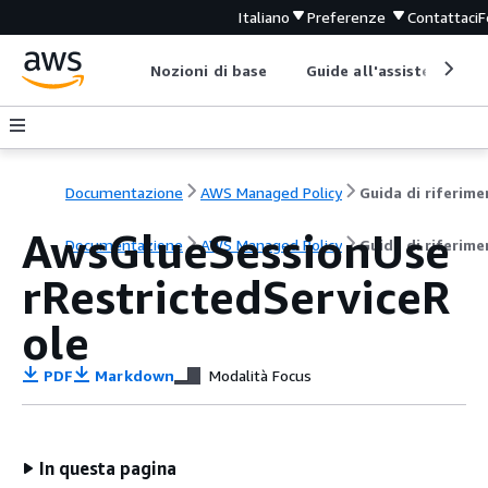
Italiano
Preferenze
Contattaci
F
Nozioni di base
Guide all'assistenza
Documentazione
AWS Managed Policy
AwsGlueSessionUse
Documentazione
AWS Managed Policy
Guida di riferim
rRestrictedServiceR
ole
PDF
Markdown
Modalità Focus
In questa pagina