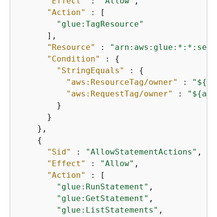
"Effect"
 : 
"Allow"
,

"Action"
 : [

"glue:TagResource"
      ],

"Resource"
 : 
"arn:aws:glue:*:*:sess
"Condition"
 : 
{
"StringEquals"
 : 
{
"aws:ResourceTag/owner"
 : 
"$
{
aw
"aws:RequestTag/owner"
 : 
"$
{
aws
        }

      }

    },

{
"Sid"
 : 
"AllowStatementActions"
,

"Effect"
 : 
"Allow"
,

"Action"
 : [

"glue:RunStatement"
,

"glue:GetStatement"
,

"glue:ListStatements"
,
