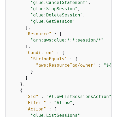
"glue:CancelStatement"
,

"glue:StopSession"
,

"glue:DeleteSession"
,

"glue:GetSession"
      ],

"Resource"
 : [

"arn:aws:glue:*:*:session/*"
      ],

"Condition"
 : 
{
"StringEquals"
 : 
{
"aws:ResourceTag/owner"
 : 
"$
{
aw
        }

      }

    },

{
"Sid"
 : 
"AllowListSessionsAction"
,

"Effect"
 : 
"Allow"
,

"Action"
 : [

"glue:ListSessions"