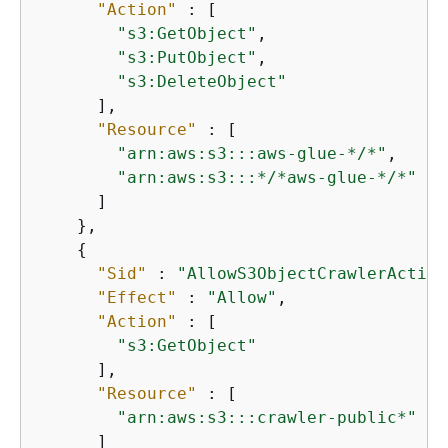
"Action"
 : [

"s3:GetObject"
,

"s3:PutObject"
,

"s3:DeleteObject"
      ],

"Resource"
 : [

"arn:aws:s3:::aws-glue-*/*"
,

"arn:aws:s3:::*/*aws-glue-*/*"
      ]

    },

{
"Sid"
 : 
"AllowS3ObjectCrawlerAction
"Effect"
 : 
"Allow"
,

"Action"
 : [

"s3:GetObject"
      ],

"Resource"
 : [

"arn:aws:s3:::crawler-public*"
      ]
