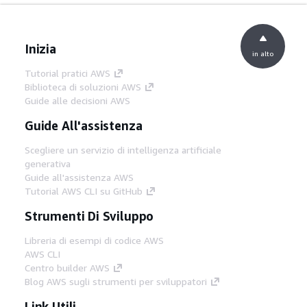
Inizia
in alto
Tutorial pratici AWS
Biblioteca di soluzioni AWS
Guide alle decisioni AWS
Guide All'assistenza
Scegliere un servizio di intelligenza artificiale
generativa
Guide all'assistenza AWS
Tutorial AWS CLI su GitHub
Strumenti Di Sviluppo
Libreria di esempi di codice AWS
AWS CLI
Centro builder AWS
Blog AWS sugli strumenti per sviluppatori
Link Utili