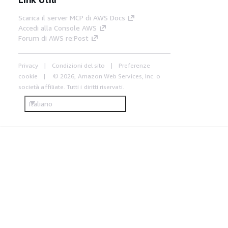
Scarica il server MCP di AWS Docs
Accedi alla Console AWS
Forum di AWS re:Post
Privacy
Condizioni del sito
Preferenze
cookie
© 2026, Amazon Web Services, Inc. o
società affiliate. Tutti i diritti riservati.
Italiano