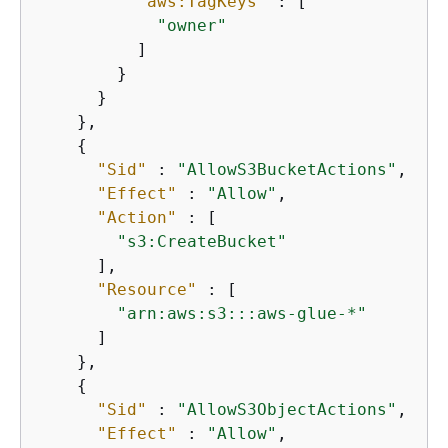
"aws:TagKeys"
 : [

"owner"
          ]

        }

      }

    },

{
"Sid"
 : 
"AllowS3BucketActions"
,

"Effect"
 : 
"Allow"
,

"Action"
 : [

"s3:CreateBucket"
      ],

"Resource"
 : [

"arn:aws:s3:::aws-glue-*"
      ]

    },

{
"Sid"
 : 
"AllowS3ObjectActions"
,

"Effect"
 : 
"Allow"
,
