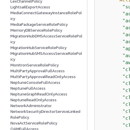
LexChannelPolicy
"s
LightsailExportAccess
MediaConnectGatewayInstanceRolePol
"a
icy
"a
MediaPackageServiceRolePolicy
"a
MemoryDBServiceRolePolicy
"a
MigrationHubDMSAccessServiceRolePol
"a
icy
MigrationHubServiceRolePolicy
"a
MigrationHubSMSAccessServiceRolePol
"a
icy
"a
MonitronServiceRolePolicy
"c
MultiPartyApprovalFullAccess
"c
MultiPartyApprovalReadOnlyAccess
NeptuneConsoleFullAccess
"c
NeptuneFullAccess
"c
NeptuneGraphReadOnlyAccess
"c
NeptuneReadOnlyAccess
"c
NetworkAdministrator
"c
NetworkSecurityDirectorServiceLinked
RolePolicy
"c
NovaActServiceRolePolicy
"c
OAMFullAccess