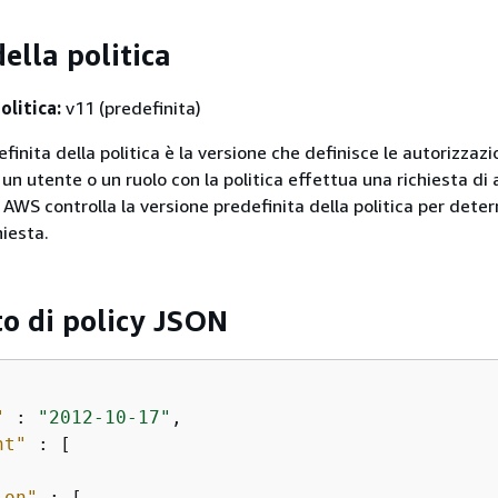
ella politica
olitica:
v11 (predefinita)
finita della politica è la versione che definisce le autorizzazio
un utente o un ruolo con la politica effettua una richiesta di
 AWS controlla la versione predefinita della politica per dete
hiesta.
 di policy JSON
"
 : 
"2012-10-17"
,

nt"
 : [

ion"
 : [
