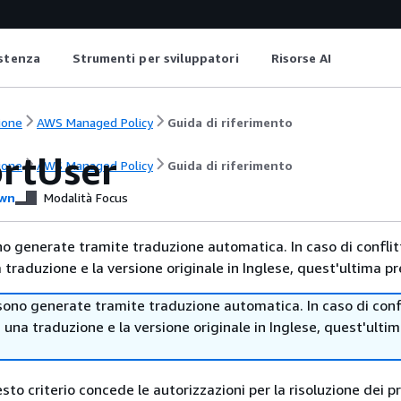
istenza
Strumenti per sviluppatori
Risorse AI
ione
AWS Managed Policy
Guida di riferimento
rtUser
ione
AWS Managed Policy
Guida di riferimento
wn
Modalità Focus
no generate tramite traduzione automatica. In caso di conflitt
traduzione e la versione originale in Inglese, quest'ultima pr
sono generate tramite traduzione automatica. In caso di confl
i una traduzione e la versione originale in Inglese, quest'ulti
esto criterio concede le autorizzazioni per la risoluzione dei p