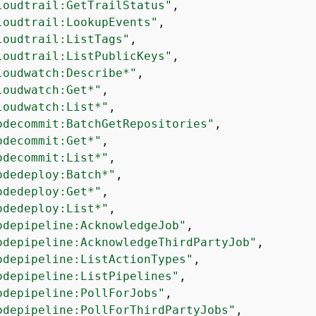
loudtrail:GetTrailStatus"
,

loudtrail:LookupEvents"
,

loudtrail:ListTags"
,

loudtrail:ListPublicKeys"
,

loudwatch:Describe*"
,

loudwatch:Get*"
,

loudwatch:List*"
,

odecommit:BatchGetRepositories"
,

odecommit:Get*"
,

odecommit:List*"
,

odedeploy:Batch*"
,

odedeploy:Get*"
,

odedeploy:List*"
,

odepipeline:AcknowledgeJob"
,

odepipeline:AcknowledgeThirdPartyJob"
,

odepipeline:ListActionTypes"
,

odepipeline:ListPipelines"
,

odepipeline:PollForJobs"
,

odepipeline:PollForThirdPartyJobs"
,
