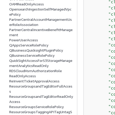
"c
OAMReadOnlyAccess
"c
OpensearchIngestionSelfManagedVpc
"c
ePolicy
PartnerCentralAccountManagementUs
"c
erRoleAssociation
"c
PartnerCentralIncentiveBenefitManage
"c
ment
"c
PowerUserAccess
"c
QAppsServiceRolePolicy
QBusinessQuicksightPluginPolicy
"c
QBusinessServiceRolePolicy
"c
QuickSightAccessForS3StorageManage
"c
mentAnalyticsReadOnly
"c
RDSCloudHsmAuthorizationRole
"c
ReadOnlyAccess
ReInventTicketApprovalAccess
"c
ResourceGroupsandTagEditorFullAcces
"c
s
"c
ResourceGroupsandTagEditorReadOnly
"c
Access
"c
ResourceGroupsServiceRolePolicy
ResourceGroupsTaggingAPITagUntagS
"c