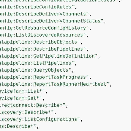
onfig:DescribeConfigRules"
,

onfig:DescribeDeliveryChannels"
,

onfig:DescribeDeliveryChannelStatus"
,

onfig:GetResourceConfigHistory"
,

onfig:ListDiscoveredResources"
,

atapipeline:DescribeObjects"
,

atapipeline:DescribePipelines"
,

atapipeline:GetPipelineDefinition"
,

atapipeline:ListPipelines"
,

atapipeline:QueryObjects"
,

atapipeline:ReportTaskProgress"
,

atapipeline:ReportTaskRunnerHeartbeat"
,

evicefarm:List*"
,

evicefarm:Get*"
,

irectconnect:Describe*"
,

iscovery:Describe*"
,

iscovery:ListConfigurations"
,

ms:Describe*"
,
