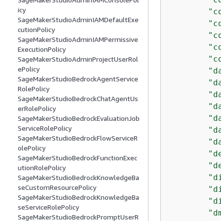
icy
"c
SageMakerStudioAdminIAMDefaultExe
"c
cutionPolicy
"c
SageMakerStudioAdminIAMPermissive
"c
ExecutionPolicy
"c
SageMakerStudioAdminProjectUserRol
ePolicy
"d
SageMakerStudioBedrockAgentService
"d
RolePolicy
"d
SageMakerStudioBedrockChatAgentUs
"d
erRolePolicy
"d
SageMakerStudioBedrockEvaluationJob
ServiceRolePolicy
"d
SageMakerStudioBedrockFlowServiceR
"d
olePolicy
"d
SageMakerStudioBedrockFunctionExec
"d
utionRolePolicy
"d
SageMakerStudioBedrockKnowledgeBa
seCustomResourcePolicy
"d
SageMakerStudioBedrockKnowledgeBa
"d
seServiceRolePolicy
"d
SageMakerStudioBedrockPromptUserR