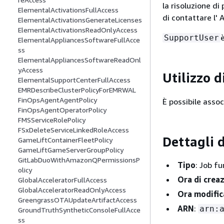
la risoluzione di
ElementalActivationsFullAccess
di contattare l' 
ElementalActivationsGenerateLicenses
ElementalActivationsReadOnlyAccess
SupportUser
ElementalAppliancesSoftwareFullAcce
ss
ElementalAppliancesSoftwareReadOnl
yAccess
Utilizzo d
ElementalSupportCenterFullAccess
EMRDescribeClusterPolicyForEMRWAL
FinOpsAgentAgentPolicy
È possibile assoc
FinOpsAgentOperatorPolicy
FMSServiceRolePolicy
FSxDeleteServiceLinkedRoleAccess
Dettagli d
GameLiftContainerFleetPolicy
GameLiftGameServerGroupPolicy
GitLabDuoWithAmazonQPermissionsP
Tipo
: Job fu
olicy
Ora di crea
GlobalAcceleratorFullAccess
GlobalAcceleratorReadOnlyAccess
Ora modific
GreengrassOTAUpdateArtifactAccess
ARN
:
arn:
GroundTruthSyntheticConsoleFullAcce
ss