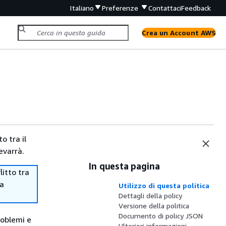
Italiano
Preferenze
Contattaci
Feedback
Crea un Account AWS
o tra il
evarrà.
In questa pagina
itto tra
ma
Utilizzo di questa politica
Dettagli della policy
Versione della politica
Documento di policy JSON
roblemi e
Ulteriori informazioni