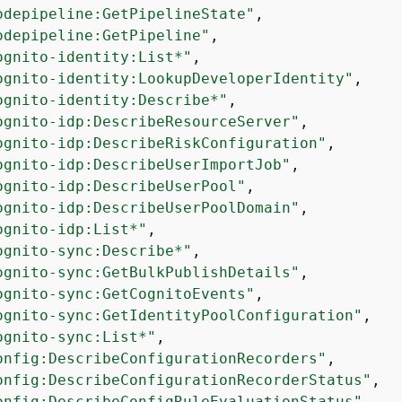
odepipeline:GetPipelineState"
,

odepipeline:GetPipeline"
,

ognito-identity:List*"
,

ognito-identity:LookupDeveloperIdentity"
,

ognito-identity:Describe*"
,

ognito-idp:DescribeResourceServer"
,

ognito-idp:DescribeRiskConfiguration"
,

ognito-idp:DescribeUserImportJob"
,

ognito-idp:DescribeUserPool"
,

ognito-idp:DescribeUserPoolDomain"
,

ognito-idp:List*"
,

ognito-sync:Describe*"
,

ognito-sync:GetBulkPublishDetails"
,

ognito-sync:GetCognitoEvents"
,

ognito-sync:GetIdentityPoolConfiguration"
,

ognito-sync:List*"
,

onfig:DescribeConfigurationRecorders"
,

onfig:DescribeConfigurationRecorderStatus"
,

onfig:DescribeConfigRuleEvaluationStatus"
,
