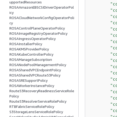
upportedResources
"c
ROSAAmazonEBSCSIDriverOperatorPol
"c
icy
"c
ROSACloudNetworkConfigOperatorPoli
"c
cy
ROSAControlPlaneOperatorPolicy
"c
ROSAImageRegistryOperatorPolicy
"c
ROSAIngressOperatorPolicy
"c
ROSAInstallerPolicy
"c
ROSAKMSProviderPolicy
"c
ROSAKubeControllerPolicy
ROSAManageSubscription
"c
ROSANodePoolManagementPolicy
"c
ROSASharedVPCEndpointPolicy
"c
ROSASharedVPCRoute53Policy
"c
ROSASRESupportPolicy
"c
ROSAWorkerInstancePolicy
Route53RecoveryReadinessServiceRole
"c
Policy
"c
Route53ResolverServiceRolePolicy
"c
RTBFabricServiceRolePolicy
"c
S3StorageLensServiceRolePolicy
"c
SageMakerStudioAdminIAMConsolePol