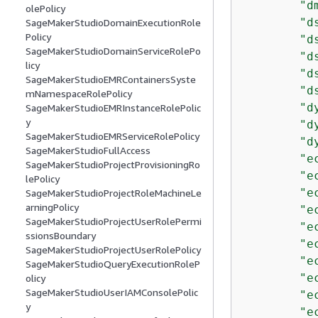
"d
olePolicy
"d
SageMakerStudioDomainExecutionRole
Policy
"d
SageMakerStudioDomainServiceRolePo
"d
licy
"d
SageMakerStudioEMRContainersSyste
"d
mNamespaceRolePolicy
"d
SageMakerStudioEMRInstanceRolePolic
y
"d
SageMakerStudioEMRServiceRolePolicy
"d
SageMakerStudioFullAccess
"e
SageMakerStudioProjectProvisioningRo
"e
lePolicy
"e
SageMakerStudioProjectRoleMachineLe
arningPolicy
"e
SageMakerStudioProjectUserRolePermi
"e
ssionsBoundary
"e
SageMakerStudioProjectUserRolePolicy
"e
SageMakerStudioQueryExecutionRoleP
"e
olicy
SageMakerStudioUserIAMConsolePolic
"e
y
"e