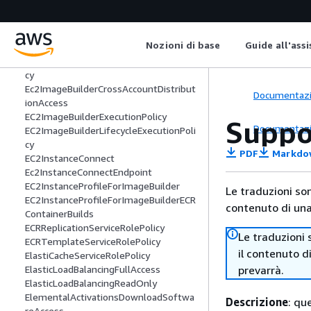
EC2ApplicationStatusChecksServiceRol
ePolicy
EC2FastLaunchFullAccess
Nozioni di base
Guide all'ass
EC2FastLaunchServiceRolePolicy
EC2FleetTimeShiftableServiceRolePoli
cy
Ec2ImageBuilderCrossAccountDistribut
Documentaz
ionAccess
EC2ImageBuilderExecutionPolicy
Suppo
Documentaz
EC2ImageBuilderLifecycleExecutionPoli
cy
PDF
Markdo
EC2InstanceConnect
Ec2InstanceConnectEndpoint
EC2InstanceProfileForImageBuilder
Le traduzioni so
EC2InstanceProfileForImageBuilderECR
contenuto di una 
ContainerBuilds
ECRReplicationServiceRolePolicy
Le traduzioni 
ECRTemplateServiceRolePolicy
il contenuto d
ElastiCacheServiceRolePolicy
prevarrà.
ElasticLoadBalancingFullAccess
ElasticLoadBalancingReadOnly
ElementalActivationsDownloadSoftwa
Descrizione
: qu
reAccess