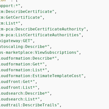
upport:*"
,

cm:DescribeCertificate"
,

cm:GetCertificate"
,

cm:List*"
,

cm-pca:DescribeCertificateAuthority"
,

cm-pca:ListCertificateAuthorities"
,

pigateway:GET"
,

utoscaling:Describe*"
,

ws-marketplace:ViewSubscriptions"
,

loudformation:Describe*"
,

loudformation:Get*"
,

loudformation:List*"
,

loudformation:EstimateTemplateCost"
,

loudfront:Get*"
,

loudfront:List*"
,

loudsearch:Describe*"
,

loudsearch:List*"
,

loudtrail:DescribeTrails"
,
