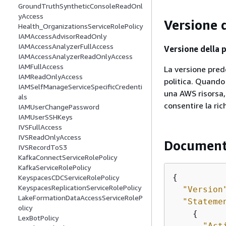
GroundTruthSyntheticConsoleReadOnl
yAccess
Versione d
Health_OrganizationsServiceRolePolicy
IAMAccessAdvisorReadOnly
IAMAccessAnalyzerFullAccess
Versione della p
IAMAccessAnalyzerReadOnlyAccess
IAMFullAccess
La versione prede
IAMReadOnlyAccess
politica. Quando 
IAMSelfManageServiceSpecificCredenti
una AWS risorsa,
als
consentire la ric
IAMUserChangePassword
IAMUserSSHKeys
IVSFullAccess
IVSReadOnlyAccess
Documento
IVSRecordToS3
KafkaConnectServiceRolePolicy
KafkaServiceRolePolicy
{
KeyspacesCDCServiceRolePolicy
KeyspacesReplicationServiceRolePolicy
"Version
LakeFormationDataAccessServiceRoleP
"Stateme
olicy
{
LexBotPolicy
"Act