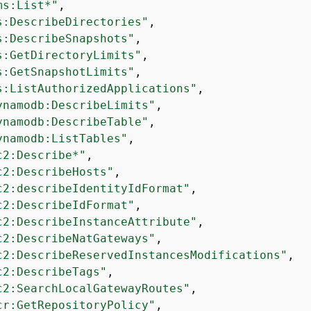
ms:List*"
,

s:DescribeDirectories"
,

s:DescribeSnapshots"
,

s:GetDirectoryLimits"
,

s:GetSnapshotLimits"
,

s:ListAuthorizedApplications"
,

ynamodb:DescribeLimits"
,

ynamodb:DescribeTable"
,

ynamodb:ListTables"
,

c2:Describe*"
,

c2:DescribeHosts"
,

c2:describeIdentityIdFormat"
,

c2:DescribeIdFormat"
,

c2:DescribeInstanceAttribute"
,

c2:DescribeNatGateways"
,

c2:DescribeReservedInstancesModifications"
,

c2:DescribeTags"
,

c2:SearchLocalGatewayRoutes"
,

cr:GetRepositoryPolicy"
,
