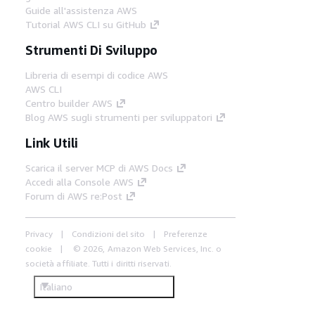
Guide all'assistenza AWS
Tutorial AWS CLI su GitHub
Strumenti Di Sviluppo
Libreria di esempi di codice AWS
AWS CLI
Centro builder AWS
Blog AWS sugli strumenti per sviluppatori
Link Utili
Scarica il server MCP di AWS Docs
Accedi alla Console AWS
Forum di AWS re:Post
Privacy
Condizioni del sito
Preferenze
cookie
© 2026, Amazon Web Services, Inc. o
società affiliate. Tutti i diritti riservati.
Italiano