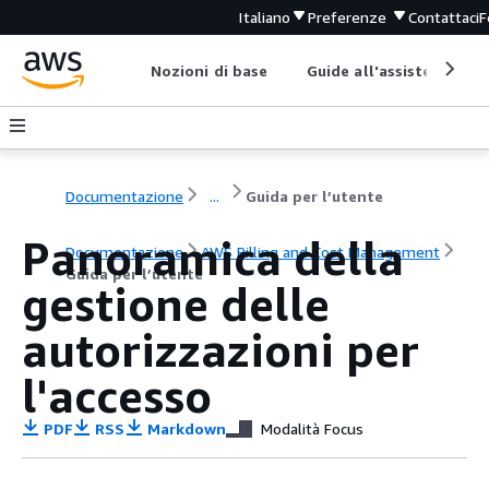
Italiano
Preferenze
Contattaci
F
Nozioni di base
Guide all'assistenza
Documentazione
...
Guida per l’utente
Panoramica della
Documentazione
AWS Billing and Cost Management
Guida per l’utente
gestione delle
autorizzazioni per
l'accesso
PDF
RSS
Markdown
Modalità Focus