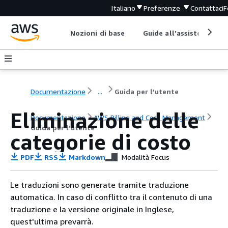
Italiano
Preferenze
Contattaci
F
Nozioni di base
Guide all'assistenza
Documentazione
...
Guida per l’utente
Eliminazione delle
Documentazione
AWS Billing and Cost Management
Guida per l’utente
categorie di costo
PDF
RSS
Markdown
Modalità Focus
Le traduzioni sono generate tramite traduzione
automatica. In caso di conflitto tra il contenuto di una
traduzione e la versione originale in Inglese,
quest'ultima prevarrà.