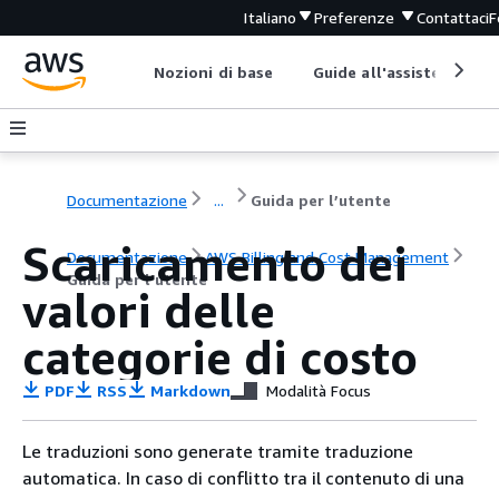
Italiano
Preferenze
Contattaci
F
Nozioni di base
Guide all'assistenza
Documentazione
...
Guida per l’utente
Scaricamento dei
Documentazione
AWS Billing and Cost Management
Guida per l’utente
valori delle
categorie di costo
PDF
RSS
Markdown
Modalità Focus
Le traduzioni sono generate tramite traduzione
automatica. In caso di conflitto tra il contenuto di una