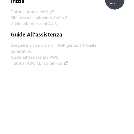
Inizia
in alto
Tutorial pratici AWS
Biblioteca di soluzioni AWS
Guide alle decisioni AWS
Guide All'assistenza
Scegliere un servizio di intelligenza artificiale
generativa
Guide all'assistenza AWS
Tutorial AWS CLI su GitHub
Strumenti Di Sviluppo
Libreria di esempi di codice AWS
AWS CLI
Centro builder AWS
Blog AWS sugli strumenti per sviluppatori
Link Utili
Scarica il server MCP di AWS Docs
Accedi alla Console AWS