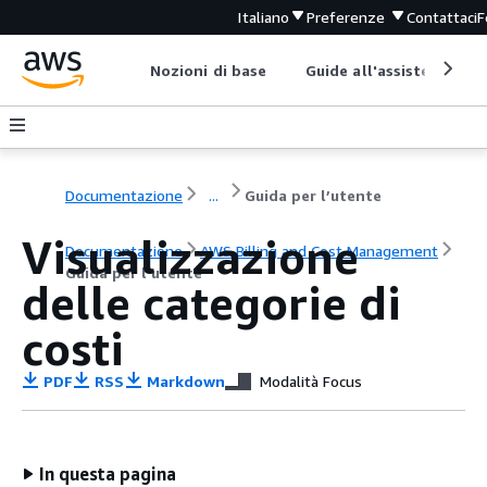
Italiano
Preferenze
Contattaci
F
Nozioni di base
Guide all'assistenza
Documentazione
...
Guida per l’utente
Visualizzazione
Documentazione
AWS Billing and Cost Management
Guida per l’utente
delle categorie di
costi
PDF
RSS
Markdown
Modalità Focus
In questa pagina