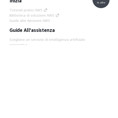
Inizia
in alto
Tutorial pratici AWS
Biblioteca di soluzioni AWS
Guide alle decisioni AWS
Guide All'assistenza
Scegliere un servizio di intelligenza artificiale
generativa
Guide all'assistenza AWS
Tutorial AWS CLI su GitHub
Strumenti Di Sviluppo
Libreria di esempi di codice AWS
AWS CLI
Centro builder AWS
Blog AWS sugli strumenti per sviluppatori
Link Utili
Scarica il server MCP di AWS Docs
Accedi alla Console AWS