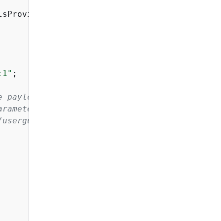
sProvider.create())

:1"
;

e payload.
arameters and response fields at:
/userguide/model-parameters-diffusion-stable-