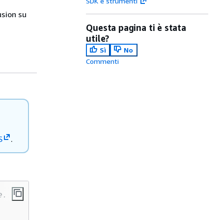
SDK e strumenti
usion su
Questa pagina ti è stata
utile?
Sì
No
Commenti
S
.
e.