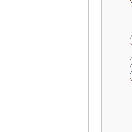
        
        
         
        
        
        
        
        