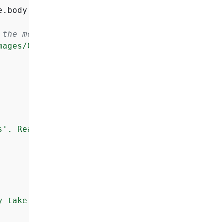
e.body().asUtf8String());

 the model's response.
mages/0"
)

s'. Reason: %s"
, modelId, e.getMessage());

y take a few seconds..."
);
