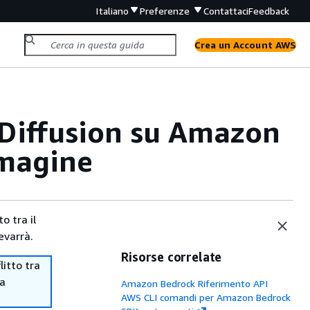
Italiano
Preferenze
Contattaci
Feedback
Crea un Account AWS
 Diffusion su Amazon
mmagine
o tra il
evarrà.
Risorse correlate
itto tra
ma
Amazon Bedrock Riferimento API
AWS CLI comandi per Amazon Bedrock