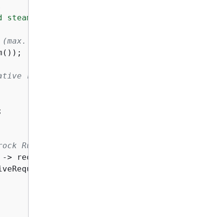
.
d steampunk robot"
;

 (max. 4,294,967,294).
());

ative request payload.


rock Runtime.
-> request

veRequest))
