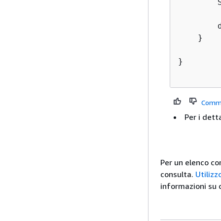
        
        
    }

}

Comm
Per i detta
Per un elenco co
consulta.
Utiliz
informazioni su c