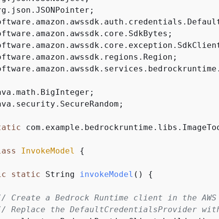
oftware.amazon.awssdk.services.bedrockruntime.
ava.security.SecureRandom;

tatic
 com.example.bedrockruntime.libs.ImageToo
lass
InvokeModel
{
ic
static
 String 
invokeModel
()
{
// Create a Bedrock Runtime client in the AWS
// Replace the DefaultCredentialsProvider wit