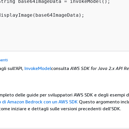
String base64ImageData = invokeModel();

displayImage(base64ImageData);

enti
gli sull'API,
InvokeModel
consulta
AWS SDK for Java 2.x API Re
mpleto delle guide per sviluppatori AWS SDK e degli esempi d
zo di Amazon Bedrock con un AWS SDK
Questo argomento incl
ome iniziare e dettagli sulle versioni precedenti dell’SDK.