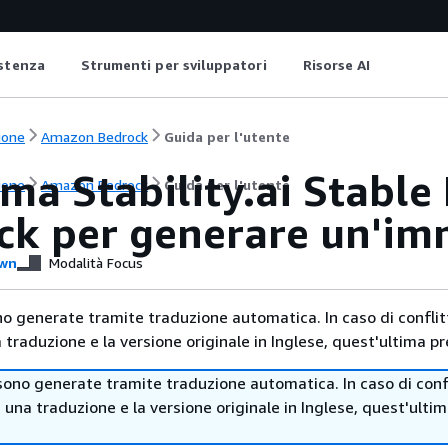
istenza
Strumenti per sviluppatori
Risorse AI
ione
Amazon Bedrock
Guida per l'utente
ma Stability.ai Stable
ione
Amazon Bedrock
Guida per l'utente
ck per generare un'i
wn
Modalità Focus
no generate tramite traduzione automatica. In caso di conflitt
traduzione e la versione originale in Inglese, quest'ultima pr
sono generate tramite traduzione automatica. In caso di confl
i una traduzione e la versione originale in Inglese, quest'ulti