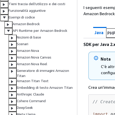
Tieni traccia dell'utilizzo e dei costi
I seguenti esemp
Funzionalità aggiuntive
Amazon Bedrock 
Esempi di codice
Amazon Bedrock
API Runtime per Amazon Bedrock
Java
PH
Nozioni di base
Scenari
SDK per Java 2.
Amazon Nova
Amazon Nova Canvas
Nota
Amazon Nova Reel
C'è alt
Generatore di immagini Amazon
configu
Titan
Amazon Titan Text
Crea un’immag
Embedding di testo Amazon Titan
Anthropic Claude
Cohere Command
// Creat
DeepSeek
import
Meta Llama