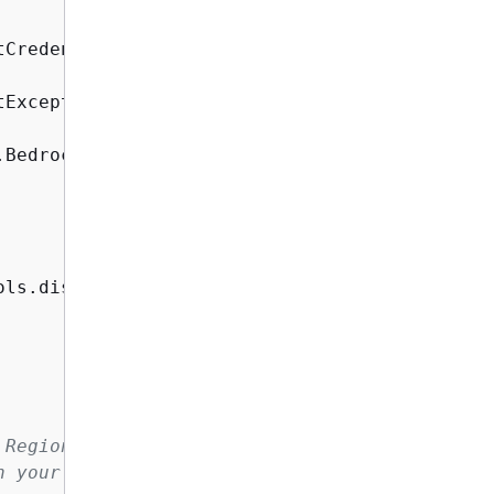
BedrockRuntimeClient;

ls.displayImage;

 Region you want to use.
h your preferred credentials provider.