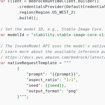
var
 client = BedrockRuntimeClient.builder()

        .credentialsProvider(DefaultCredential
        .region(Region.US_WEST_2)

       .build();

// Set the model ID, e.g., Stable Image Core.
var
 modelId = 
"stability.stable-image-core-v1
// The InvokeModel API uses the model's nativ
// Learn more about the available inference p
// https://docs.aws.amazon.com/bedrock/latest
var
 nativeRequestTemplate = 
""
"

{
            "
prompt
": "
{
{
prompt}}
",

            "
aspect_ratio
": "
1
:
1
",

            "
seed
": 
{
{
seed}},

            "
output_format
": "
png
"

        }"
""
;
