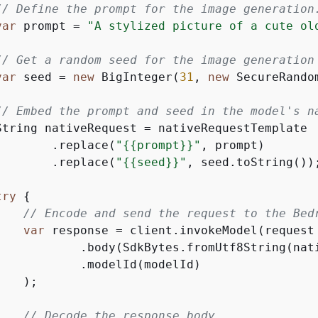
// Define the prompt for the image generation
var
 prompt = 
"A stylized picture of a cute ol
// Get a random seed for the image generation
var
 seed = 
new
 BigInteger(
31
, 
new
 SecureRandom
// Embed the prompt and seed in the model's n
String nativeRequest = nativeRequestTemplate

        .replace(
"
{
{
prompt}}"
, prompt)

        .replace(
"
{
{
seed}}"
, seed.toString());
try
{
// Encode and send the request to the Bed
var
 response = client.invokeModel(request 
            .body(SdkBytes.fromUtf8String(nati
            .modelId(modelId)

   );

// Decode the response body.