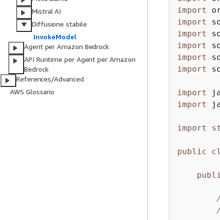
import
Mistral AI
import
Diffusione stabile
import
InvokeModel
import
Agent per Amazon Bedrock
import
API Runtime per Agent per Amazon
import
 s
Bedrock
References/Advanced
AWS Glossario
import
import
 j
import
s
public
c
publ