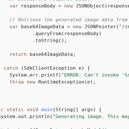
var
 responseBody = 
new
 JSONObject(respons
// Retrieve the generated image data from
var
 base64ImageData = 
new
 JSONPointer(
"/i
            .queryFrom(responseBody)

            .toString();

return
 base64ImageData;

} 
catch
 (SdkClientException e) 
{
    System.err.printf(
"ERROR: Can't invoke '%
throw
new
 RuntimeException(e);



ic
static
void
main
(String[] args)
{
System.out.println(
"Generating image. This ma