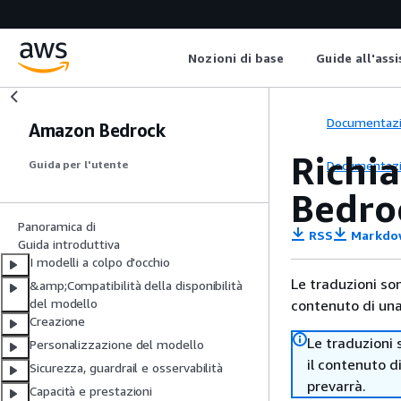
Nozioni di base
Guide all'ass
Documentaz
Amazon Bedrock
Richia
Documentaz
Guida per l'utente
Bedro
Panoramica di
RSS
Markdo
Guida introduttiva
I modelli a colpo d'occhio
Le traduzioni so
&amp;Compatibilità della disponibilità
del modello
contenuto di una 
Creazione
Le traduzioni 
Personalizzazione del modello
il contenuto d
Sicurezza, guardrail e osservabilità
prevarrà.
Capacità e prestazioni