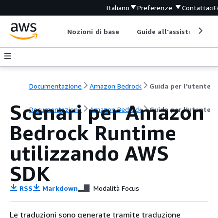
Italiano
Preferenze
Contattaci
F
Nozioni di base
Guide all'assistenza
Documentazione
Amazon Bedrock
Guida per l'utente
Scenari per Amazon
Documentazione
Amazon Bedrock
Guida per l'utente
Bedrock Runtime
utilizzando AWS
SDK
RSS
Markdown
Modalità Focus
Le traduzioni sono generate tramite traduzione