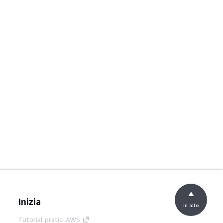
Inizia
in alto
Tutorial pratici AWS