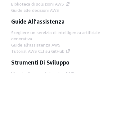
Biblioteca di soluzioni AWS
Guide alle decisioni AWS
Guide All'assistenza
Scegliere un servizio di intelligenza artificiale
generativa
Guide all'assistenza AWS
Tutorial AWS CLI su GitHub
Strumenti Di Sviluppo
Libreria di esempi di codice AWS
AWS CLI
Centro builder AWS
Blog AWS sugli strumenti per sviluppatori
Link Utili
Scarica il server MCP di AWS Docs
Accedi alla Console AWS
Forum di AWS re:Post