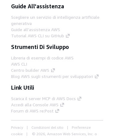
Guide All'assistenza
Scegliere un servizio di intelligenza artificiale
generativa
Guide all'assistenza AWS
Tutorial AWS CLI su GitHub
Strumenti Di Sviluppo
Libreria di esempi di codice AWS
AWS CLI
Centro builder AWS
Blog AWS sugli strumenti per sviluppatori
Link Utili
Scarica il server MCP di AWS Docs
Accedi alla Console AWS
Forum di AWS re:Post
Privacy
Condizioni del sito
Preferenze
cookie
© 2026, Amazon Web Services, Inc. o