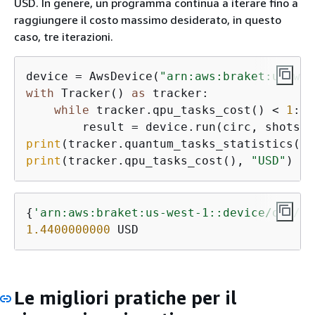
USD. In genere, un programma continua a iterare fino a
raggiungere il costo massimo desiderato, in questo
caso, tre iterazioni.
device = AwsDevice(
"arn:aws:braket:us-wes
with
 Tracker() 
as
 tracker:

while
 tracker.qpu_tasks_cost() < 
1
:

        result = device.run(circ, shots=
2
print
print
(tracker.qpu_tasks_cost(), 
"USD"
)
{
'arn:aws:braket:us-west-1::device/qpu/ri
1.4400000000
 USD
Le migliori pratiche per il