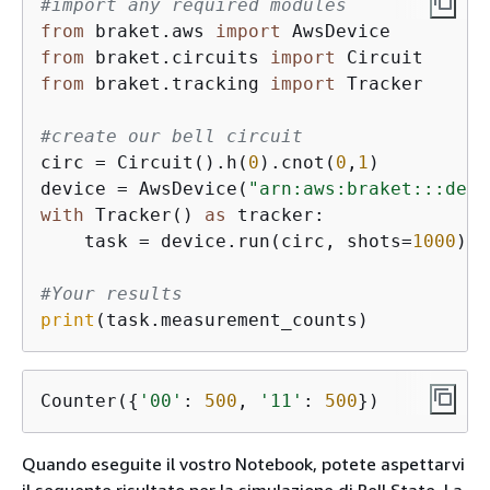
#import any required modules
from
 braket.aws 
import
from
 braket.circuits 
import
from
 braket.tracking 
import
 Tracker

#create our bell circuit
circ = Circuit().h(
0
).cnot(
0
,
1
)

device = AwsDevice(
"arn:aws:braket:::devi
with
 Tracker() 
as
 tracker:

    task = device.run(circ, shots=
1000
).r
#Your results
print
(task.measurement_counts)
Counter(
{
'00'
: 
500
, 
'11'
: 
500
})
Quando eseguite il vostro Notebook, potete aspettarvi
il seguente risultato per la simulazione di Bell State. La