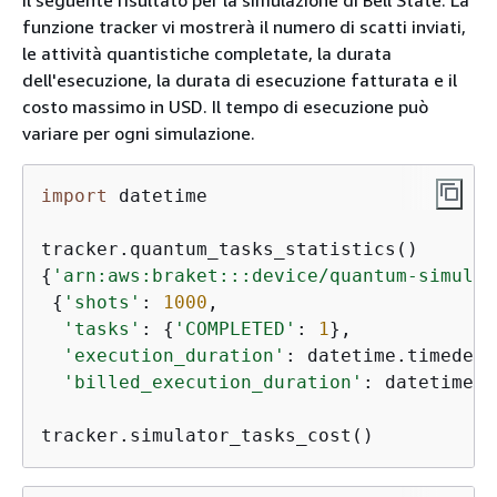
funzione tracker vi mostrerà il numero di scatti inviati,
le attività quantistiche completate, la durata
dell'esecuzione, la durata di esecuzione fatturata e il
costo massimo in USD. Il tempo di esecuzione può
variare per ogni simulazione.
import
 datetime

{
'arn:aws:braket:::device/quantum-simulat
{
'shots'
: 
1000
,

'tasks'
: 
{
'COMPLETED'
: 
1
},

'execution_duration'
: datetime.timedelt
'billed_execution_duration'
: datetime.t
tracker.simulator_tasks_cost()