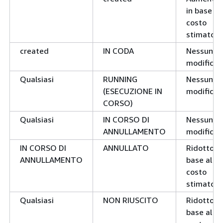
in base al
costo
stimato
created
IN CODA
Nessuna
modifica
Qualsiasi
RUNNING
Nessuna
(ESECUZIONE IN
modifica
CORSO)
Qualsiasi
IN CORSO DI
Nessuna
ANNULLAMENTO
modifica
IN CORSO DI
ANNULLATO
Ridotto in
ANNULLAMENTO
base al
costo
stimato
Qualsiasi
NON RIUSCITO
Ridotto in
base al