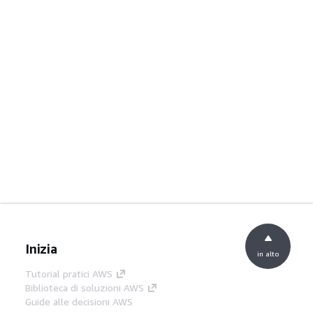
Inizia
in alto
Tutorial pratici AWS
Biblioteca di soluzioni AWS
Guide alle decisioni AWS