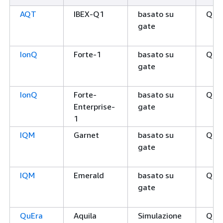
AQT
IBEX-Q1
basato su
QPU
gate
IonQ
Forte-1
basato su
QPU
gate
IonQ
Forte-
basato su
QPU
Enterprise-
gate
1
IQM
Garnet
basato su
QPU
gate
IQM
Emerald
basato su
QPU
gate
QuEra
Aquila
Simulazione
QPU