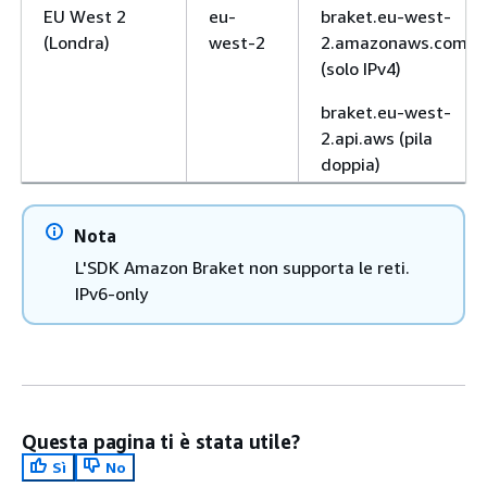
EU West 2
eu-
braket.eu-west-
(Londra)
west-2
2.amazonaws.com
(solo IPv4)
braket.eu-west-
2.api.aws (pila
doppia)
Nota
L'SDK Amazon Braket non supporta le reti.
IPv6-only
Questa pagina ti è stata utile?
Sì
No