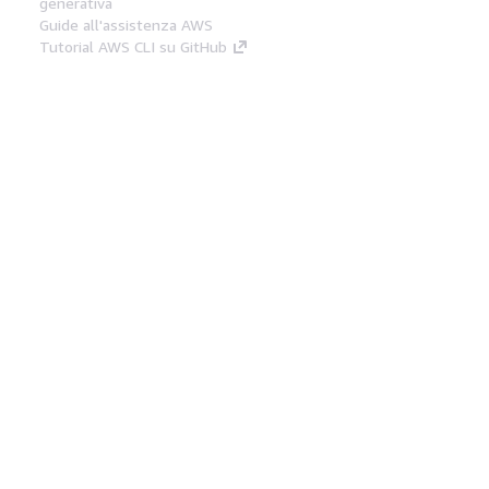
generativa
Guide all'assistenza AWS
Tutorial AWS CLI su GitHub
Strumenti Di Sviluppo
Libreria di esempi di codice AWS
AWS CLI
Centro builder AWS
Blog AWS sugli strumenti per sviluppatori
Link Utili
Scarica il server MCP di AWS Docs
Accedi alla Console AWS
Forum di AWS re:Post
Privacy
Condizioni del sito
Preferenze
cookie
© 2026, Amazon Web Services, Inc. o
società affiliate. Tutti i diritti riservati.
Italiano