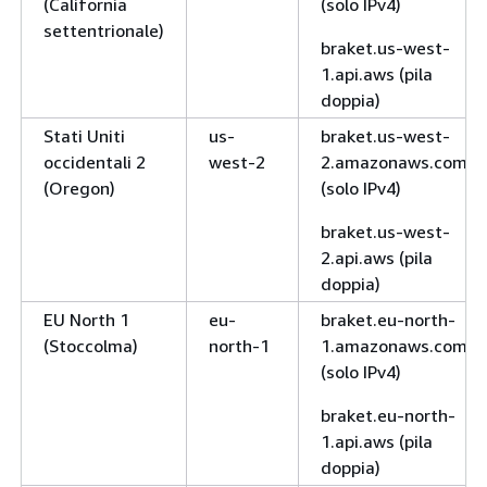
(California
(solo IPv4)
settentrionale)
braket.us-west-
1.api.aws (pila
doppia)
Stati Uniti
us-
braket.us-west-
occidentali 2
west-2
2.amazonaws.com
(Oregon)
(solo IPv4)
braket.us-west-
2.api.aws (pila
doppia)
EU North 1
eu-
braket.eu-north-
(Stoccolma)
north-1
1.amazonaws.com
(solo IPv4)
braket.eu-north-
1.api.aws (pila
doppia)