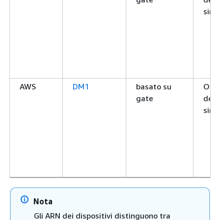
simu
AWS
DM1
basato su
On-
gate
dem
simu
Nota
Gli ARN dei dispositivi distinguono tra