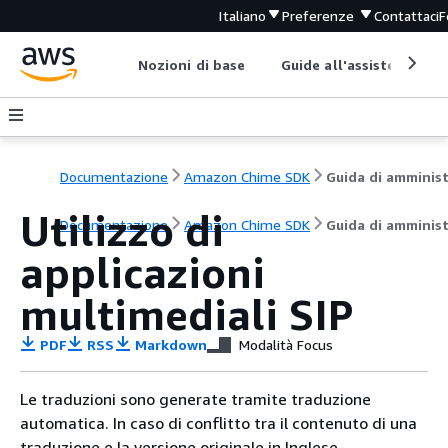
Italiano
Preferenze
Contattaci
F
Nozioni di base
Guide all'assistenza
Documentazione
Amazon Chime SDK
Utilizzo di
Documentazione
Amazon Chime SDK
Guida di amminis
applicazioni
multimediali SIP
PDF
RSS
Markdown
Modalità Focus
Le traduzioni sono generate tramite traduzione
automatica. In caso di conflitto tra il contenuto di una
traduzione e la versione originale in Inglese,