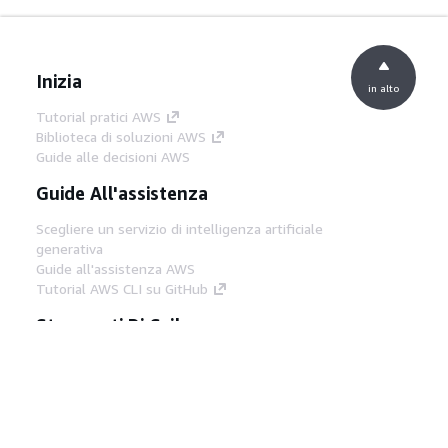
Inizia
in alto
Tutorial pratici AWS
Biblioteca di soluzioni AWS
Guide alle decisioni AWS
Guide All'assistenza
Scegliere un servizio di intelligenza artificiale
generativa
Guide all'assistenza AWS
Tutorial AWS CLI su GitHub
Strumenti Di Sviluppo
Libreria di esempi di codice AWS
AWS CLI
Centro builder AWS
Blog AWS sugli strumenti per sviluppatori