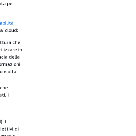
ata per
abilità
el
cloud:
uttura che
ilizzare in
acia della
ormazioni
consulta
Sche
ti, i
. I
ettivi di