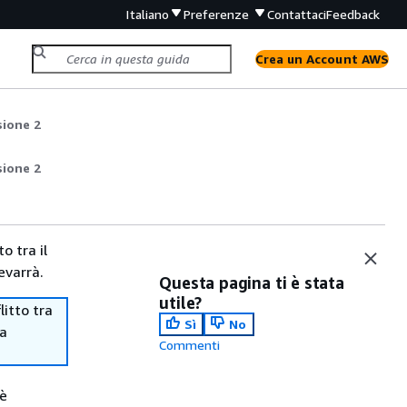
Italiano
Preferenze
Contattaci
Feedback
Crea un Account AWS
sione 2
sione 2
o tra il
evarrà.
Questa pagina ti è stata
utile?
itto tra
Sì
No
ma
Commenti
 è