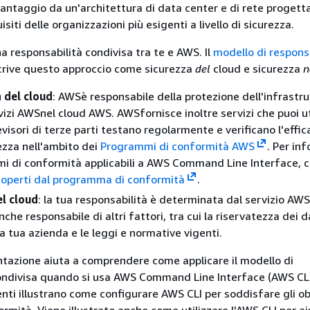
 vantaggio da un'architettura di data center e di rete progett
isiti delle organizzazioni più esigenti a livello di sicurezza.
a responsabilità condivisa tra te e AWS. Il
modello di respons
rive questo approccio come sicurezza
del
cloud e sicurezza
n
 del cloud
: AWSè responsabile della protezione dell'infrastr
vizi AWSnel cloud AWS. AWSfornisce inoltre servizi che puoi ut
visori di terze parti testano regolarmente e verificano l'effic
ezza nell'ambito dei
Programmi di conformità AWS
.
Per inf
i di conformità applicabili a AWS Command Line Interface, 
coperti dal programma di conformità
.
el cloud
: la tua responsabilità è determinata dal servizio AW
anche responsabile di altri fattori, tra cui la riservatezza dei da
la tua azienda e le leggi e normative vigenti.
azione aiuta a comprendere come applicare il modello di
ondivisa quando si usa AWS Command Line Interface (AWS CLI)
ti illustrano come configurare AWS CLI per soddisfare gli obi