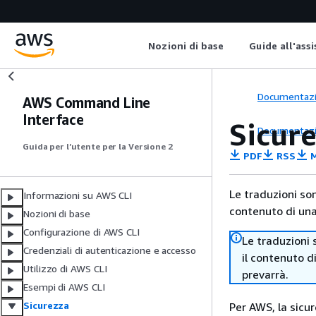
Nozioni di base
Guide all'ass
Documentaz
AWS Command Line
Interface
Sicur
Documentaz
Guida per l’utente per la Versione 2
PDF
RSS
M
Le traduzioni so
Informazioni su AWS CLI
contenuto di una 
Nozioni di base
Configurazione di AWS CLI
Le traduzioni 
Credenziali di autenticazione e accesso
il contenuto d
Utilizzo di AWS CLI
prevarrà.
Esempi di AWS CLI
Sicurezza
Per AWS, la sicu