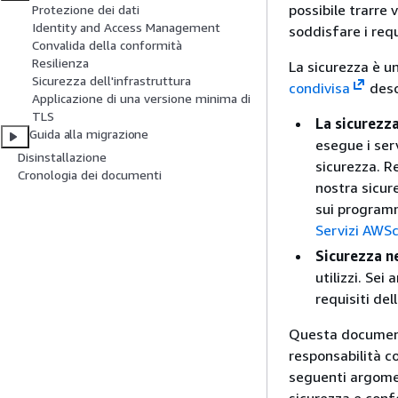
possibile trarre
Protezione dei dati
Identity and Access Management
soddisfare i requ
Convalida della conformità
Resilienza
La sicurezza è un
Sicurezza dell'infrastruttura
condivisa
desc
Applicazione di una versione minima di
TLS
La sicurezza
Guida alla migrazione
esegue i ser
Disinstallazione
sicurezza. Re
Cronologia dei documenti
nostra sicur
sui programm
Servizi AWS
Sicurezza n
utilizzi. Sei 
requisiti del
Questa document
responsabilità c
seguenti argomen