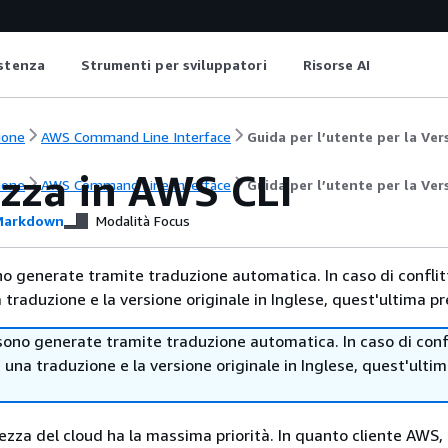
istenza
Strumenti per sviluppatori
Risorse AI
ione
AWS Command Line Interface
Guida per l’utente per la Ver
ezza in AWS CLI
ione
AWS Command Line Interface
Guida per l’utente per la Ver
arkdown
Modalità Focus
no generate tramite traduzione automatica. In caso di conflitt
traduzione e la versione originale in Inglese, quest'ultima pr
sono generate tramite traduzione automatica. In caso di confl
i una traduzione e la versione originale in Inglese, quest'ulti
rezza del cloud ha la massima priorità. In quanto cliente AWS,