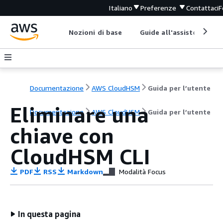
Italiano
Preferenze
Contattaci
F
Nozioni di base
Guide all'assistenza
Documentazione
AWS CloudHSM
Guida per l’utente
Eliminare una
Documentazione
AWS CloudHSM
Guida per l’utente
chiave con
CloudHSM CLI
PDF
RSS
Markdown
Modalità Focus
In questa pagina