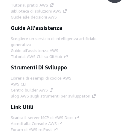
Tutorial pratici AWS
Biblioteca di soluzioni AWS
Guide alle decisioni AWS
Guide All'assistenza
Scegliere un servizio di intelligenza artificiale
generativa
Guide all'assistenza AWS
Tutorial AWS CLI su GitHub
Strumenti Di Sviluppo
Libreria di esempi di codice AWS
AWS CLI
Centro builder AWS
Blog AWS sugli strumenti per sviluppatori
Link Utili
Scarica il server MCP di AWS Docs
Accedi alla Console AWS
Forum di AWS re:Post