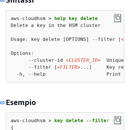
aws-cloudhsm > 
help key delete
Delete a key in the HSM cluster

Usage: key delete [OPTIONS] --filter [
<FI
Options:

      --cluster-id 
<CLUSTER_ID>
  Unique I
      --filter [
<FILTER>
...]     Key refe
  -h, --help                     Print he
Esempio
aws-cloudhsm > 
key delete --filter attr.l
{