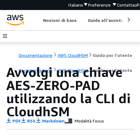
Italiano
Preferenze
Contattaci
F
Nozioni di base
Guide all'assistenza
Documentazione
AWS CloudHSM
Guida per l’utente
Avvolgi una chiave
Documentazione
AWS CloudHSM
Guida per l’utente
AES-ZERO-PAD
utilizzando la CLI di
CloudhSM
PDF
RSS
Markdown
Modalità Focus