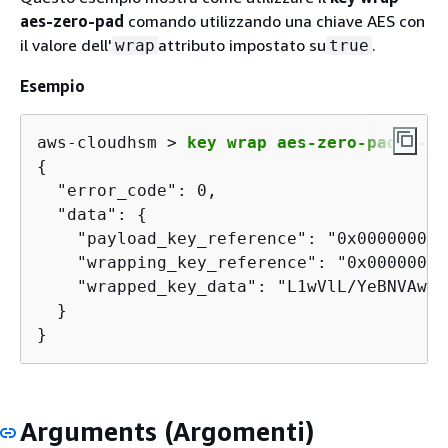
aes-zero-pad
comando utilizzando una chiave AES con
il valore dell'
attributo impostato su
.
wrap
true
Esempio
aws-cloudhsm > 
key wrap aes-zero-pad --pa
{
  "error_code": 0,

  "data": 
{
    "payload_key_reference": "0x000000000
    "wrapping_key_reference": "0x00000000
    "wrapped_key_data": "L1wVlL/YeBNVAw6M
  }

}
Arguments (Argomenti)