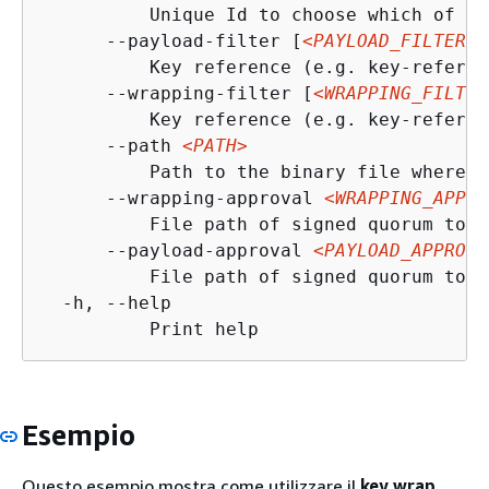
          Unique Id to choose which of th
      --payload-filter [
<PAYLOAD_FILTER>
.
          Key reference (e.g. key-referen
      --wrapping-filter [
<WRAPPING_FILTER
          Key reference (e.g. key-referen
      --path 
<PATH>
          Path to the binary file where t
      --wrapping-approval 
<WRAPPING_APPRO
          File path of signed quorum toke
      --payload-approval 
<PAYLOAD_APPROVA
          File path of signed quorum toke
  -h, --help

          Print help
Esempio
Questo esempio mostra come utilizzare il
key wrap