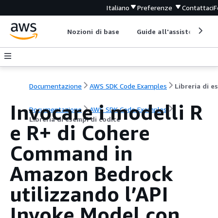
Italiano
Preferenze
Contattaci
F
Nozioni di base
Guide all'assistenza
Documentazione
AWS SDK Code Examples
Invocare i modelli R
Documentazione
AWS SDK Code Examples
Libreria di esempi di codice
e R+ di Cohere
Command in
Amazon Bedrock
utilizzando l’API
Invoke Model con