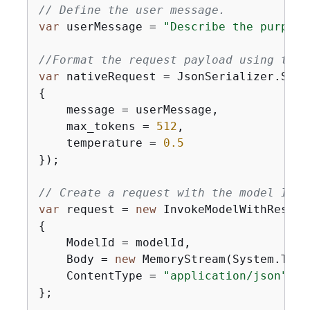
// Define the user message.
var
 userMessage = 
"Describe the purpose
//Format the request payload using the 
var
 nativeRequest = JsonSerializer.Seri
{
    message = userMessage,

    max_tokens = 
512
,

    temperature = 
0.5
});

// Create a request with the model ID a
var
 request = 
new
{
    ModelId = modelId,

    Body = 
new
 MemoryStream(System.Text
    ContentType = 
"application/json"
};
