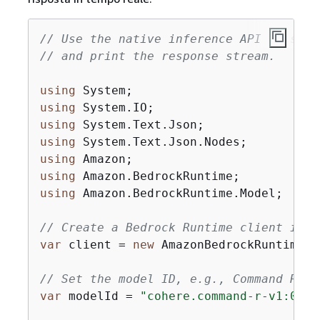
// Use the native inference API to send
// and print the response stream.
using
using
using
using
using
using
using
 Amazon.BedrockRuntime.Model;

// Create a Bedrock Runtime client in t
var
 client = 
new
 AmazonBedrockRuntimeCl
// Set the model ID, e.g., Command R.
var
 modelId = 
"cohere.command-r-v1:0"
;
