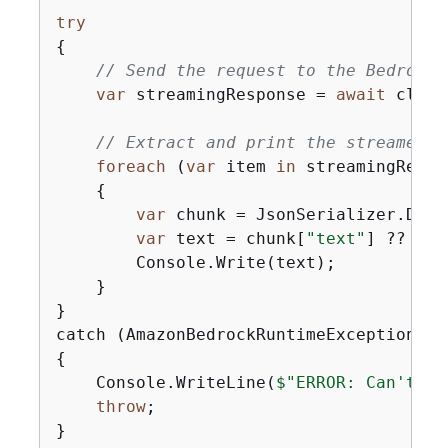
try
{
// Send the request to the Bedrock 
var
 streamingResponse = 
await
 clien
// Extract and print the streamed r
foreach
 (
var
 item 
in
 streamingRespo
{
var
 chunk = JsonSerializer.Dese
var
 text = chunk[
"text"
] ?? 
""
;

        Console.Write(text);

    }

}

{
    Console.WriteLine(
$"ERROR: Can't in
throw
;

}
