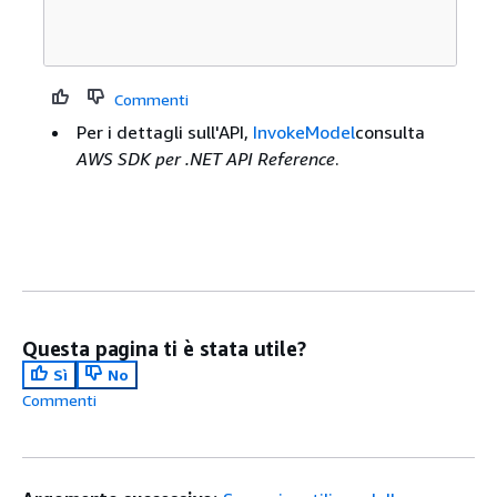
Commenti
Per i dettagli sull'API,
InvokeModel
consulta
AWS SDK per .NET API Reference
.
Questa pagina ti è stata utile?
Sì
No
Commenti