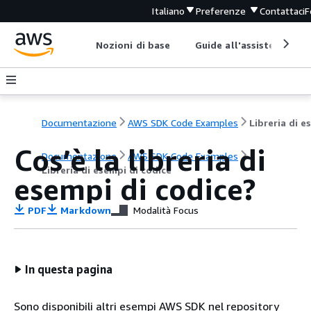
Italiano
Preferenze
Contattaci
F
Nozioni di base
Guide all'assistenza
Documentazione
AWS SDK Code Examples
Cos’è la libreria di
Documentazione
AWS SDK Code Examples
Libreria di esempi di codice
esempi di codice?
PDF
Markdown
Modalità Focus
In questa pagina
Sono disponibili altri esempi AWS SDK nel repository