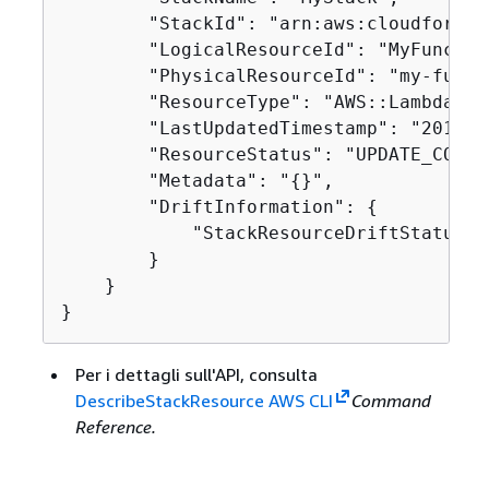
        "StackId": "arn:aws:cloudformat
        "LogicalResourceId": "MyFunction
        "PhysicalResourceId": "my-funct
        "ResourceType": "AWS::Lambda::Fu
        "LastUpdatedTimestamp": "2019-1
        "ResourceStatus": "UPDATE_COMPLE
        "Metadata": "
{
}",

        "DriftInformation": 
{
            "StackResourceDriftStatus": 
        }

    }

}
Per i dettagli sull'API, consulta
DescribeStackResource AWS CLI
Command
Reference.