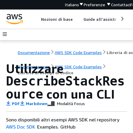
Italiano
Preferenze
Contattaci
F
Nozioni di base
Guide all'assistenza
Documentazione
AWS SDK Code Examples
Utilizzare
Documentazione
AWS SDK Code Examples
Libreria di esempi di codice
DescribeStackRes
con una CLI
ource
PDF
Markdown
Modalità Focus
Sono disponibili altri esempi AWS SDK nel repository
AWS Doc SDK
Examples. GitHub