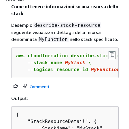
Come ottenere informazioni su una risorsa dello
stack
L’esempio
describe-stack-resource
seguente visualizza i dettagli della risorsa
denominata
nello stack specificato.
MyFunction
aws cloudformation describe-stack-resour
    --stack-name 
MyStack
 \

    --logical-resource-id 
MyFunction
Commenti
Output:
{
    "StackResourceDetail": 
{
        "StackName": "MyStack",
