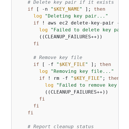
# Delete key pair if it exists
if
 [ -n 
"
$KEY_NAME
"
 ]; 
then
log
"Deleting key pair..."
if
 ! aws ec2 delete-key-pair --ke
log
"Failed to delete key pair"
        ((CLEANUP_FAILURES++))

fi
# Remove key file
if
 [ -f 
"
$KEY_FILE
"
 ]; 
then
log
"Removing key file..."
if
 ! rm -f 
"
$KEY_FILE
"
; 
then
log
"Failed to remove key fil
          ((CLEANUP_FAILURES++))

fi
fi
fi
# Report cleanup status