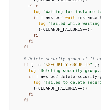
else
log
"Waiting for instance to te
if
 ! aws ec2 
wait
 instance-term
log
"Failed while waiting for
          ((CLEANUP_FAILURES++))

fi
fi
fi
# Delete security group if it exist
if
 [ -n 
"
$SECURITY_GROUP_ID
"
 ]; 
the
log
"Deleting security group..."
if
 ! aws ec2 delete-security-grou
log
"Failed to delete security 
        ((CLEANUP_FAILURES++))

fi
fi