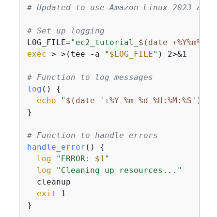
# Updated to use Amazon Linux 2023 and 
# Set up logging
LOG_FILE=
"ec2_tutorial_
$(date +%Y%m%d_%
exec
 > >(tee -a 
"
$LOG_FILE
"
) 2>&1

# Function to log messages
log
() 
{
echo
"
$(date '+%Y-%m-%d %H:%M:%S')
 - 
}

# Function to handle errors
handle_error
() 
{
log
"ERROR: 
$1
"
log
"Cleaning up resources..."
  cleanup

exit
 1

}
