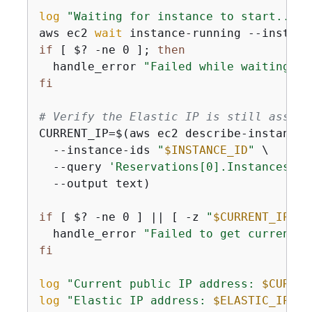
log
"Waiting for instance to start..."
aws ec2 
wait
 instance-running --instanc
if
 [ $? -ne 0 ]; 
then
  handle_error 
"Failed while waiting fo
fi
# Verify the Elastic IP is still associ
CURRENT_IP=$(aws ec2 describe-instances 
  --instance-ids 
"
$INSTANCE_ID
"
 \

  --query 
'Reservations[0].Instances[0]
  --output text)

if
 [ $? -ne 0 ] || [ -z 
"
$CURRENT_IP
"
 ]
  handle_error 
"Failed to get current p
fi
log
"Current public IP address: 
$CURREN
log
"Elastic IP address: 
$ELASTIC_IP
"