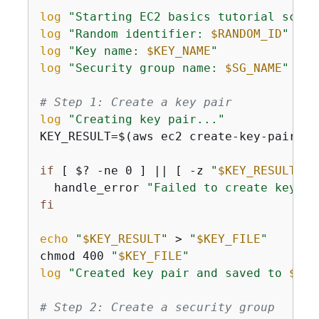
log
"Starting EC2 basics tutorial scrip
log
"Random identifier: 
$RANDOM_ID
"
log
"Key name: 
$KEY_NAME
"
log
"Security group name: 
$SG_NAME
"
# Step 1: Create a key pair
log
"Creating key pair..."
KEY_RESULT=$(aws ec2 create-key-pair --
if
 [ $? -ne 0 ] || [ -z 
"
$KEY_RESULT
"
 ]
  handle_error 
"Failed to create key pa
fi
echo
"
$KEY_RESULT
"
 > 
"
$KEY_FILE
"
chmod 400 
"
$KEY_FILE
"
log
"Created key pair and saved to 
$KEY
# Step 2: Create a security group