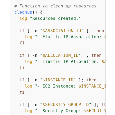
# Function to clean up resources
cleanup
() 
{
log
"Resources created:"
if
 [ -n 
"
$ASSOCIATION_ID
"
 ]; 
then
log
"- Elastic IP Association: 
$ASS
fi
if
 [ -n 
"
$ALLOCATION_ID
"
 ]; 
then
log
"- Elastic IP Allocation: 
$ALLO
fi
if
 [ -n 
"
$INSTANCE_ID
"
 ]; 
then
log
"- EC2 Instance: 
$INSTANCE_ID
"
fi
if
 [ -n 
"
$SECURITY_GROUP_ID
"
 ]; 
then
log
"- Security Group: 
$SECURITY_GR