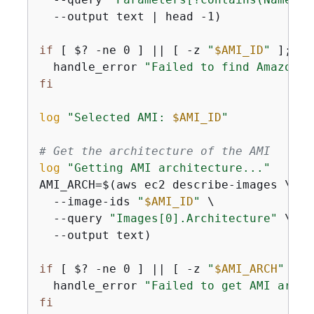
  --output text | head -1)

if
 [ $? -ne 0 ] || [ -z 
"
$AMI_ID
"
 ]; 
th
  handle_error 
"Failed to find Amazon L
fi
log
"Selected AMI: 
$AMI_ID
"
# Get the architecture of the AMI
log
"Getting AMI architecture..."
AMI_ARCH=$(aws ec2 describe-images \

  --image-ids 
"
$AMI_ID
"
 \

  --query 
"Images[0].Architecture"
 \

  --output text)

if
 [ $? -ne 0 ] || [ -z 
"
$AMI_ARCH
"
 ]; 
  handle_error 
"Failed to get AMI archi
fi