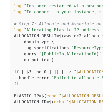
log
"Instance restarted with new public
log
"To connect to your instance, run: 
# Step 7: Allocate and Associate an Ela
log
"Allocating Elastic IP address..."
ALLOCATION_RESULT=$(aws ec2 allocate-add
  --domain vpc \

  --tag-specifications 
'ResourceType=el
  --query 
'[PublicIp,AllocationId]'
 \

  --output text)

if
 [ $? -ne 0 ] || [ -z 
"
$ALLOCATION_RE
  handle_error 
"Failed to allocate Elas
fi
ELASTIC_IP=$(
echo
"
$ALLOCATION_RESULT
"
 
ALLOCATION_ID=$(
echo
"
$ALLOCATION_RESUL