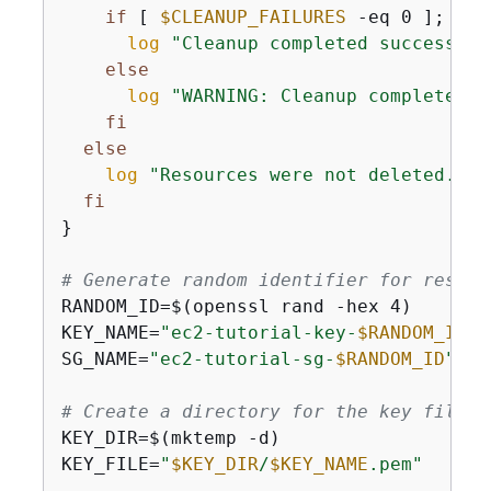
if
 [ 
$CLEANUP_FAILURES
 -eq 0 ]; 
the
log
"Cleanup completed successful
else
log
"WARNING: Cleanup completed w
fi
else
log
"Resources were not deleted."
fi
}

# Generate random identifier for resour
RANDOM_ID=$(openssl rand -hex 4)

KEY_NAME=
"ec2-tutorial-key-
$RANDOM_ID
"
SG_NAME=
"ec2-tutorial-sg-
$RANDOM_ID
"
# Create a directory for the key file
KEY_DIR=$(mktemp -d)

KEY_FILE=
"
$KEY_DIR
/
$KEY_NAME
.pem"