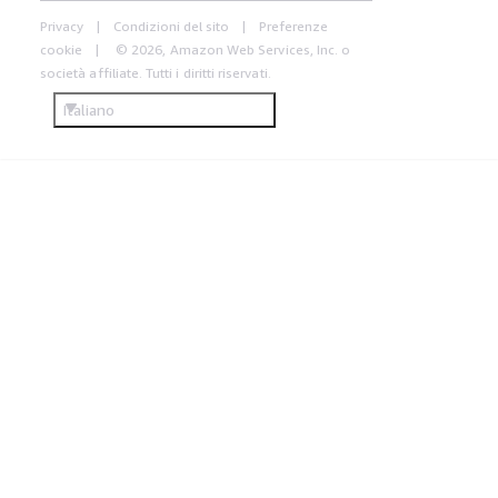
Privacy
Condizioni del sito
Preferenze
cookie
© 2026, Amazon Web Services, Inc. o
società affiliate. Tutti i diritti riservati.
Italiano