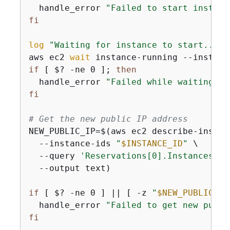
  handle_error 
"Failed to start instanc
fi
log
"Waiting for instance to start..."
aws ec2 
wait
 instance-running --instanc
if
 [ $? -ne 0 ]; 
then
  handle_error 
"Failed while waiting fo
fi
# Get the new public IP address
NEW_PUBLIC_IP=$(aws ec2 describe-instanc
  --instance-ids 
"
$INSTANCE_ID
"
 \

  --query 
'Reservations[0].Instances[0]
  --output text)

if
 [ $? -ne 0 ] || [ -z 
"
$NEW_PUBLIC_IP
  handle_error 
"Failed to get new publi
fi