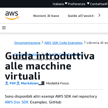
Italiano
Preferenze
Contattaci
F
Nozioni di base
Guide all'assistenza
Documentazione
AWS SDK Code Examples
Guida introduttiva
Documentazione
AWS SDK Code Examples
Libreria di esempi di codice
alle macchine
virtuali
PDF
Markdown
Modalità Focus
Sono disponibili altri esempi AWS SDK nel repository
AWS Doc SDK
Examples. GitHub