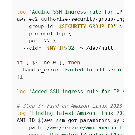
log
"Adding SSH ingress rule for IP 
$MY
aws ec2 authorize-security-group-ingress
  --group-id 
"
$SECURITY_GROUP_ID
"
 \

  --protocol tcp \

  --port 22 \

  --cidr 
"
$MY_IP
/32"
 > /dev/null

if
 [ $? -ne 0 ]; 
then
  handle_error 
"Failed to add security 
fi
log
"Added SSH ingress rule for IP 
$MY_
# Step 3: Find an Amazon Linux 2023 AMI
log
"Finding latest Amazon Linux 2023 A
AMI_ID=$(aws ssm get-parameters-by-path 
  --path 
"/aws/service/ami-amazon-linux
  --query 
"Parameters[?contains(Name, '