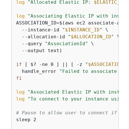
log
"Allocated Elastic IP: 
$ELASTIC_IP
 
log
"Associating Elastic IP with instan
ASSOCIATION_ID=$(aws ec2 associate-addre
  --instance-id 
"
$INSTANCE_ID
"
 \

  --allocation-id 
"
$ALLOCATION_ID
"
 \

  --query 
"AssociationId"
 \

  --output text)

if
 [ $? -ne 0 ] || [ -z 
"
$ASSOCIATION_I
  handle_error 
"Failed to associate Ela
fi
log
"Associated Elastic IP with instanc
log
"To connect to your instance using 
# Pause to allow user to connect if des
sleep 2
