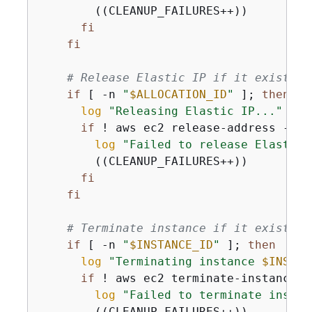
        ((CLEANUP_FAILURES++))

fi
fi
# Release Elastic IP if it exists
if
 [ -n 
"
$ALLOCATION_ID
"
 ]; 
then
log
"Releasing Elastic IP..."
if
 ! aws ec2 release-address --al
log
"Failed to release Elastic 
        ((CLEANUP_FAILURES++))

fi
fi
# Terminate instance if it exists
if
 [ -n 
"
$INSTANCE_ID
"
 ]; 
then
log
"Terminating instance 
$INSTAN
if
 ! aws ec2 terminate-instances 
log
"Failed to terminate instan
        ((CLEANUP_FAILURES++))
