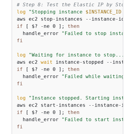
# Step 8: Test the Elastic IP by Stoppi
log
"Stopping instance 
$INSTANCE_ID
 to 
aws ec2 stop-instances --instance-ids 
"
if
 [ $? -ne 0 ]; 
then
  handle_error 
"Failed to stop instance
fi
log
"Waiting for instance to stop..."
aws ec2 
wait
 instance-stopped --instanc
if
 [ $? -ne 0 ]; 
then
  handle_error 
"Failed while waiting fo
fi
log
"Instance stopped. Starting instanc
aws ec2 start-instances --instance-ids 
if
 [ $? -ne 0 ]; 
then
  handle_error 
"Failed to start instanc
fi