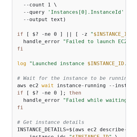
  --count 1 \

  --query 
'Instances[0].InstanceId'
 \

  --output text)

if
 [ $? -ne 0 ] || [ -z 
"
$INSTANCE_ID
"
 
  handle_error 
"Failed to launch EC2 in
fi
log
"Launched instance 
$INSTANCE_ID
. Wa
# Wait for the instance to be running
aws ec2 
wait
 instance-running --instanc
if
 [ $? -ne 0 ]; 
then
  handle_error 
"Failed while waiting fo
fi
# Get instance details
INSTANCE_DETAILS=$(aws ec2 describe-inst
  --instance-ids 
"
$INSTANCE_ID
"
 \
