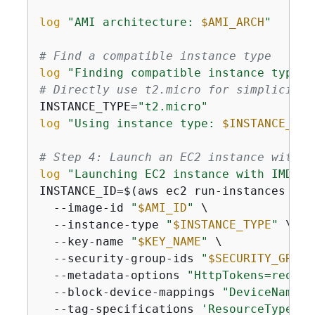
log
"AMI architecture: 
$AMI_ARCH
"
# Find a compatible instance type
log
"Finding compatible instance type..
# Directly use t2.micro for simplicity
INSTANCE_TYPE=
"t2.micro"
log
"Using instance type: 
$INSTANCE_TYP
# Step 4: Launch an EC2 instance with e
log
"Launching EC2 instance with IMDSv2
INSTANCE_ID=$(aws ec2 run-instances \

  --image-id 
"
$AMI_ID
"
 \

  --instance-type 
"
$INSTANCE_TYPE
"
 \

  --key-name 
"
$KEY_NAME
"
 \

  --security-group-ids 
"
$SECURITY_GROUP
  --metadata-options 
"HttpTokens=requir
  --block-device-mappings 
"DeviceName=/
  --tag-specifications 
'ResourceType=in