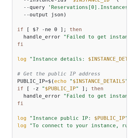
  --query 
'Reservations[0].Instances[0]
  --output json)

if
 [ $? -ne 0 ]; 
then
  handle_error 
"Failed to get instance 
fi
log
"Instance details: 
$INSTANCE_DETAIL
# Get the public IP address
PUBLIC_IP=$(
echo
"
$INSTANCE_DETAILS
"
 | 
if
 [ -z 
"
$PUBLIC_IP
"
 ]; 
then
  handle_error 
"Failed to get instance 
fi
log
"Instance public IP: 
$PUBLIC_IP
"
log
"To connect to your instance, run: 