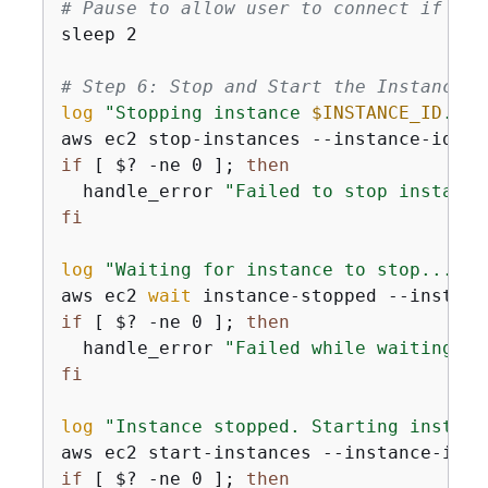
# Pause to allow user to connect if des
sleep 2

# Step 6: Stop and Start the Instance
log
"Stopping instance 
$INSTANCE_ID
..."
aws ec2 stop-instances --instance-ids 
"
if
 [ $? -ne 0 ]; 
then
  handle_error 
"Failed to stop instance
fi
log
"Waiting for instance to stop..."
aws ec2 
wait
 instance-stopped --instanc
if
 [ $? -ne 0 ]; 
then
  handle_error 
"Failed while waiting fo
fi
log
"Instance stopped. Starting instanc
aws ec2 start-instances --instance-ids 
if
 [ $? -ne 0 ]; 
then