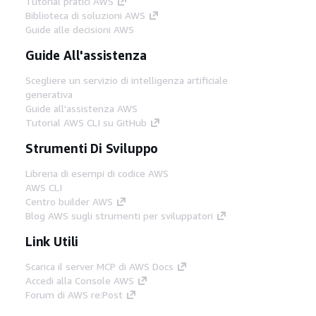
Tutorial pratici AWS
Biblioteca di soluzioni AWS
Guide alle decisioni AWS
Guide All'assistenza
Scegliere un servizio di intelligenza artificiale
generativa
Guide all'assistenza AWS
Tutorial AWS CLI su GitHub
Strumenti Di Sviluppo
Libreria di esempi di codice AWS
AWS CLI
Centro builder AWS
Blog AWS sugli strumenti per sviluppatori
Link Utili
Scarica il server MCP di AWS Docs
Accedi alla Console AWS
Forum di AWS re:Post