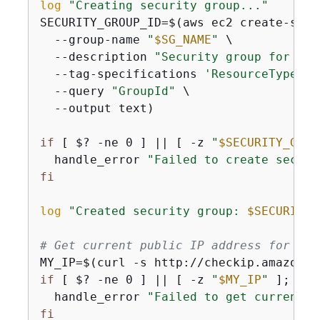
log
"Creating security group..."
SECURITY_GROUP_ID=$(aws ec2 create-secu
  --group-name 
"
$SG_NAME
"
 \

  --description 
"Security group for EC2
  --tag-specifications 
'ResourceType=se
  --query 
"GroupId"
 \

  --output text)

if
 [ $? -ne 0 ] || [ -z 
"
$SECURITY_GROU
  handle_error 
"Failed to create securi
fi
log
"Created security group: 
$SECURITY_
# Get current public IP address for SSH
if
 [ $? -ne 0 ] || [ -z 
"
$MY_IP
"
 ]; 
the
  handle_error 
"Failed to get current I
fi