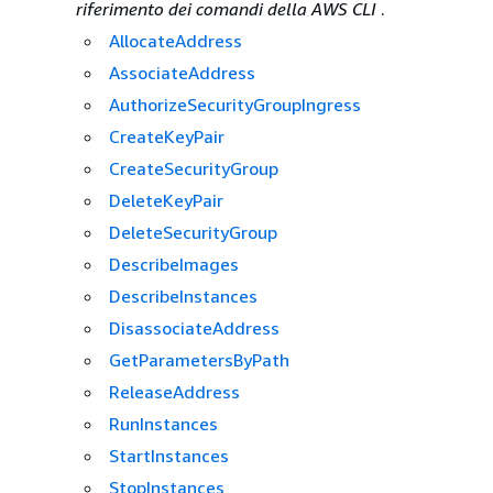
riferimento dei comandi della AWS CLI
.
AllocateAddress
AssociateAddress
AuthorizeSecurityGroupIngress
CreateKeyPair
CreateSecurityGroup
DeleteKeyPair
DeleteSecurityGroup
DescribeImages
DescribeInstances
DisassociateAddress
GetParametersByPath
ReleaseAddress
RunInstances
StartInstances
StopInstances