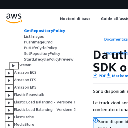
CreateRepository
DeleteRepository
DescribeImages
Nozioni di base
Guide all'ass
DescribeRepositories
GetAuthorizationToken
GetRepositoryPolicy
ListImages
Documentaz
PushImageCmd
PutLifeCyclePolicy
Da uti
Documentaz
SetRepositoryPolicy
StartLifecyclePolicyPreview
SDK o
Scenari
Amazon ECS
PDF
Markdo
Amazon EFS
Amazon EKS
Sono disponibili
Elastic Beanstalk
Elastic Load Balancing - Versione 1
Le traduzioni so
contenuto di una 
Elastic Load Balancing - Versione 2
ElastiCache
Sono disponibi
MediaStore