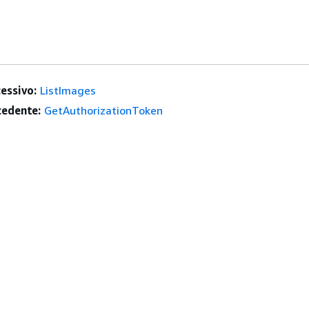
essivo:
ListImages
edente:
GetAuthorizationToken