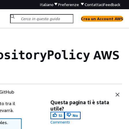
Italiano
Preferenze
Contattaci
Feedback
Crea un Account AWS
AWS
ositoryPolicy
GitHub
Questa pagina ti è stata
o tra il
utile?
evarrà.
Sì
No
les.
Commenti