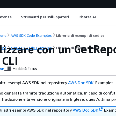
istenza
Strumenti per sviluppatori
Risorse AI
ione
AWS SDK Code Examples
Libreria di esempi di codice
lizzare con un
GetRep
ione
AWS SDK Code Examples
Libreria di esempi di codice
 CLI
wn
Modalità Focus
 altri esempi AWS SDK nel repository
AWS Doc SDK
Examples. 
no generate tramite traduzione automatica. In caso di conflitt
traduzione e la versione originale in Inglese, quest'ultima pr
li altri esempi AWS SDK nel repository
AWS Doc SDK
Examp