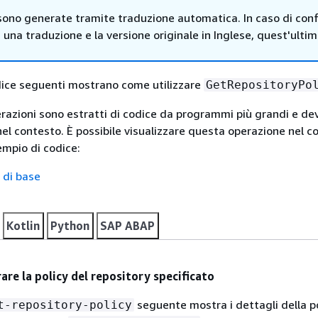
sono generate tramite traduzione automatica. In caso di confl
i una traduzione e la versione originale in Inglese, quest'ulti
dice seguenti mostrano come utilizzare
GetRepositoryPo
erazioni sono estratti di codice da programmi più grandi e d
nel contesto. È possibile visualizzare questa operazione nel c
mpio di codice:
 di base
Kotlin
Python
SAP ABAP
re la policy del repository specificato
seguente mostra i dettagli della po
t-repository-policy