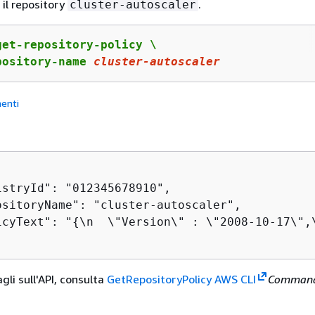
 il repository
.
cluster-autoscaler
et-repository-policy \

pository-name 
cluster-autoscaler
enti
istryId": "012345678910",

ositoryName": "cluster-autoscaler",

icyText": "
{
\n  \"Version\" : \"2008-10-17\",
agli sull'API, consulta
GetRepositoryPolicy AWS CLI
Comman