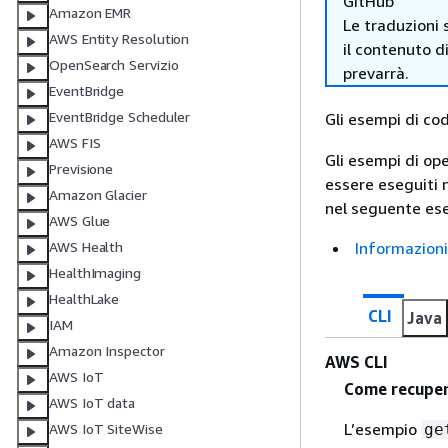
GitHub
Amazon EMR
Le traduzioni 
AWS Entity Resolution
il contenuto d
OpenSearch Servizio
prevarrà.
EventBridge
EventBridge Scheduler
Gli esempi di co
AWS FIS
Gli esempi di op
Previsione
essere eseguiti 
Amazon Glacier
nel seguente ese
AWS Glue
Informazioni
AWS Health
HealthImaging
HealthLake
CLI
Java
IAM
Amazon Inspector
AWS CLI
AWS IoT
Come recupera
AWS IoT data
L’esempio
ge
AWS IoT SiteWise