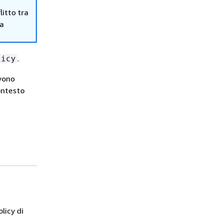
itto tra
ma
.
licy
evono
ontesto
licy di