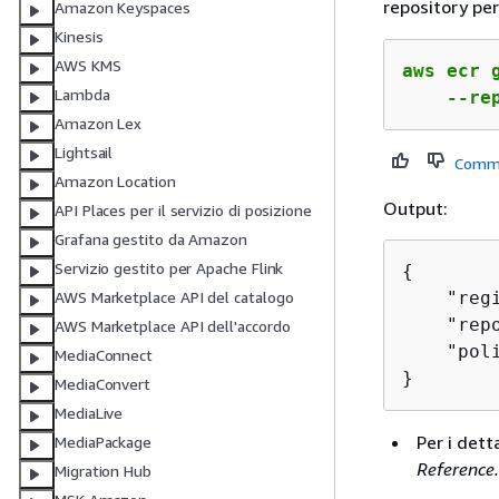
repository per
Amazon Keyspaces
Kinesis
AWS KMS
aws ecr g
Lambda
    --re
Amazon Lex
Lightsail
Comm
Amazon Location
Output:
API Places per il servizio di posizione
Grafana gestito da Amazon
Servizio gestito per Apache Flink
{
    "reg
AWS Marketplace API del catalogo
    "rep
AWS Marketplace API dell'accordo
    "pol
MediaConnect
}
MediaConvert
MediaLive
Per i dett
MediaPackage
Reference.
Migration Hub