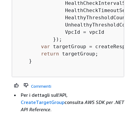
                HealthCheckIntervalSeco
                HealthCheckTimeoutSecon
                HealthyThresholdCount =
                UnhealthyThresholdCount
                VpcId = vpcId

            });

var
 targetGroup = createRespons
return
 targetGroup;

    }

Commenti
Per i dettagli sull'API,
CreateTargetGroup
consulta
AWS SDK per .NET
API Reference
.