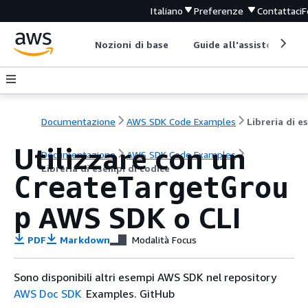
Italiano
Preferenze
Contattaci
F
Nozioni di base
Guide all'assistenza
Documentazione
AWS SDK Code Examples
Utilizzare con un
Documentazione
AWS SDK Code Examples
Libreria di esempi di codice
CreateTargetGrou
AWS SDK o CLI
p
PDF
Markdown
Modalità Focus
Sono disponibili altri esempi AWS SDK nel repository
AWS Doc SDK
Examples. GitHub