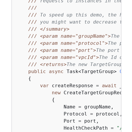
///
 requests to instances in the gr
///
///
 To speed up this demo, the heal
///
 you might want to decrease the 
///
</summary>
///
<param name="groupName">
The nam
///
<param name="protocol">
The prot
///
<param name="port">
The port to 
///
<param name="vpcId">
The Id of t
///
<returns>
The new TargetGroup ob
public
async
 Task<TargetGroup> 
Crea
{
var
 createResponse = 
await
 _ama
new
 CreateTargetGroupRequest
{
                Name = groupName,

                Protocol = protocol,

                Port = port,

                HealthCheckPath = 
"/hea