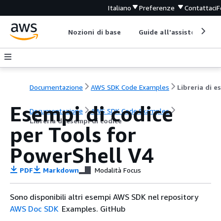
Italiano
Preferenze
Contattaci
F
Nozioni di base
Guide all'assistenza
Documentazione
AWS SDK Code Examples
Esempi di codice
Documentazione
AWS SDK Code Examples
Libreria di esempi di codice
per Tools for
PowerShell V4
PDF
Markdown
Modalità Focus
Sono disponibili altri esempi AWS SDK nel repository
AWS Doc SDK
Examples. GitHub