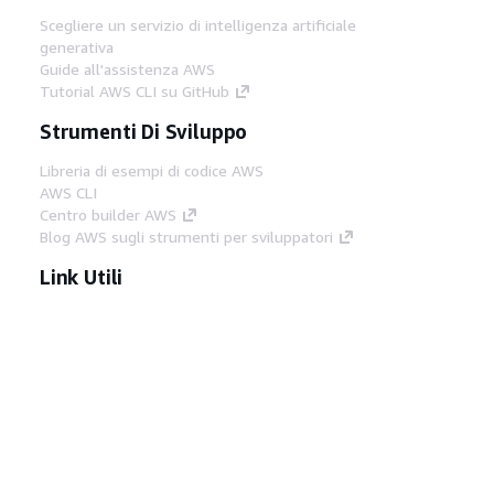
Scegliere un servizio di intelligenza artificiale
generativa
Guide all'assistenza AWS
Tutorial AWS CLI su GitHub
Strumenti Di Sviluppo
Libreria di esempi di codice AWS
AWS CLI
Centro builder AWS
Blog AWS sugli strumenti per sviluppatori
Link Utili
Scarica il server MCP di AWS Docs
Accedi alla Console AWS
Forum di AWS re:Post
Privacy
Condizioni del sito
Preferenze
cookie
© 2026, Amazon Web Services, Inc. o
società affiliate. Tutti i diritti riservati.