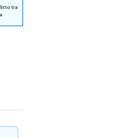
itto tra
ma