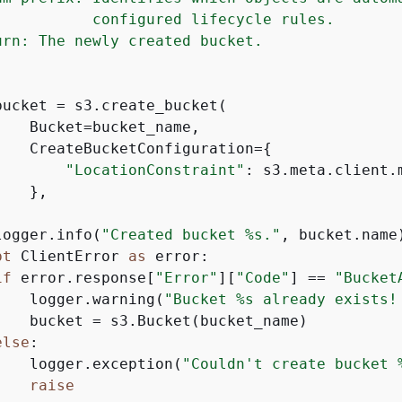
           configured lifecycle rules.

urn: The newly created bucket.

bucket = s3.create_bucket(

   Bucket=bucket_name,

    CreateBucketConfiguration=
{
"LocationConstraint"
: s3.meta.client.m
   },



logger.info(
"Created bucket %s."
, bucket.name)
pt
 ClientError 
as
 error:

if
 error.response[
"Error"
][
"Code"
] == 
"Bucket
    logger.warning(
"Bucket %s already exists!
    bucket = s3.Bucket(bucket_name)

else
:

    logger.exception(
"Couldn't create bucket 
raise