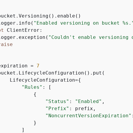
bucket.Versioning().enable()

logger.info(
"Enabled versioning on bucket %s.
pt
 ClientError:

logger.exception(
"Couldn't enable versioning 
raise
expiration = 
7
bucket.LifecycleConfiguration().put(

    LifecycleConfiguration=
{
"Rules"
: [

{
"Status"
: 
"Enabled"
,

"Prefix"
: prefix,

"NoncurrentVersionExpiration"
           }

       ]
