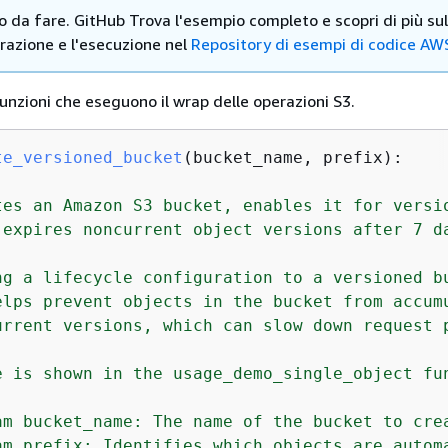
ro da fare. GitHub Trova l'esempio completo e scopri di più sul
razione e l'esecuzione nel
Repository di esempi di codice AW
unzioni che eseguono il wrap delle operazioni S3.
te_versioned_bucket
(
bucket_name, prefix
):
tes an Amazon S3 bucket, enables it for versio
 expires noncurrent object versions after 7 da
ng a lifecycle configuration to a versioned bu
elps prevent objects in the bucket from accumu
urrent versions, which can slow down request p
e is shown in the usage_demo_single_object fun
am bucket_name: The name of the bucket to crea
am prefix: Identifies which objects are automa