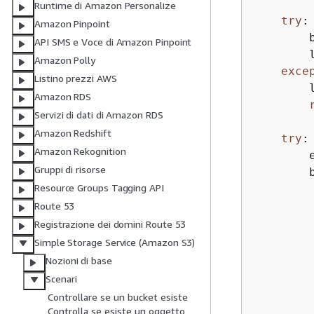
Runtime di Amazon Personalize
try
:

Amazon Pinpoint
        
API SMS e Voce di Amazon Pinpoint
        
Amazon Polly
exce
Listino prezzi AWS
        
Amazon RDS
Servizi di dati di Amazon RDS
Amazon Redshift
try
:

Amazon Rekognition
        
Gruppi di risorse
        
Resource Groups Tagging API
        
Route 53
Registrazione dei domini Route 53
Simple Storage Service (Amazon S3)
Nozioni di base
Scenari
         
Controllare se un bucket esiste
         
Controlla se esiste un oggetto