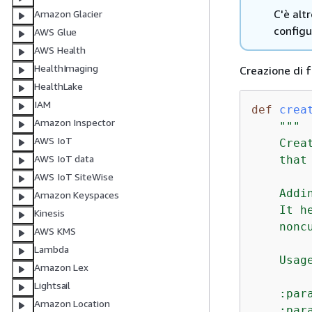
C'è alt
Amazon Glacier
configu
AWS Glue
AWS Health
HealthImaging
Creazione di f
HealthLake
IAM
def
crea
Amazon Inspector
"""

AWS IoT
    Crea
AWS IoT data
    that
AWS IoT SiteWise
    Addi
Amazon Keyspaces
    It h
Kinesis
    nonc
AWS KMS
Lambda
    Usag
Amazon Lex
Lightsail
    :par
Amazon Location
    :par