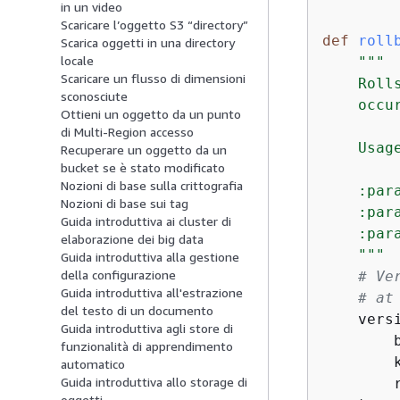
in un video
Scaricare l’oggetto S3 “directory”
def
roll
Scarica oggetti in una directory
locale
"""

Scaricare un flusso di dimensioni
    Roll
sconosciute
    occu
Ottieni un oggetto da un punto
di Multi-Region accesso
    Usag
Recuperare un oggetto da un
bucket se è stato modificato
Nozioni di base sulla crittografia
    :par
Nozioni di base sui tag
    :par
Guida introduttiva ai cluster di
    :par
elaborazione dei big data
    """
Guida introduttiva alla gestione
della configurazione
# Ve
Guida introduttiva all'estrazione
# at
del testo di un documento
    vers
Guida introduttiva agli store di
        
funzionalità di apprendimento
        
automatico
Guida introduttiva allo storage di
        
oggetti