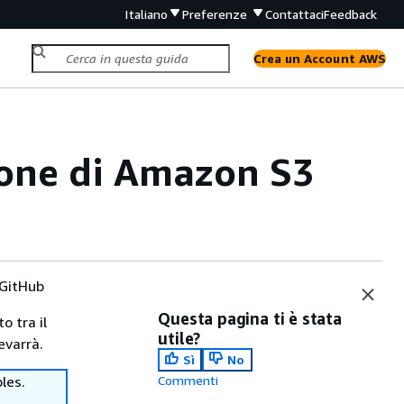
Italiano
Preferenze
Contattaci
Feedback
Crea un Account AWS
ione di Amazon S3
GitHub
Questa pagina ti è stata
o tra il
utile?
evarrà.
Sì
No
les.
Commenti