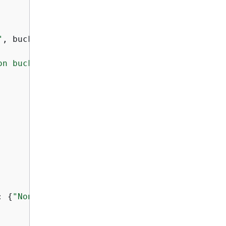
"
, bucket.name)

on bucket %s."
, bucket.name)

: 
{
"NoncurrentDays"
: expiration},
