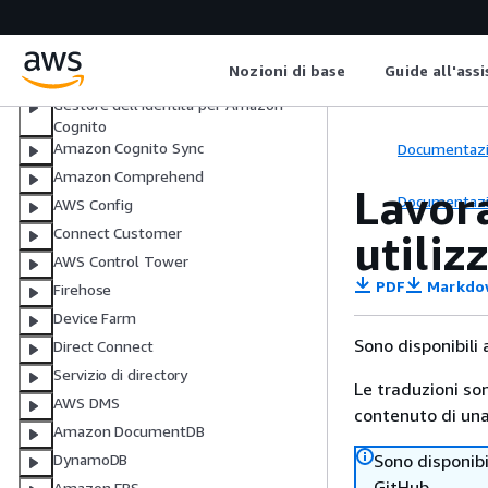
CodeDeploy
CodePipeline
Nozioni di base
Guide all'ass
Amazon Cognito Identity
Gestore dell’identità per Amazon
Cognito
Amazon Cognito Sync
Documentaz
Amazon Comprehend
Lavor
Documentaz
AWS Config
Connect Customer
utili
AWS Control Tower
PDF
Markdo
Firehose
Device Farm
Sono disponibili
Direct Connect
Servizio di directory
Le traduzioni so
AWS DMS
contenuto di una 
Amazon DocumentDB
Sono disponibi
DynamoDB
GitHub
Amazon EBS