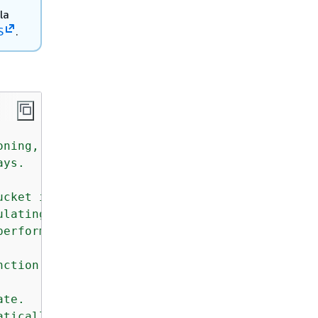
la
S
.
ning, and configures a lifecycle

ys.

cket is a best practice.

lating a large number of

erformance.

ction at the end of this module.

te.

tically expired under the
