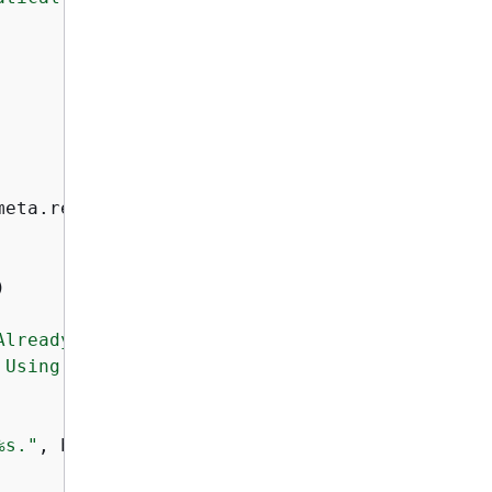
eta.region_name



AlreadyOwnedByYou"
:

 Using it."
, bucket_name)

%s."
, bucket_name)
