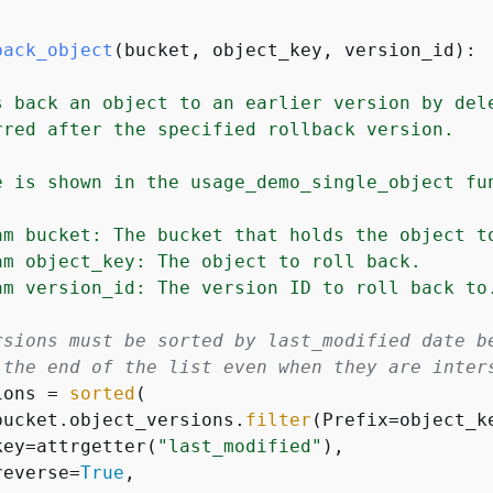
back_object
(
bucket, object_key, version_id
):
s back an object to an earlier version by dele
rred after the specified rollback version.

e is shown in the usage_demo_single_object fun
am bucket: The bucket that holds the object to
am object_key: The object to roll back.

am version_id: The version ID to roll back to.
rsions must be sorted by last_modified date b
 the end of the list even when they are inter
ions = 
sorted
(

bucket.object_versions.
filter
(Prefix=object_ke
key=attrgetter(
"last_modified"
),

reverse=
True
,
