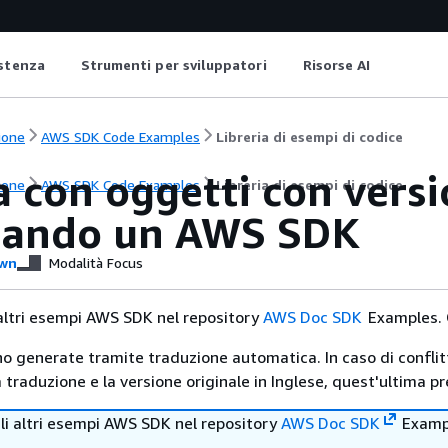
istenza
Strumenti per sviluppatori
Risorse AI
ione
AWS SDK Code Examples
Libreria di esempi di codice
a con oggetti con vers
ione
AWS SDK Code Examples
Libreria di esempi di codice
zzando un AWS SDK
wn
Modalità Focus
 altri esempi AWS SDK nel repository
AWS Doc SDK
Examples. 
no generate tramite traduzione automatica. In caso di conflitt
traduzione e la versione originale in Inglese, quest'ultima pr
li altri esempi AWS SDK nel repository
AWS Doc SDK
Examp