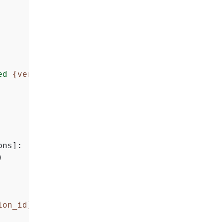
ed 
{
version.last_modified}
"
ns]:



ion_id}
"
)
