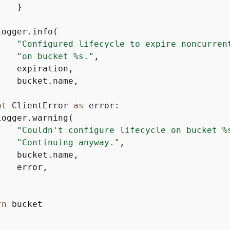
   }



ogger.info(

"Configured lifecycle to expire noncurren
"on bucket %s."
,

   expiration,

   bucket.name,



pt
 ClientError 
as
 error:

ogger.warning(

"Couldn't configure lifecycle on bucket %
"Continuing anyway."
,

   bucket.name,

   error,



rn
 bucket
