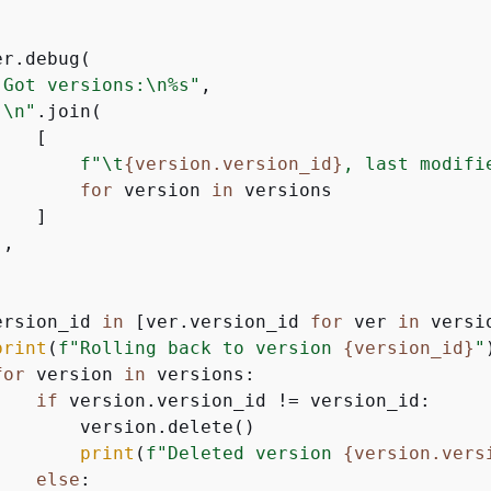
r.debug(

"Got versions:\n%s"
,

"\n"
.join(

   [

f"\t
{
version.version_id}
, last modifi
for
 version 
in
 versions

   ]

,

ersion_id 
in
 [ver.version_id 
for
 ver 
in
 versio
print
(
f"Rolling back to version 
{
version_id}
"
)
for
 version 
in
 versions:

if
 version.version_id != version_id:

        version.delete()

print
(
f"Deleted version 
{
version.vers
else
:
