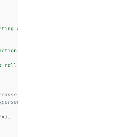
ting all versions that

ction at the end of this module.

 roll back.



ecause delete markers are
spersed in time.
y),
