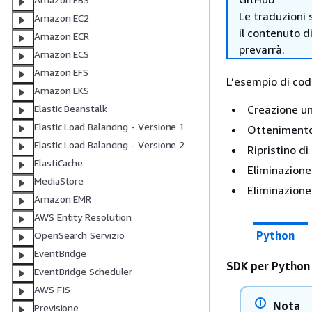
Le traduzioni 
Amazon EC2
il contenuto d
Amazon ECR
prevarrà.
Amazon ECS
Amazon EFS
L’esempio di co
Amazon EKS
Creazione un
Elastic Beanstalk
Elastic Load Balancing - Versione 1
Ottenimento 
Elastic Load Balancing - Versione 2
Ripristino d
ElastiCache
Eliminazione
MediaStore
Eliminazione
Amazon EMR
AWS Entity Resolution
Python
OpenSearch Servizio
EventBridge
SDK per Python
EventBridge Scheduler
AWS FIS
Nota
Previsione