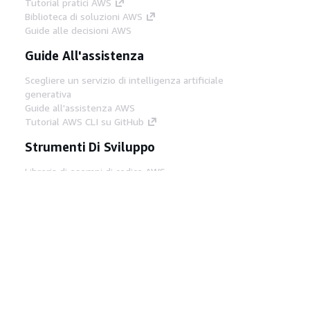
Tutorial pratici AWS
Biblioteca di soluzioni AWS
Guide alle decisioni AWS
Guide All'assistenza
Scegliere un servizio di intelligenza artificiale
generativa
Guide all'assistenza AWS
Tutorial AWS CLI su GitHub
Strumenti Di Sviluppo
Libreria di esempi di codice AWS
AWS CLI
Centro builder AWS
Blog AWS sugli strumenti per sviluppatori
Link Utili
Scarica il server MCP di AWS Docs
Accedi alla Console AWS
Forum di AWS re:Post