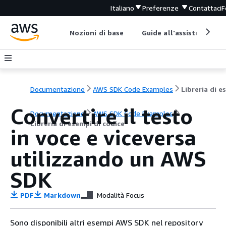
Italiano
Preferenze
Contattaci
F
Nozioni di base
Guide all'assistenza
Documentazione
AWS SDK Code Examples
Convertire il testo
Documentazione
AWS SDK Code Examples
Libreria di esempi di codice
in voce e viceversa
utilizzando un AWS
SDK
PDF
Markdown
Modalità Focus
Sono disponibili altri esempi AWS SDK nel repository