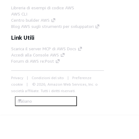
Libreria di esempi di codice AWS
AWS CLI
Centro builder AWS
Blog AWS sugli strumenti per sviluppatori
Link Utili
Scarica il server MCP di AWS Docs
Accedi alla Console AWS
Forum di AWS re:Post
Privacy
Condizioni del sito
Preferenze
cookie
© 2026, Amazon Web Services, Inc. o
società affiliate. Tutti i diritti riservati.
Italiano