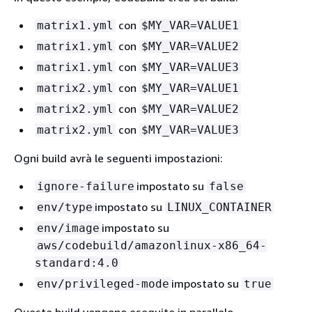
con
matrix1.yml
$MY_VAR=VALUE1
con
matrix1.yml
$MY_VAR=VALUE2
con
matrix1.yml
$MY_VAR=VALUE3
con
matrix2.yml
$MY_VAR=VALUE1
con
matrix2.yml
$MY_VAR=VALUE2
con
matrix2.yml
$MY_VAR=VALUE3
Ogni build avrà le seguenti impostazioni:
impostato su
ignore-failure
false
impostato su
env/type
LINUX_CONTAINER
impostato su
env/image
aws/codebuild/amazonlinux-x86_64-
standard:4.0
impostato su
env/privileged-mode
true