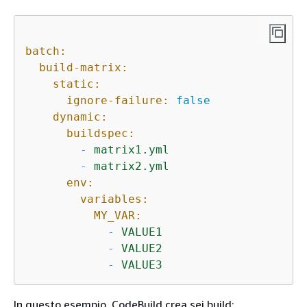
batch:
build-matrix:
static:
ignore-failure:
false
dynamic:
buildspec:
-
matrix1.yml
-
matrix2.yml
env:
variables:
MY_VAR:
-
VALUE1
-
VALUE2
-
VALUE3
In questo esempio, CodeBuild crea sei build: