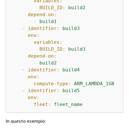
variables:
BUILD_ID:
build2
depend-on:
-
build1
-
identifier:
build3
env:
variables:
BUILD_ID:
build3
depend-on:
-
build2
-
identifier:
build4
env:
compute-type:
ARM_LAMBDA_1GB
-
identifier:
build5
env:
fleet:
fleet_name
In questo esempio: