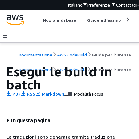
Italiano
Preferenze
Contattaci
F
Nozioni di base
Guide all'assistenza
Documentazione
AWS CodeBuild
Guida per l’utente
Esegui le build in
Documentazione
AWS CodeBuild
Guida per l’utente
batch
PDF
RSS
Markdown
Modalità Focus
In questa pagina
Le traduzioni sono generate tramite traduzione