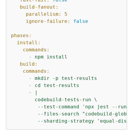
build-fanout:
parallelism:
5
ignore-failure:
false
phases:
install:
commands:
-
npm
install
build:
commands:
-
mkdir
-p
test-results
-
cd
test-results
-
|

        codebuild-tests-run \

         --test-command 'npx jest --runIn
         --files-search "codebuild-glob-s
         --sharding-strategy 'equal-distr