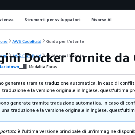
istenza
Strumenti per sviluppatori
Risorse AI
ione
AWS CodeBuild
Guida per l’utente
ini Docker fornite da
ione
AWS CodeBuild
Guida per l’utente
arkdown
Modalità Focus
no generate tramite traduzione automatica. In caso di conflitt
traduzione e la versione originale in Inglese, quest'ultima pr
sono generate tramite traduzione automatica. In caso di confl
i una traduzione e la versione originale in Inglese, quest'ulti
portata
è l'ultima versione principale di un'immagine disponib