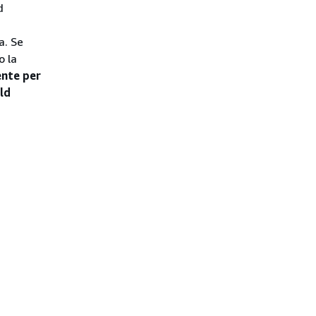
d
a. Se
o la
ente per
ld