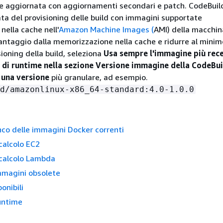
e aggiornata con aggiornamenti secondari e patch. CodeBuil
ata del provisioning delle build con immagini supportate
ella cache nell'
Amazon Machine Images (
AMI) della macchin
vantaggio dalla memorizzazione nella cache e ridurre al minim
ioning della build, seleziona
Usa sempre l'immagine più rec
 di runtime nella sezione Versione
immagine della CodeBui
 una versione
più granulare, ad esempio.
d/amazonlinux-x86_64-standard:4.0-1.0.0
enco delle immagini Docker correnti
calcolo EC2
 calcolo Lambda
mmagini obsolete
onibili
runtime