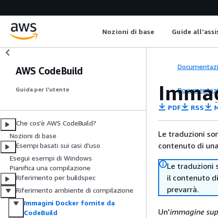
Nozioni di base
Guide all'ass
Documentaz
AWS CodeBuild
Immag
Documentaz
Guida per l’utente
PDF
RSS
M
Che cos'è AWS CodeBuild?
Le traduzioni so
Nozioni di base
contenuto di una 
Esempi basati sui casi d'uso
Esegui esempi di Windows
Le traduzioni 
Pianifica una compilazione
il contenuto d
Riferimento per buildspec
prevarrà.
Riferimento ambiente di compilazione
Immagini Docker fornite da
Un'
immagine sup
CodeBuild