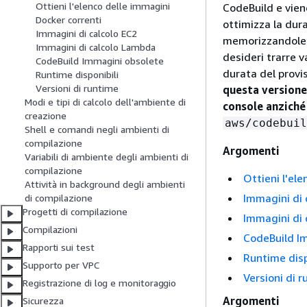
Ottieni l'elenco delle immagini
CodeBuild e vien
Docker correnti
ottimizza la dur
Immagini di calcolo EC2
memorizzandole n
Immagini di calcolo Lambda
desideri trarre 
CodeBuild Immagini obsolete
durata del provis
Runtime disponibili
Versioni di runtime
questa versione
Modi e tipi di calcolo dell'ambiente di
console anziché
creazione
aws/codebuil
Shell e comandi negli ambienti di
compilazione
Argomenti
Variabili di ambiente degli ambienti di
compilazione
Ottieni l'el
Attività in background degli ambienti
Immagini di 
di compilazione
Progetti di compilazione
Immagini di
Compilazioni
CodeBuild I
Rapporti sui test
Runtime disp
Supporto per VPC
Versioni di 
Registrazione di log e monitoraggio
Argomenti
Sicurezza