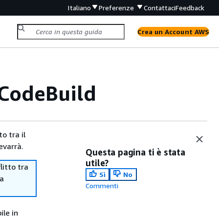
Italiano
Preferenze
Contattaci
Feedback
Crea un Account AWS
 CodeBuild
o tra il
evarrà.
Questa pagina ti è stata
utile?
itto tra
Sì
No
ma
Commenti
ile in